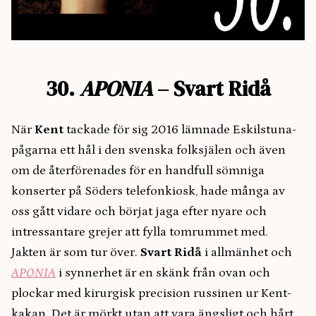
30.
APONIA
– Svart Ridå
När
Kent
tackade för sig 2016 lämnade Eskilstuna-
pågarna ett hål i den svenska folksjälen och även
om de återförenades för en handfull sömniga
konserter på Söders telefonkiosk, hade många av
oss gått vidare och börjat jaga efter nyare och
intressantare grejer att fylla tomrummet med.
Jakten är som tur över.
Svart Ridå
i allmänhet och
APONIA
i synnerhet är en skänk från ovan och
plockar med kirurgisk precision russinen ur Kent-
kakan. Det är mörkt utan att vara ängsligt och hårt