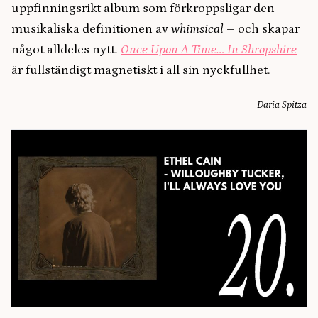
uppfinningsrikt album som förkroppsligar den
musikaliska definitionen av
whimsical
– och skapar
något alldeles nytt.
Once Upon A Time… In Shropshire
är fullständigt magnetiskt i all sin nyckfullhet.
Daria Spitza