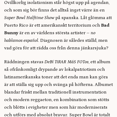
Ovillkorlig isolationism står högst upp på agendan,
och som sig bör finns det alltså inget värre än en
Super Bowl Halftime Show
på spanska. Låt glömma att
Puerto Rico är ett amerikanskt territorium och
Bad
Bunny
är en av världens största artister –
no
hablamos español
. Diagnosen är således ställd, men
vad göra för att rädda oss från denna jänkarsjuka?
Räddningen stavas
DeBí TiRAR MáS FOTos
, ett album
så ofrånkomligt drypande av lokalpatriotism och
latinamerikanska toner att det enda man kan göra
är att ställa sig upp och svänga på höfterna. Albumet
blandar friskt mellan traditionell instrumentation
och modern reggaeton, en kombination som stötts
och blötts i evigheter men som här moderniserats
och utförs med absolut bravur. Super Bowl är totalt