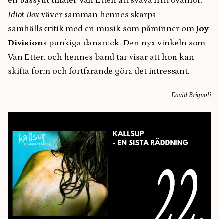
en bassynt tillåter Van Etten att sväva fritt ovanför.
Idiot Box
väver samman hennes skarpa
samhällskritik med en musik som påminner om
Joy
Division
s punkiga dansrock. Den nya vinkeln som
Van Etten och hennes band tar visar att hon kan
skifta form och fortfarande göra det intressant.
David Brignoli