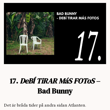
17.
DeBÍ TiRAR MáS FOToS
–
Bad Bunny
Det är bråda tider på andra sidan Atlanten.