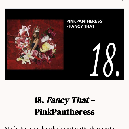
18.
Fancy That
–
PinkPantheress
Storbritanniens kanske hetaste artist de senaste