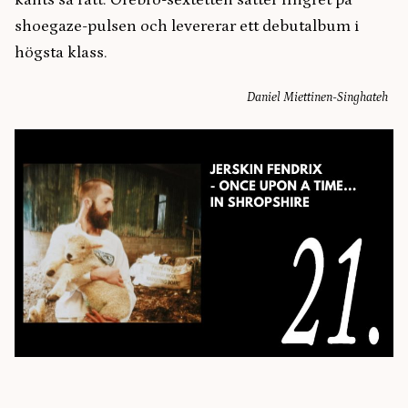
känts så rätt. Örebro-sextetten sätter fingret på
shoegaze-pulsen och levererar ett debutalbum i
högsta klass.
Daniel Miettinen-Singhateh