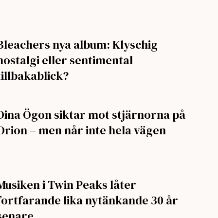
Bleachers nya album: Klyschig
nostalgi eller sentimental
tillbakablick?
Dina Ögon siktar mot stjärnorna på
Orion – men når inte hela vägen
Musiken i Twin Peaks låter
fortfarande lika nytänkande 30 år
senare