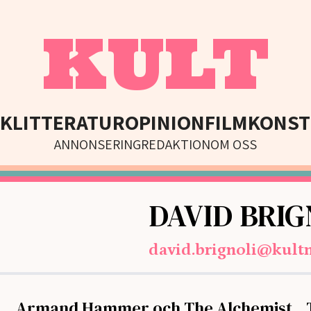
KULT
IK
LITTERATUR
OPINION
FILM
KONST
ANNONSERING
REDAKTION
OM OSS
DAVID BRIG
david.brignoli@kult
Armand Hammer och The Alchemist