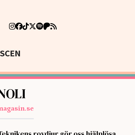
SCEN
NOLI
magasin.se
Teknikens rovdjur gör oss hjälplösa