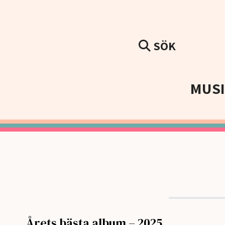
SÖK
MUS
Årets bästa album – 2025