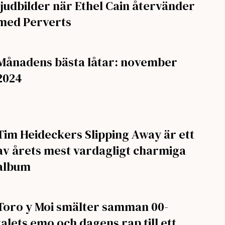
ljudbilder när Ethel Cain återvänder
med Perverts
Månadens bästa låtar: november
2024
Tim Heideckers Slipping Away är ett
av årets mest vardagligt charmiga
album
Toro y Moi smälter samman 00-
talets emo och dagens rap till ett