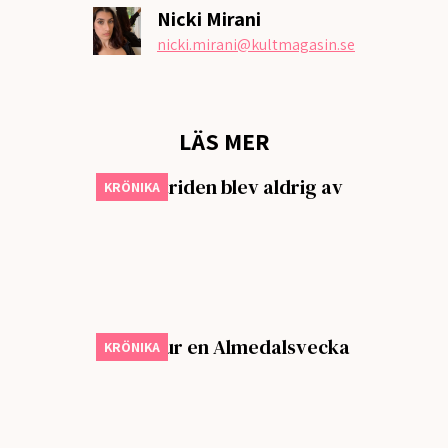
Nicki Mirani
nicki.mirani
@kultmagasin.se
LÄS MER
Merchstriden blev aldrig av
KRÖNIKA
Scener ur en Almedalsvecka
KRÖNIKA