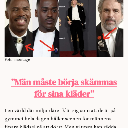
Foto: montage
”Män måste börja skämmas
för sina kläder”
I en värld där miljardärer klär sig som att de är på
gymmet hela dagen håller scenen för männens
finare klädsel på att dö ut. Men vi unga kan rädda