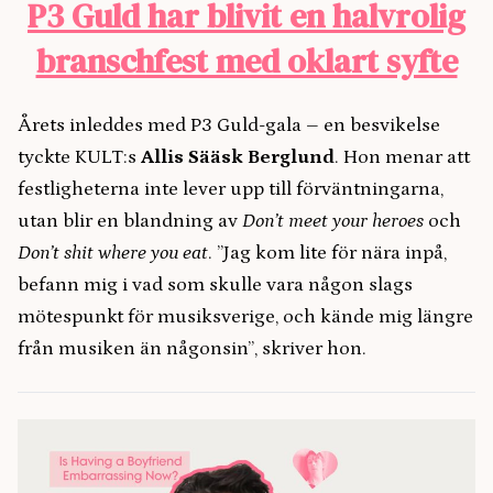
P3 Guld har blivit en halvrolig
branschfest med oklart syfte
Årets inleddes med P3 Guld-gala – en besvikelse
tyckte KULT:s
Allis Sääsk Berglund
. Hon menar att
festligheterna inte lever upp till förväntningarna,
utan blir en blandning av
Don’t meet your heroes
och
Don’t shit where you eat
. ”Jag kom lite för nära inpå,
befann mig i vad som skulle vara någon slags
mötespunkt för musiksverige, och kände mig längre
från musiken än någonsin”, skriver hon.