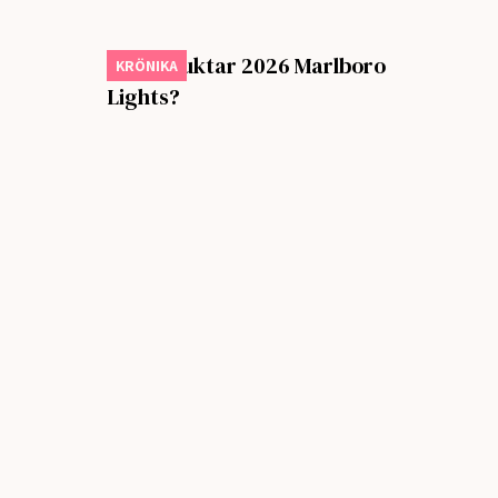
Varför luktar 2026 Marlboro
KRÖNIKA
Lights?