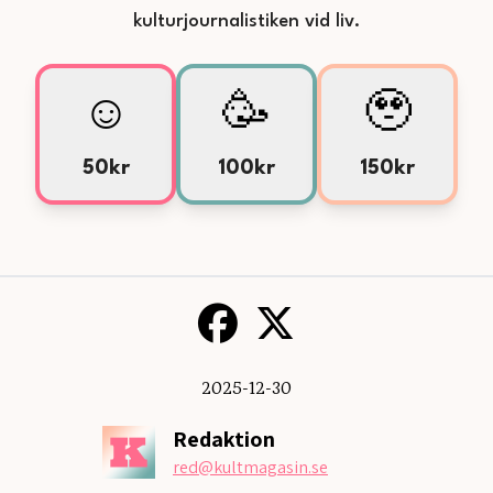
kulturjournalistiken vid liv.
☺️
🥳
🥹
50kr
100kr
150kr
2025-12-30
Redaktion
red
@kultmagasin.se