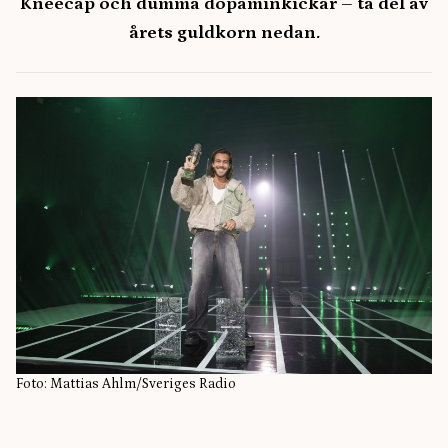
Kneecap och dumma dopaminkickar – ta del av
årets guldkorn nedan.
Foto: Mattias Ahlm/Sveriges Radio