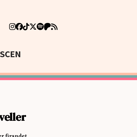
SCEN
veller
er firandet