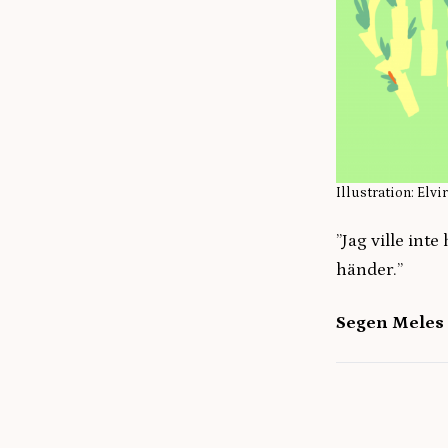
Illustration: Elv
”Jag ville int
händer.”
Segen Meles