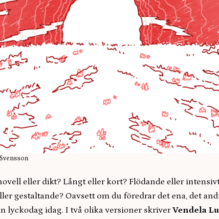
e Svensson
novell eller dikt? Långt eller kort? Flödande eller intensiv
ler gestaltande? Oavsett om du föredrar det ena, det andr
din lyckodag idag. I två olika versioner skriver
Vendela L