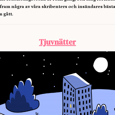
a fram några av våra skribenters och insändares bäst
 gått.
Tjuvnätter