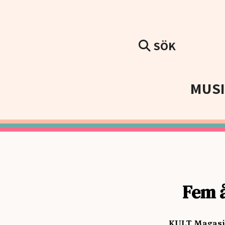
SÖK
MUS
Fem å
KULT Magasin