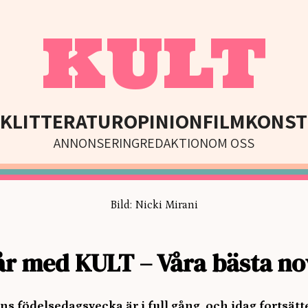
KULT
IK
LITTERATUR
OPINION
FILM
KONST
ANNONSERING
REDAKTION
OM OSS
Bild: Nicki Mirani
r med KULT – Våra bästa no
s födelsedagsvecka är i full gång, och idag fortsätt