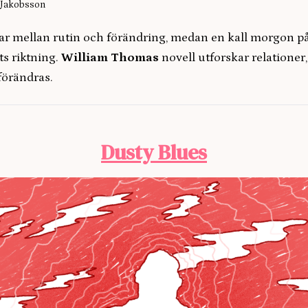
l Jakobsson
ar mellan rutin och förändring, medan en kall morgon på
ts riktning.
William Thomas
novell utforskar relatione
 förändras.
Dusty Blues