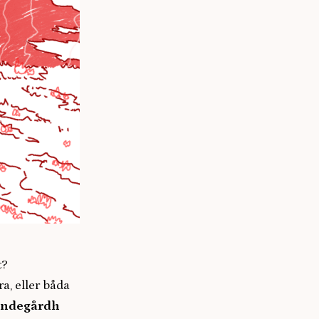
t?
a, eller båda
undegårdh