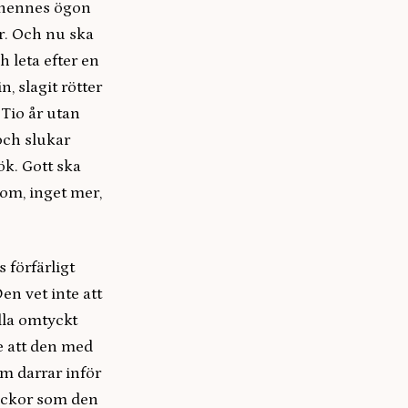
n hennes ögon
är. Och nu ska
 leta efter en
, slagit rötter
 Tio år utan
och slukar
ök. Gott ska
 om, inget mer,
s förfärligt
n vet inte att
illa omtyckt
e att den med
m darrar inför
veckor som den