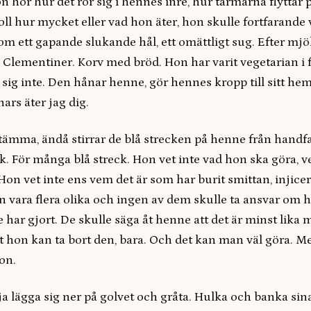
n hör hur det rör sig i hennes inre, hur tarmarna flyttar p
oll hur mycket eller vad hon äter, hon skulle fortfarande
om ett gapande slukande hål, ett omättligt sug. Efter mjöl
lementiner. Korv med bröd. Hon har varit vegetarian i fl
 sig inte. Den hånar henne, gör hennes kropp till sitt hem
ars äter jag dig.
stämma, ändå stirrar de blå strecken på henne från handf
ck. För många blå streck. Hon vet inte vad hon ska göra,
. Hon vet inte ens vem det är som har burit smittan, injicer
n vara flera olika och ingen av dem skulle ta ansvar om 
 har gjort. De skulle säga åt henne att det är minst lika
tt hon kan ta bort den, bara. Och det kan man väl göra. M
on.
ja lägga sig ner på golvet och gråta. Hulka och banka si