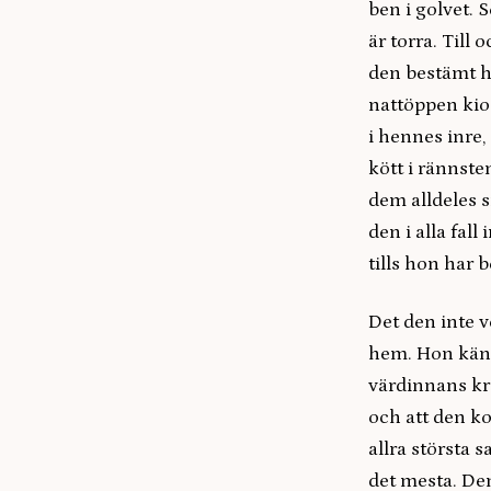
ben i golvet. 
är torra. Till
den bestämt ha
nattöppen kios
i hennes inre,
kött i rännste
dem alldeles 
den i alla fall
tills hon har 
Det den inte ve
hem. Hon känn
värdinnans kro
och att den k
allra största 
det mesta. Den