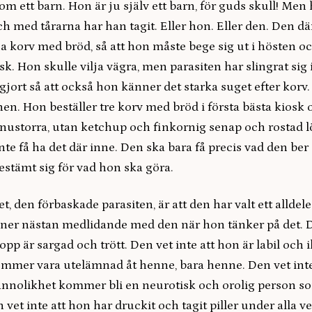
Som ett barn. Hon är ju själv ett barn, för guds skull! Me
 och med tårarna har han tagit. Eller hon. Eller den. Den d
 korv med bröd, så att hon måste bege sig ut i hösten och
k. Hon skulle vilja vägra, men parasiten har slingrat sig in
 gjort så att också hon känner det starka suget efter korv.
nen. Hon beställer tre korv med bröd i första bästa kiosk 
snustorra, utan ketchup och finkornig senap och rostad l
 inte få ha det där inne. Den ska bara få precis vad den ber
bestämt sig för vad hon ska göra.
t, den förbaskade parasiten, är att den har valt ett alldele
er nästan medlidande med den när hon tänker på det. De
pp är sargad och trött. Den vet inte att hon är labil och 
ommer vara utelämnad åt henne, bara henne. Den vet int
sannolikhet kommer bli en neurotisk och orolig person so
 vet inte att hon har druckit och tagit piller under alla 