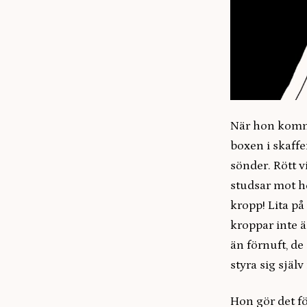
När hon komme
boxen i skaffe
sönder. Rött 
studsar mot he
kropp! Lita p
kroppar inte ä
än förnuft, de
styra sig själ
Hon gör det f