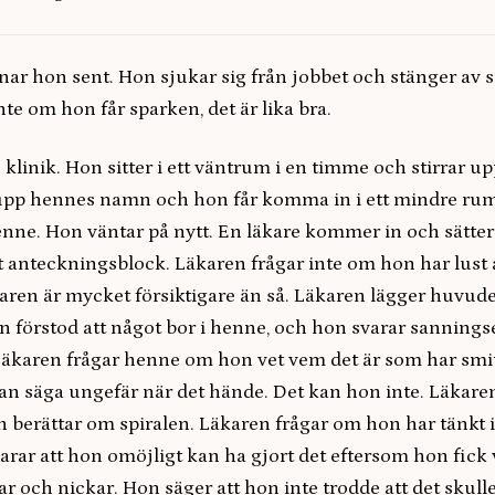
ar hon sent. Hon sjukar sig från jobbet och stänger av s
nte om hon får sparken, det är lika bra.
 klinik. Hon sitter i ett väntrum i en timme och stirrar upp
upp hennes namn och hon får komma in i ett mindre ru
nne. Hon väntar på nytt. En läkare kommer in och sätter
 anteckningsblock. Läkaren frågar inte om hon har lust 
karen är mycket försiktigare än så. Läkaren lägger huvud
 förstod att något bor i henne, och hon svarar sanningse
 Läkaren frågar henne om hon vet vem det är som har smi
n säga ungefär när det hände. Det kan hon inte. Läkare
 berättar om spiralen. Läkaren frågar om hon har tänkt 
arar att hon omöjligt kan ha gjort det eftersom hon fick v
r och nickar. Hon säger att hon inte trodde att det skul