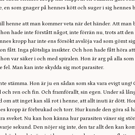
e, en som gnager på hennes kött och suger i sig hennes b
till henne att man kommer veta när det händer. Att man b
 hon hade inte förstått något, inte förrän nu, trots att den
ennes kropp har inte ens försökt avslöja vad som gömt sig
 fått. Inga plötsliga insikter. Och hon hade fått höra at
t hon var säker i och med spiralen. Hon är arg på alla so
 fel. Man kan inte skydda sig mot parasiter.
nte stämma. Hon är ju en sådan som ska vara evigt ung!
 och ren och fin. Och framförallt, sin egen. Under så lån
 om att inget kan slå rot i henne, att allt inuti är dött. H
nes kropp är förbrukad och torr. Hur kunde den göra så h
ara sveket. Nu kan hon känna hur parasiten växer sig stö
 varje sekund. Den nöjer sig inte, den tar allt den kan k