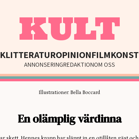
KULT
IK
LITTERATUR
OPINION
FILM
KONST
ANNONSERING
REDAKTION
OM OSS
Illustrationer: Bella Boccard
En olämplig värdinna
har skett. Hennes kropp har släppt in en otillåten gäst oc