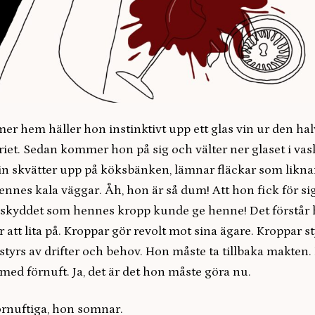
r hem häller hon instinktivt upp ett glas vin ur den ha
riet. Sedan kommer hon på sig och välter ner glaset i vas
vin skvätter upp på köksbänken, lämnar fläckar som liknar
nnes kala väggar. Åh, hon är så dum! Att hon fick för sig 
å skyddet som hennes kropp kunde ge henne! Det förstår h
r att lita på. Kroppar gör revolt mot sina ägare. Kroppar s
 styrs av drifter och behov. Hon måste ta tillbaka makten
v med förnuft. Ja, det är det hon måste göra nu.
örnuftiga, hon somnar.