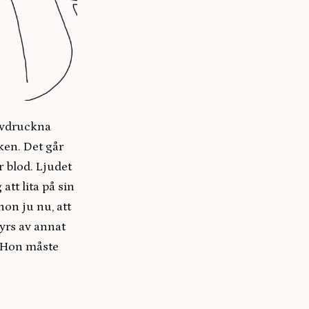
lvdruckna
ken. Det går
 blod. Ljudet
att lita på sin
on ju nu, att
tyrs av annat
. Hon måste