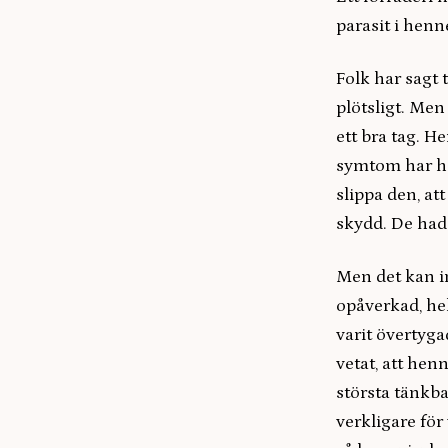
parasit i henn
Folk har sagt 
plötsligt. Men
ett bra tag. H
symtom har hon
slippa den, at
skydd. De hade
Men det kan i
opåverkad, hel
varit övertygad
vetat, att hen
största tänkb
verkligare för