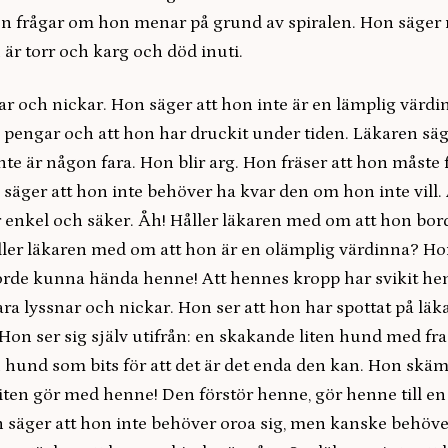
n frågar om hon menar på grund av spiralen. Hon säger 
är torr och karg och död inuti.
r och nickar. Hon säger att hon inte är en lämplig värdi
 pengar och att hon har druckit under tiden. Läkaren säg
te är någon fara. Hon blir arg. Hon fräser att hon måste f
säger att hon inte behöver ha kvar den om hon inte vill. 
 enkel och säker. Åh! Håller läkaren med om att hon bord
ller läkaren med om att hon är en olämplig värdinna? Hon
borde kunna hända henne! Att hennes kropp har svikit he
ara lyssnar och nickar. Hon ser att hon har spottat på läk
on ser sig själv utifrån: en skakande liten hund med fra
hund som bits för att det är det enda den kan. Hon skäm
iten gör med henne! Den förstör henne, gör henne till en 
 säger att hon inte behöver oroa sig, men kanske behöv