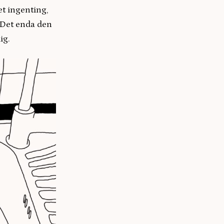
et ingenting,
a. Det enda den
ig.