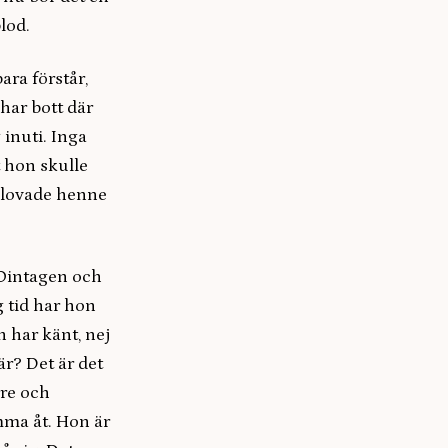
lod.
ara förstår,
 har bott där
 inuti. Inga
t hon skulle
m lovade henne
 Ointagen och
g tid har hon
on har känt, nej
är? Det är det
rre och
omma åt. Hon är