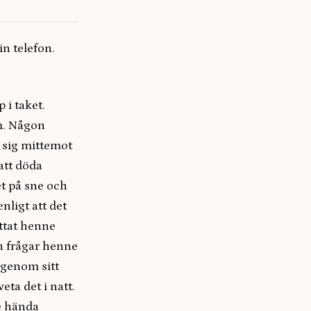
in telefon.
 i taket.
m. Någon
 sig mittemot
att döda
et på sne och
nligt att det
ttat henne
n frågar henne
igenom sitt
eta det i natt.
le hända