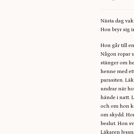
Nästa dag vakn
Hon bryr sig i
Hon går till en
Någon ropar 
stänger om he
henne med ett
parasiten. Lä
undrar när hon
hände i natt.
och om hon ka
om skydd. Hon
beslut. Hon sv
Läkaren lyssna