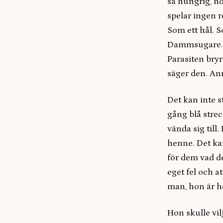
så hungrig, ho
spelar ingen r
Som ett hål. S
Dammsugare. C
Parasiten bryr
säger den. Ann
Det kan inte 
gång blå stre
vända sig till
henne. Det ka
för dem vad de
eget fel och a
man, hon är h
Hon skulle vil