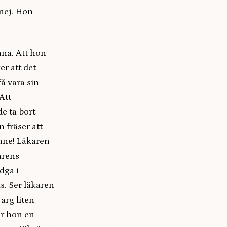
nej. Hon
nna. Att hon
er att det
å vara sin
Att
e ta bort
 fräser att
nne! Läkaren
arens
dga i
s. Ser läkaren
arg liten
er hon en