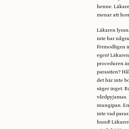
henne. Läkare
menar att hon 
Läkaren lyssna
inte har några
förmodligen in
egen! Läkaren 
proceduren är
parasiten? Hå
det här inte 
säger inget. B
vårdpyjamas. H
mungipan. En 
inte vad paras
hund! Läkaren