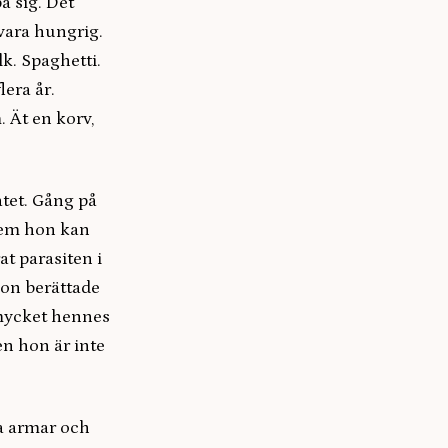
å sig. Det
 vara hungrig.
k. Spaghetti.
era år.
. Ät en korv,
atet. Gång på
 vem hon kan
at parasiten i
hon berättade
 mycket hennes
en hon är inte
na armar och