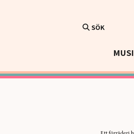
SÖK
MUS
Ett förräderi 