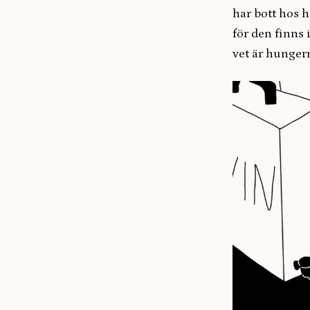
har bott hos h
för den finns i
vet är hungern