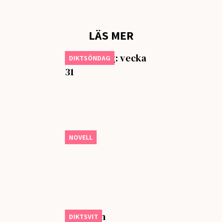
LÄS MER
Diktsöndag: vecka
DIKTSÖNDAG
31
Ormar
NOVELL
Best man
DIKTSVIT