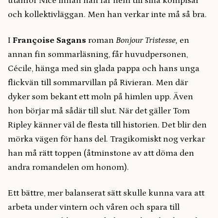
utanför Nice innan han far hem till sina kompisar
och kollektivläggan. Men han verkar inte må så bra.
I
Françoise Sagans
roman
Bonjour Tristesse,
en
annan fin sommarläsning, får huvudpersonen,
Cécile, hänga med sin glada pappa och hans unga
flickvän till sommarvillan på Rivieran. Men där
dyker som bekant ett moln på himlen upp. Även
hon börjar må sådär till slut. När det gäller Tom
Ripley känner väl de flesta till historien. Det blir den
mörka vägen för hans del. Tragikomiskt nog verkar
han må rätt toppen (åtminstone av att döma den
andra romandelen om honom).
Ett bättre, mer balanserat sätt skulle kunna vara att
arbeta under vintern och våren och spara till