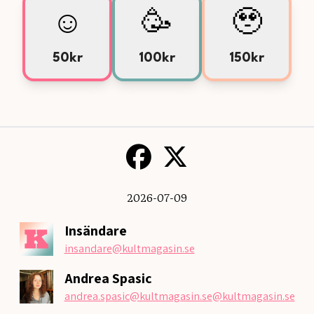
☺️
🥳
🥹
50kr
100kr
150kr
2026-07-09
Insändare
insandare
@kultmagasin.se
Andrea Spasic
andrea.spasic@kultmagasin.se
@kultmagasin.se