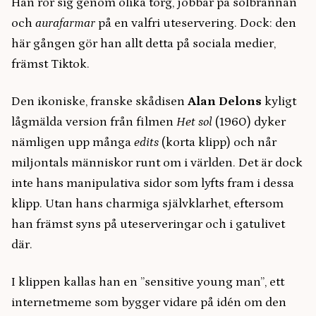
Han rör sig genom olika torg, jobbar på solbrännan
och
aurafarmar
på en valfri uteservering. Dock: den
här gången gör han allt detta på sociala medier,
främst Tiktok.
Den ikoniske, franske skådisen
Alan Delons
kyligt
lågmälda version från filmen
Het sol
(1960) dyker
nämligen upp många
edits
(korta klipp) och når
miljontals människor runt om i världen. Det är dock
inte hans manipulativa sidor som lyfts fram i dessa
klipp. Utan hans charmiga självklarhet, eftersom
han främst syns på uteserveringar och i gatulivet
där.
I klippen kallas han en ”sensitive young man”, ett
internetmeme som bygger vidare på idén om den