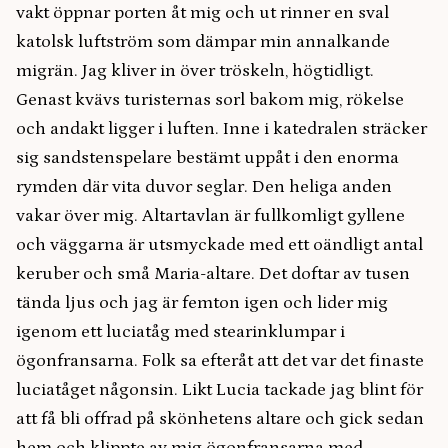
vakt öppnar porten åt mig och ut rinner en sval
katolsk luftström som dämpar min annalkande
migrän. Jag kliver in över tröskeln, högtidligt.
Genast kvävs turisternas sorl bakom mig, rökelse
och andakt ligger i luften. Inne i katedralen sträcker
sig sandstenspelare bestämt uppåt i den enorma
rymden där vita duvor seglar. Den heliga anden
vakar över mig. Altartavlan är fullkomligt gyllene
och väggarna är utsmyckade med ett oändligt antal
keruber och små Maria-altare. Det doftar av tusen
tända ljus och jag är femton igen och lider mig
igenom ett luciatåg med stearinklumpar i
ögonfransarna. Folk sa efteråt att det var det finaste
luciatåget någonsin. Likt Lucia tackade jag blint för
att få bli offrad på skönhetens altare och gick sedan