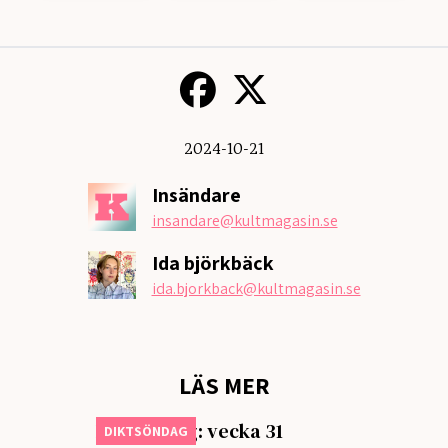
2024-10-21
Insändare
insandare
@kultmagasin.se
Ida björkbäck
ida.bjorkback
@kultmagasin.se
LÄS MER
Diktsöndag: vecka 31
DIKTSÖNDAG