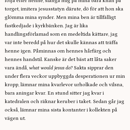
följa efter henne, slänga mig på mina bara knän på
torget, imitera jesusstatyn därute, dö för att hon ska
glömma mina synder. Men mina ben är tillfälligt
fastkedjade i kyrkbänken. Jag är lika
handlingsförlamad som en medeltida kättare, jag
var inte beredd på hur det skulle kännas att träffa
henne igen. Påminnas om hennes hårfärg och
hennes handstil. Kanske är det bäst att låta saker
vara ändå,
what would jesus do?
Sakta sipprar den
under flera veckor uppbyggda desperationen ur min
kropp, lämnar mina kvarlevor urholkade och vilsna,
bara aningar kvar. En stund sitter jag kvar i
katedralen och räknar keruber i taket. Sedan går jag
också, lämnar mina sista kontanter i kollekten på
vägen ut.