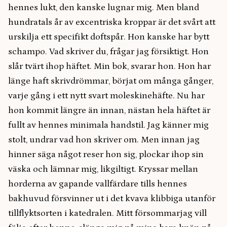
hennes lukt, den kanske lugnar mig. Men bland
hundratals år av excentriska kroppar är det svårt att
urskilja ett specifikt doftspår. Hon kanske har bytt
schampo. Vad skriver du, frågar jag försiktigt. Hon
slår tvärt ihop häftet. Min bok, svarar hon. Hon har
länge haft skrivdrömmar, börjat om många gånger,
varje gång i ett nytt svart moleskinehäfte. Nu har
hon kommit längre än innan, nästan hela häftet är
fullt av hennes minimala handstil. Jag känner mig
stolt, undrar vad hon skriver om. Men innan jag
hinner säga något reser hon sig, plockar ihop sin
väska och lämnar mig, likgiltigt. Kryssar mellan
horderna av gapande vallfärdare tills hennes
bakhuvud försvinner ut i det kvava klibbiga utanför
tillflyktsorten i katedralen. Mitt försommarjag vill