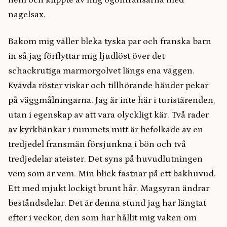
hem och klippte av mig ögonfransarna med
nagelsax.
Bakom mig väller bleka tyska par och franska barn
in så jag förflyttar mig ljudlöst över det
schackrutiga marmorgolvet längs ena väggen.
Kvävda röster viskar och tillhörande händer pekar
på väggmålningarna. Jag är inte här i turistärenden,
utan i egenskap av att vara olyckligt kär. Två rader
av kyrkbänkar i rummets mitt är befolkade av en
tredjedel fransmän försjunkna i bön och två
tredjedelar ateister. Det syns på huvudlutningen
vem som är vem. Min blick fastnar på ett bakhuvud.
Ett med mjukt lockigt brunt hår. Magsyran ändrar
beståndsdelar. Det är denna stund jag har längtat
efter i veckor, den som har hållit mig vaken om