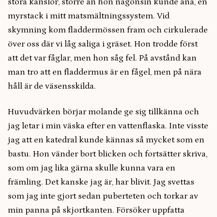
stora känslor, större än hon någonsin kunde ana, en
myrstack i mitt matsmältningssystem. Vid
skymning kom fladdermössen fram och cirkulerade
över oss där vi låg saliga i gräset. Hon trodde först
att det var fåglar, men hon såg fel. På avstånd kan
man tro att en fladdermus är en fågel, men på nära
håll är de väsensskilda.
Huvudvärken börjar molande ge sig tillkänna och
jag letar i min väska efter en vattenflaska. Inte visste
jag att en katedral kunde kännas så mycket som en
bastu. Hon vänder bort blicken och fortsätter skriva,
som om jag lika gärna skulle kunna vara en
främling. Det kanske jag är, har blivit. Jag svettas
som jag inte gjort sedan puberteten och torkar av
min panna på skjortkanten. Försöker uppfatta