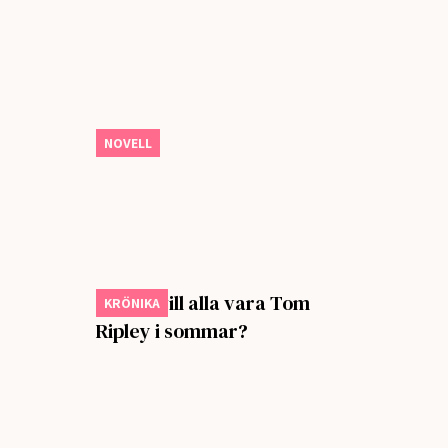
Ormar
NOVELL
Varför vill alla vara Tom
KRÖNIKA
Ripley i sommar?