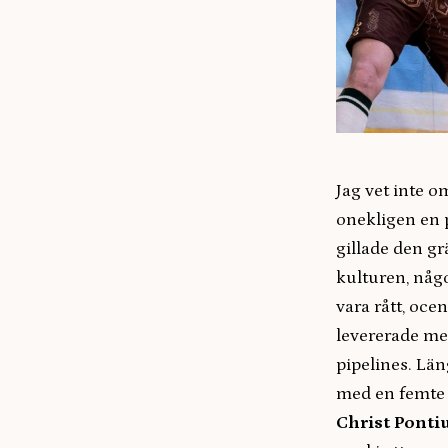
Jag vet inte 
onekligen en p
gillade den g
kulturen, någo
vara rått, oce
levererade mel
pipelines. Lä
med en femte o
Christ Ponti