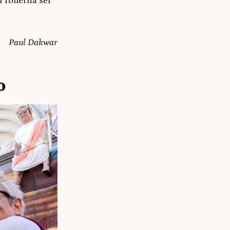
 rollerna ser
Paul Dakwar
o