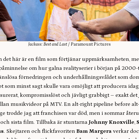
Jackass: Best and Last
/ Paramount Pictures
om det här är en film som förtjänar uppmärksamheten, me
åminnelse om hur galna realityserier i början på 2000-ta
ränslösa förnedringen och underhållningsvåldet som dom
t som minst sagt skulle vara omöjligt att producera idag
nsurerat, kompromisslöst och jävligt grabbigt – exakt det
lan musikvideor på MTV. En alt-right pipeline before alt
nge trodde jag att franchisen var död, men i sommar åter
ch sista film. Tillbaka är stuntarna
Johnny Knoxville
,
S
us
. Skejtaren och flickfavoriten
Bam Margera
verkar doc