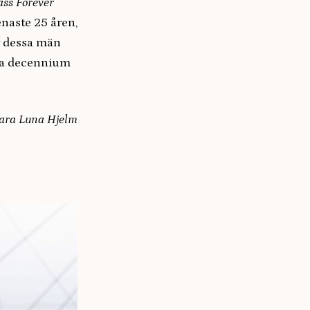
ass Forever
naste 25 åren,
ur dessa män
rsta decennium
ara Luna Hjelm