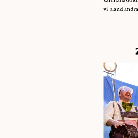
samhällsskildr
vi bland andr