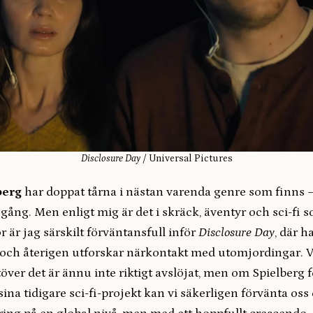
Disclosure Day
/ Universal Pictures
berg
har doppat tårna i nästan varenda genre som finns 
e gång. Men enligt mig är det i skräck, äventyr och sci-fi
är jag särskilt förväntansfull inför
Disclosure Day
, där h
er och återigen utforskar närkontakt med utomjordingar. 
över det är ännu inte riktigt avslöjat, men om Spielberg
na tidigare sci-fi-projekt kan vi säkerligen förvänta oss