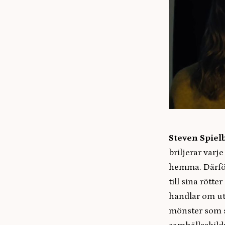
Steven Spiel
briljerar varj
hemma. Därför 
till sina rött
handlar om ut
mönster som si