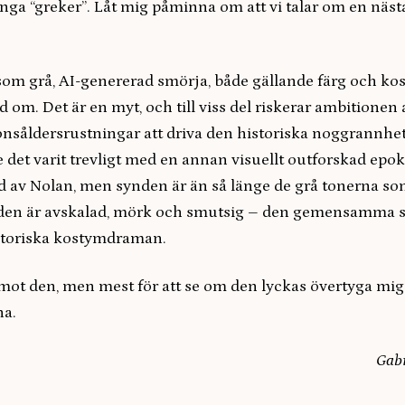
ånga “greker”. Låt mig påminna om att vi talar om en näst
 som grå, AI-genererad smörja, både gällande färg och ko
 om. Det är en myt, och till viss del riskerar ambitionen a
onsåldersrustningar att driva den historiska noggrannhet
 det varit trevligt med en annan visuellt outforskad epok, 
ad av Nolan, men synden är än så länge de grå tonerna s
iden är avskalad, mörk och smutsig – den gemensamma 
storiska kostymdraman.
mot den, men mest för att se om den lyckas övertyga mig 
na.
Gabr