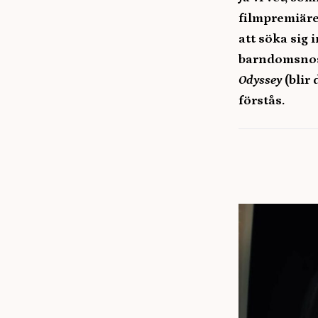
filmpremiärer
att söka sig
barndomsnost
Odyssey
(blir 
förstås.