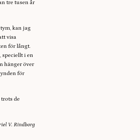
an tre tusen år
stym, kan jag
tt visa
en för långt.
speciellt i en
om hänger över
synden för
trots de
iel V. Rindborg