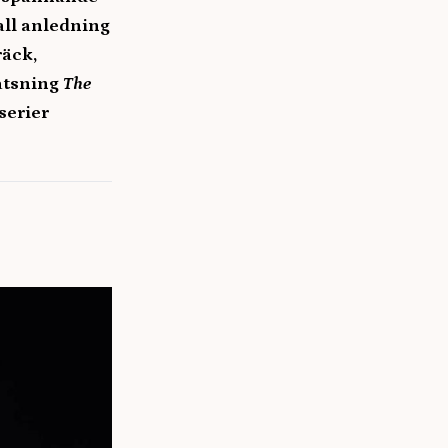
all anledning
räck,
atsning
The
serier