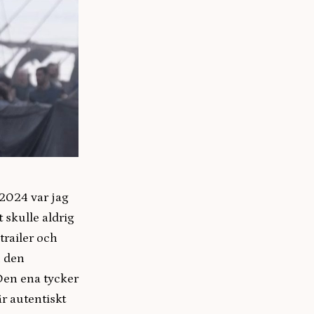
2024 var jag
t skulle aldrig
trailer och
h den
 Den ena tycker
r autentiskt