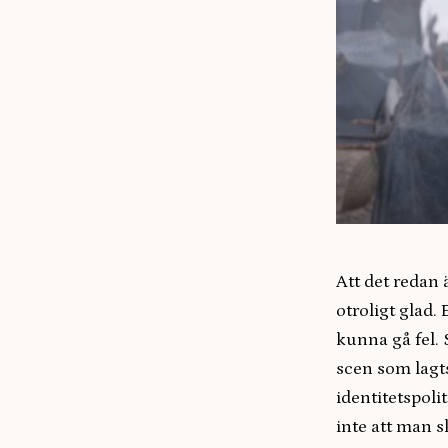
Att det redan 
otroligt glad.
kunna gå fel. 
scen som lagts
identitetspoli
inte att man s