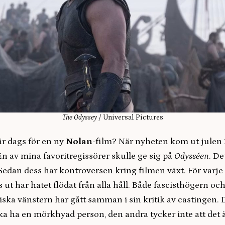
The Odyssey
/ Universal Pictures
är dags för en ny
Nolan
-film? När nyheten kom ut julen 
 En av mina favoritregissörer skulle ge sig på
Odysséen
. De
Sedan dess har kontroversen kring filmen växt. För varje 
 ut har hatet flödat från alla håll. Både fascisthögern oc
tiska vänstern har gått samman i sin kritik av castingen.
ka ha en mörkhyad person, den andra tycker inte att det ä