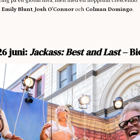
ing på en global nivå, men med ett hoppfullt crescendo. I
a
Emily Blunt
,
Josh O’Connor
och
Colman Domingo
.
26 juni:
Jackass: Best and Last
– Bi