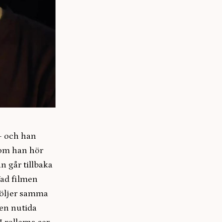
– och han
 som han hör
an går tillbaka
Vad filmen
 följer samma
 en nutida