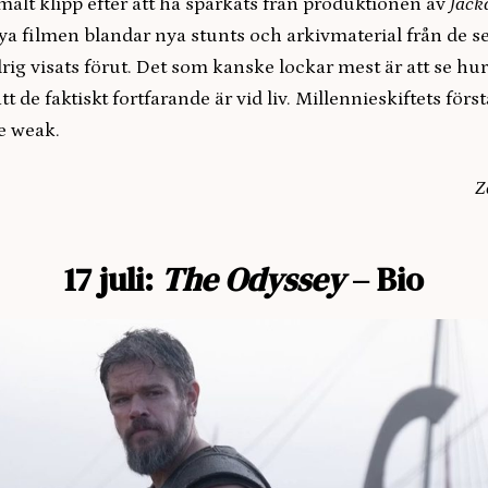
alt klipp efter att ha sparkats från produktionen av
Jack
a filmen blandar nya stunts och arkivmaterial från de se
rig visats förut. Det som kanske lockar mest är att se h
tt de faktiskt fortfarande är vid liv. Millennieskiftets fö
e weak.
Z
17 juli:
The Odyssey
– Bio