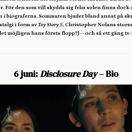
. För den som vill skydda sig från solen finns dock 
 in i biograferna. Sommaren bjuder bland annat på sk
algi i form av
Toy Story 5
, Christopher Nolans stors
det möjligen hans första flopp?) – och så ett gäng tv-
6 juni:
Disclosure Day
– Bio