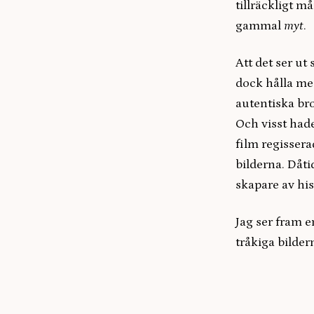
tillräckligt m
gammal
myt
.
Att det ser ut
dock hålla med
autentiska br
Och visst hade
film regisser
bilderna. Dåt
skapare av hi
Jag ser fram e
tråkiga bilder