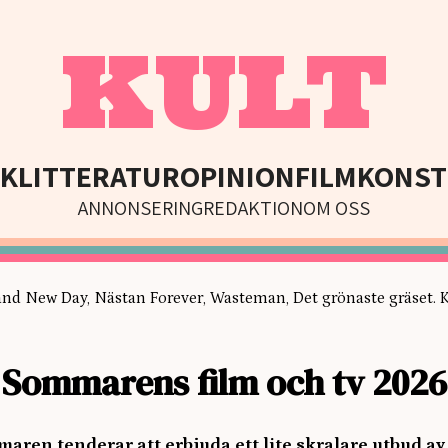
KULT
IK
LITTERATUR
OPINION
FILM
KONST
ANNONSERING
REDAKTION
OM OSS
rand New Day, Nästan Forever, Wasteman, Det grönaste gräset. K
Sommarens film och tv 2026
mmaren tenderar att erbjuda ett lite skralare utbud 