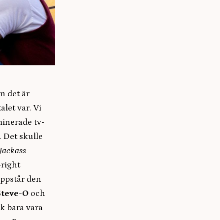
n det är
let var. Vi
inerade tv-
. Det skulle
Jackass
-right
uppstår den
teve-O
och
k bara vara