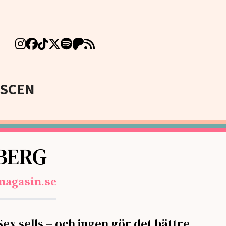
SCEN
BERG
magasin.se
Sex sells – och ingen gör det bättre