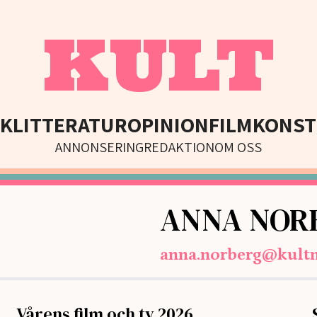
KULT
IK
LITTERATUR
OPINION
FILM
KONST
ANNONSERING
REDAKTION
OM OSS
ANNA NOR
anna.norberg@kult
Vårens film och tv 2026