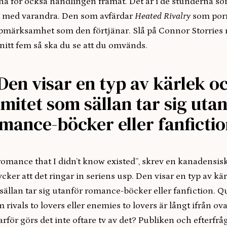
na för också handlingen framåt. Det är i de stunderna 
ra med varandra. Den som avfärdar
Heated Rivalry
som porr
pmärksamhet som den förtjänar. Slå på Connor Storries 
nitt fem så ska du se att du omvänds.
Den visar en typ av kärlek o
imitet som sällan tar sig uta
mance-böcker eller fanfictio
f romance that I didn’t know existed”, skrev en kanadensisk
ycker att det ringar in seriens usp. Den visar en typ av kä
sällan tar sig utanför romance-böcker eller fanfiction. Q
 rivals to lovers eller enemies to lovers är långt ifrån o
Varför görs det inte oftare tv av det? Publiken och efterfr