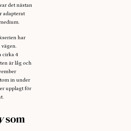
var det nästan
r adapterat
t medium.
okserien har
å vägen.
 cirka 4
ten är låg och
ovember
utom in under
er upplagt för
t.
y
som