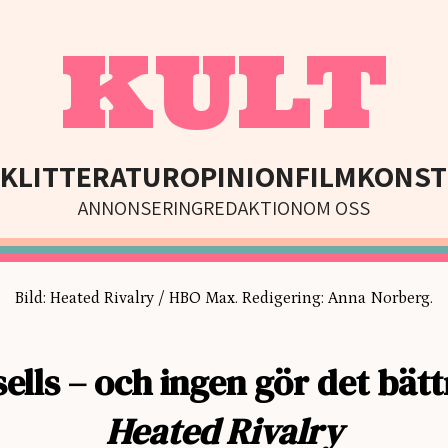
KULT
IK
LITTERATUR
OPINION
FILM
KONST
ANNONSERING
REDAKTION
OM OSS
Bild: Heated Rivalry / HBO Max. Redigering: Anna Norberg.
sells – och ingen gör det bätt
Heated Rivalry