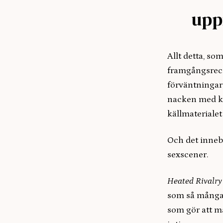
upp
Allt detta, som
framgångsrece
förväntningar,
nacken med kra
källmaterialet
Och det innebä
sexscener.
Heated Rivalry
som så många 
som gör att ma