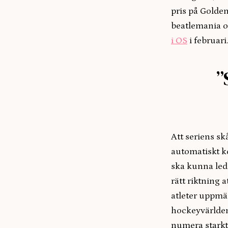
pris på Golde
beatlemania oc
i OS
i februari
”
Att seriens skå
automatiskt k
ska kunna leda
rätt riktning 
atleter uppmär
hockeyvärlden
numera starkt