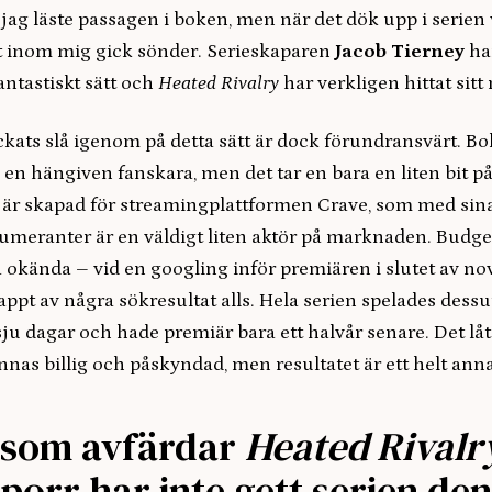
ag läste passagen i boken, men när det dök upp i serien 
 inom mig gick sönder. Serieskaparen
Jacob Tierney
ha
antastiskt sätt och
Heated Rivalry
har verkligen hittat sit
ckats slå igenom på detta sätt är dock förundransvärt. B
 en hängiven fanskara, men det tar en bara en liten bit p
är skapad för streamingplattformen Crave, som med sina
umeranter är en väldigt liten aktör på marknaden. Budge
 okända – vid en googling inför premiären i slutet av n
ppt av några sökresultat alls. Hela serien spelades dess
sju dagar och hade premiär bara ett halvår senare. Det låt
nnas billig och påskyndad, men resultatet är ett helt anna
 som avfärdar
Heated Rivalr
porr har inte gett serien den