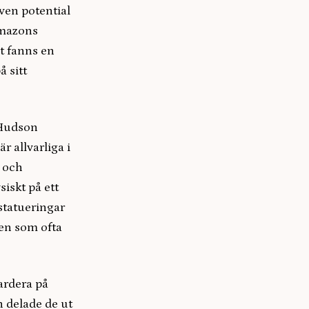
ven potential
Amazons
et fanns en
å sitt
 Hudson
r allvarliga i
a och
iskt på ett
statueringar
ten som ofta
vardera på
n delade de ut