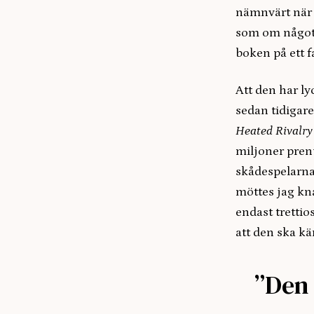
nämnvärt när j
som om något
boken på ett f
Att den har ly
sedan tidigare
Heated Rivalry
miljoner pren
skådespelarna
möttes jag kna
endast trettio
att den ska kä
”Den