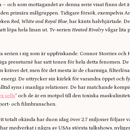
 – och som mottagandet av denna serie visat finns det ä
r den primära målgruppen. Tidigare försök, exempelvis 
boken
Red, White and Royal Blue
, har känts halvhjärtade. D
o att löpa hela linan ut. Tv-serien
Heated Rivalry
vågar lita p
ra serien i sig som är uppfriskande. Connor Storries och
iga pressturné har satt tonen för hela detta fenomen. De ä
 kräver det, men för det mesta är de charmiga, filterlös
energi. De uttrycker sin kärlek för varandra öppet och fys
alltid syns i manliga relationer. De har matchande kompi
ex sells
” och de är en motpol till den toxiska maskulinite
ort- och filmbranschen.
rit totalt okända har duon idag över 2,7 miljoner följare 
 har medverkat i några av USAs största talkshows, nylige