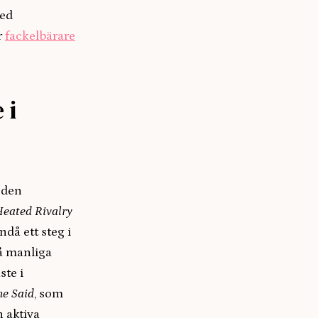
med
r
fackelbärare
 i
t den
eated Rivalry
ndå ett steg i
vå manliga
ste i
he Said
, som
 aktiva