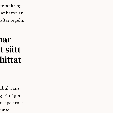
trerar kring
 är bättre än
ftar regeln.
har
t sätt
hittat
btil. Fans
ag på någon
kådespelarnas
 inte