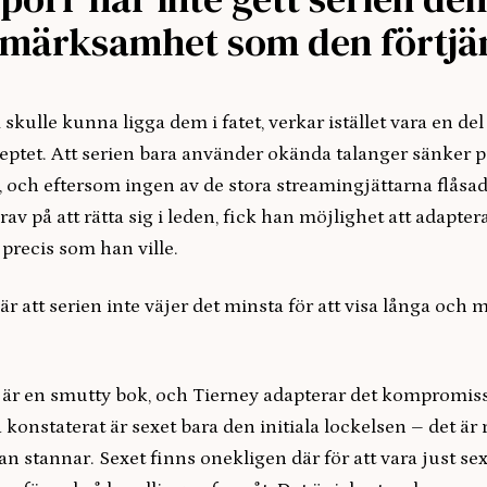
märksamhet som den förtjän
 skulle kunna ligga dem i fatet, verkar istället vara en del
ptet. Att serien bara använder okända talanger sänker 
 och eftersom ingen av de stora streamingjättarna flåsad
v på att rätta sig i leden, fick han möjlighet att adapter
 precis som han ville.
r att serien inte väjer det minsta för att visa långa och
är en smutty bok, och Tierney adapterar det kompromis
konstaterat är sexet bara den initiala lockelsen – det ä
n stannar. Sexet finns onekligen där för att vara just se