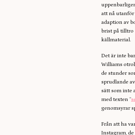
uppenbarligen
att nå utanfö
adaption av 
brist på tilltr
källmaterial.
Det är inte ba
Williams otrol
de stunder som
sprudlande av 
sätt som inte 
med texten ”
s
genomsyrar sp
Från att ha va
Instagram, de