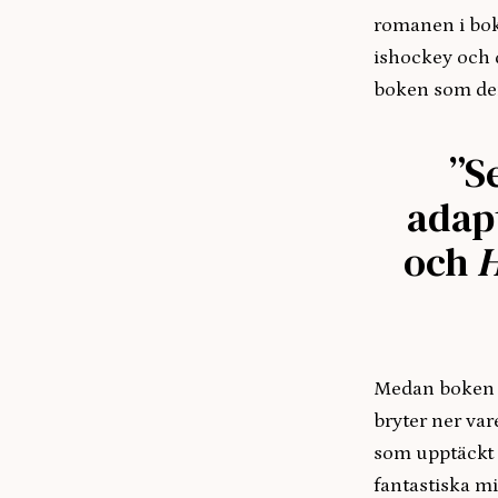
romanen i bo
ishockey och q
boken som de
”S
adapt
och
H
Medan boken sä
bryter ner va
som upptäckt y
fantastiska mi