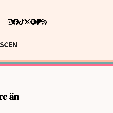
SCEN
re än