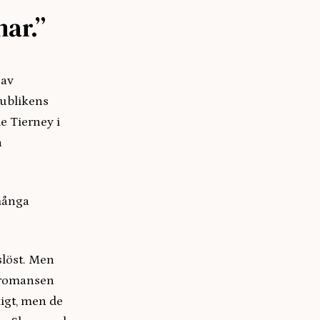
ar.”
 av
publikens
e Tierney i
a
 många
slöst. Men
r romansen
xigt, men de