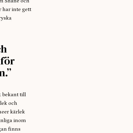
som Shane och
 har inte gett
ryska
ch
nför
n.”
 bekant till
rlek och
ueer kärlek
vanliga inom
ågan finns