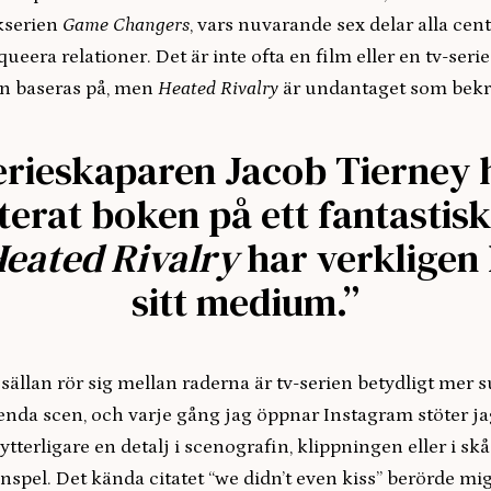
kserien
Game Changers
, vars nuvarande sex delar alla cen
ueera relationer. Det är inte ofta en film eller en tv-serie
n baseras på, men
Heated Rivalry
är undantaget som bekrä
erieskaparen Jacob Tierney 
erat boken på ett fantastisk
eated Rivalry
har verkligen 
sitt medium.”
llan rör sig mellan raderna är tv-serien betydligt mer su
renda scen, och varje gång jag öppnar Instagram stöter j
tterligare en detalj i scenografin, klippningen eller i s
nspel. Det kända citatet “we didn’t even kiss” berörde mig