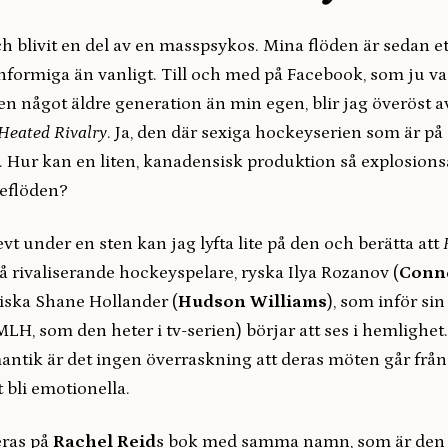
ch blivit en del av en masspsykos. Mina flöden är sedan 
enformiga än vanligt. Till och med på Facebook, som ju v
n något äldre generation än min egen, blir jag överöst a
Heated Rivalry
. Ja, den där sexiga hockeyserien som är på 
. Hur kan en liten, kanadensisk produktion så explosionsa
ieflöden?
vt under en sten kan jag lyfta lite på den och berätta att
 rivaliserande hockeyspelare, ryska Ilya Rozanov (
Conno
ska Shane Hollander (
Hudson Williams
), som inför si
MLH, som den heter i tv-serien) börjar att ses i hemlighet
ntik är det ingen överraskning att deras möten går från 
tt bli emotionella.
eras på
Rachel Reid
s bok med samma namn, som är den