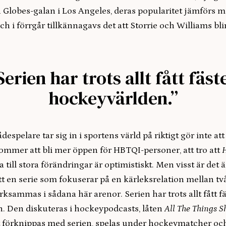
n Globes-galan i Los Angeles, deras popularitet jämförs 
h i förrgår tillkännagavs det att Storrie och Williams bli
.
Serien har trots allt fått fäste
hockeyvärlden.”
despelare tar sig in i sportens värld på riktigt gör inte at
ommer att bli mer öppen för HBTQI-personer, att tro att
H
 till stora förändringar är optimistiskt. Men visst är det ä
att en serie som fokuserar på en kärleksrelation mellan t
ksammas i sådana här arenor. Serien har trots allt fått fä
. Den diskuteras i hockeypodcasts, låten
All The Things S
 förknippas med serien, spelas under hockeymatcher och