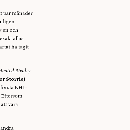
ett par månader
anligen
v en och
exakt allas
rtat ha tagit
Heated Rivalry
r Storrie
)
n första NHL-
. Eftersom
att vara
 andra