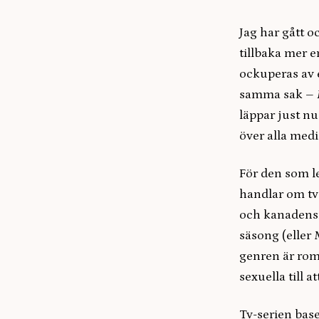
Jag har gått o
tillbaka mer 
ockuperas av e
samma sak –
läppar just nu
över alla med
För den som le
handlar om två
och kanadensi
säsong (eller 
genren är roma
sexuella till a
Tv-serien bas