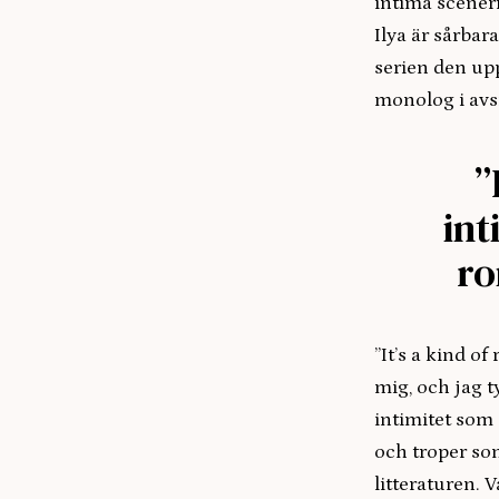
intima scener
Ilya är sårba
serien den up
monolog i avs
”
int
ro
”It’s a kind o
mig, och jag t
intimitet som 
och troper som
litteraturen. 