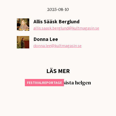
2025-08-10
Allis Sääsk Berglund
allis.saask.berglund
@kultmagasin.se
Donna Lee
donna.lee
@kultmagasin.se
LÄS MER
Första dagen på sista helgen
FESTIVALREPORTAGE