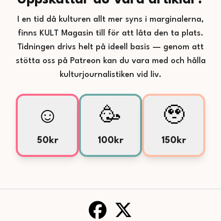
Uppskattar du våra artiklar?
I en tid då kulturen allt mer syns i marginalerna,
finns KULT Magasin till för att låta den ta plats.
Tidningen drivs helt på ideell basis — genom att
stötta oss på Patreon kan du vara med och hålla
kulturjournalistiken vid liv.
☺️
🥳
🥹
50kr
100kr
150kr