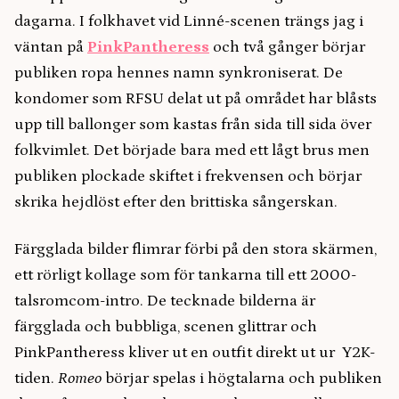
dagarna. I folkhavet vid Linné-scenen trängs jag i
väntan på
PinkPantheress
och två gånger börjar
publiken ropa hennes namn synkroniserat. De
kondomer som RFSU delat ut på området har blåsts
upp till ballonger som kastas från sida till sida över
folkvimlet. Det började bara med ett lågt brus men
publiken plockade skiftet i frekvensen och börjar
skrika hejdlöst efter den brittiska sångerskan.
Färgglada bilder flimrar förbi på den stora skärmen,
ett rörligt kollage som för tankarna till ett 2000-
talsromcom-intro. De tecknade bilderna är
färgglada och bubbliga, scenen glittrar och
PinkPantheress kliver ut en outfit direkt ut ur Y2K-
tiden.
Romeo
börjar spelas i högtalarna och publiken