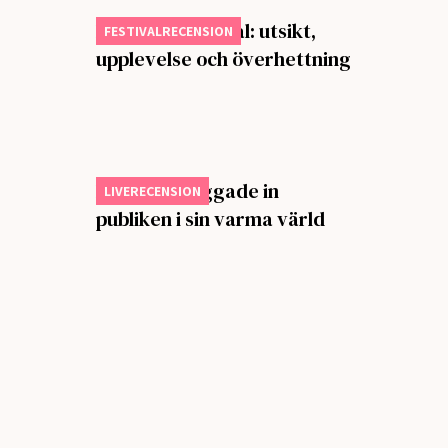
Butterfly Festival: utsikt,
FESTIVALRECENSION
upplevelse och överhettning
Big Thief vaggade in
LIVERECENSION
publiken i sin varma värld