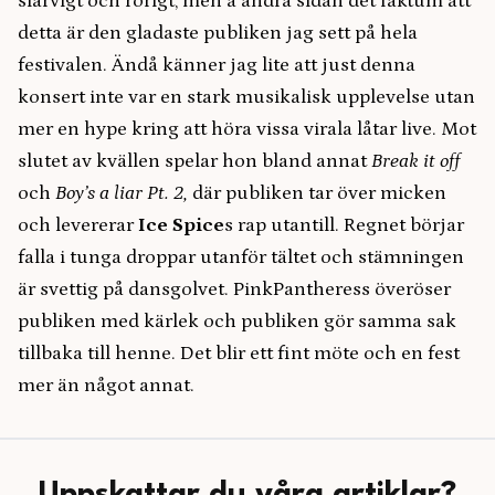
slarvigt och rörigt, men å andra sidan det faktum att
detta är den gladaste publiken jag sett på hela
festivalen. Ändå känner jag lite att just denna
konsert inte var en stark musikalisk upplevelse utan
mer en hype kring att höra vissa virala låtar live. Mot
slutet av kvällen spelar hon bland annat
Break it off
och
Boy’s a liar Pt. 2,
där publiken tar över micken
och levererar
Ice Spice
s
rap utantill. Regnet börjar
falla i tunga droppar utanför tältet och stämningen
är svettig på dansgolvet. PinkPantheress
överöser
publiken med kärlek och publiken gör samma sak
tillbaka till henne. Det blir ett fint möte och en fest
mer än något annat.