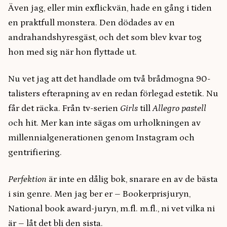
Även jag, eller min exflickvän, hade en gång i tiden
en praktfull monstera. Den dödades av en
andrahandshyresgäst, och det som blev kvar tog
hon med sig när hon flyttade ut.
Nu vet jag att det handlade om två brådmogna 90-
talisters efterapning av en redan förlegad estetik. Nu
får det räcka. Från tv-serien
Girls
till
Allegro pastell
och hit. Mer kan inte sägas om urholkningen av
millennialgenerationen genom Instagram och
gentrifiering.
Perfektion
är inte en dålig bok, snarare en av de bästa
i sin genre. Men jag ber er – Bookerprisjuryn,
National book award-juryn, m.fl. m.fl., ni vet vilka ni
är – låt det bli den sista.