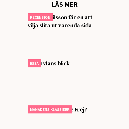
LÄS MER
Isabella Nilsson får en att
RECENSION
vilja slita ut varenda sida
Om tavlans blick
ESSÄ
Vem älskar Yngve Frej?
MÅNADENS KLASSIKER