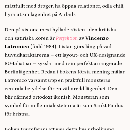
måttfullt med droger, ha öppna relationer, odla chili,
hyra ut sin lägenhet på Airbnb.
Den på sistone mest hyllade rösten i den kritiska
och satiriska kören är
Perfektion
av
Vincenzo
Latronico
(född 1984). Listan görs lång på vad
huvudkaraktärerna – ett layout- och UX-designande
80-talistpar – sysslar med i sin perfekt arrangerade
Berlinlägenhet. Redan i bokens första mening målar
Latronico varsamt upp en praktfull monsteras
centrala betydelse för en välinredd lägenhet. Den
blir därmed ortodoxt ikonisk. Monsteran som
symbol för millennialesteterna är som Sankt Paulus
för kristna.
Boken triumferar i att visa detta livs urholkning.