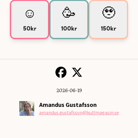
☺️
🥳
🥹
50kr
100kr
150kr
2026-06-19
Amandus Gustafsson
amandus.gustafsson
@kultmagasin.se