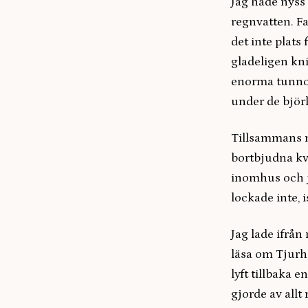
Jag hade nyss
regnvatten. Fa
det inte plats
gladeligen kn
enorma tunnor
under de björ
Tillsammans m
bortbjudna kv
inomhus och ja
lockade inte, 
Jag lade ifrån
läsa om Tjurha
lyft tillbaka 
gjorde av allt 