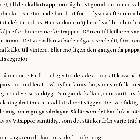
set, till den källartrapp som låg halvt gömd bakom en vä
uske. Där stannade han kort för att lyssna efter mina 
ldsinta lek inomhus. Han verkade nöjd med vad han hörde 
 följa efter honom nerför trappen. Dörren till källaren var a
an innan. Det var sällan vi hade något ärende dit, förutom
l kälke till vintern. Eller möjligen den gången då pappa
fiskegrejor.
 så öppnade Farfar och gestikulerade åt mig att kliva på
parsamt möblerat. Två hyllor fanns där, som var fulla me
g och diverse verktyg. Den gamla kälken, som varit orsak t
akning året innan, stod lutad mot väggen. Det var fuktig
e mig om regniga vårdagar. Sådär som det kan lukta nä
 hav av Vitsippor samtidigt som det stänker från varje trä
 min dagdröm då han hukade framför mig.