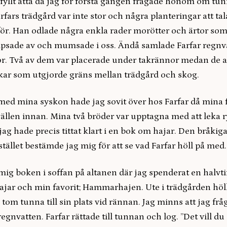
 fyllt åtta då jag för första gången frågade honom om t
rfars trädgård var inte stor och några planteringar att ta
 för. Han odlade några enkla rader morötter och ärtor so
ipsade av och mumsade i oss. Ändå samlade Farfar regnva
. Två av dem var placerade under takrännor medan de a
kar som utgjorde gräns mellan trädgård och skog.
ed mina syskon hade jag sovit över hos Farfar då mina f
ällen innan. Mina två bröder var upptagna med att leka 
g hade precis tittat klart i en bok om hajar. Den bråkig
istället bestämde jag mig för att se vad Farfar höll på med.
 mig boken i soffan på altanen där jag spenderat en halv
jar och min favorit; Hammarhajen. Ute i trädgården höll 
en tom tunna till sin plats vid rännan. Jag minns att jag fr
regnvatten. Farfar rättade till tunnan och log. ”Det vill du 