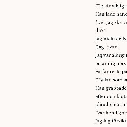
”Det är viktigt 
Han lade hand
”Det jag ska v
du?”
Jag nickade ly
”Jag lovar”.
Jag var aldrig
en aning nerv
Farfar reste på
”Hyllan som st
Han grabbade t
efter och blot
plirade mot m
”Vår hemlighet
Jag log försikt