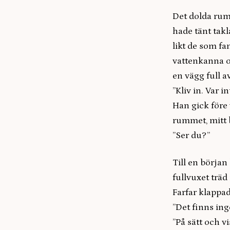
Det dolda rum
hade tänt tak
likt de som fa
vattenkanna oc
en vägg full a
”Kliv in. Var i
Han gick före 
rummet, mitt b
”Ser du?”
Till en börja
fullvuxet träd 
Farfar klappad
”Det finns ing
”På sätt och v