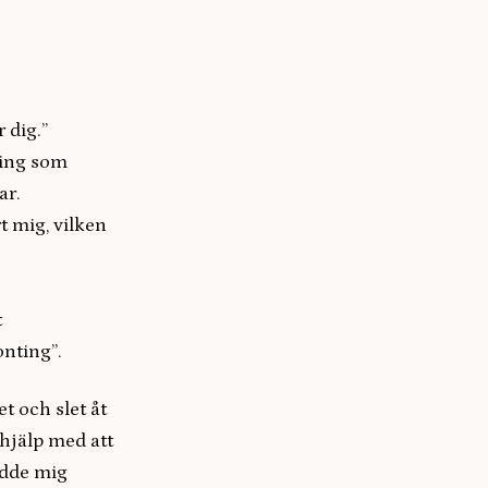
 dig.”
ting som
ar.
t mig, vilken
t
onting”.
t och slet åt
 hjälp med att
edde mig