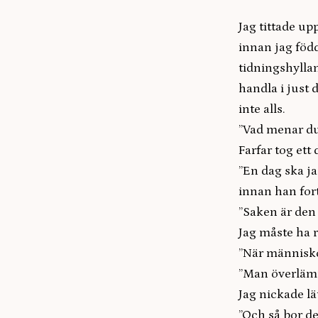
Jag tittade up
innan jag född
tidningshyllan
handla i just 
inte alls.
”Vad menar du
Farfar tog ett
”En dag ska ja
innan han fort
”Saken är den 
Jag måste ha r
”När människo
”Man överlämn
Jag nickade lät
”Och så bor d