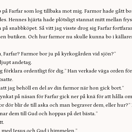
p på Farfar som log tillbaka mot mig. Farmor hade gått bor
es. Hennes hjärta hade plötsligt stannat mitt mellan fry
 på snabbköpet. Så vitt jag visste drog sig Farfar fortfara
den butiken. Och hur farmor nu skulle kunna bo i källare
, Farfar? Farmor bor ju på kyrkogården vid sjön?”
 djupt andetag.
g förklara ordentligt för dig.” Han verkade väga orden för 
satte.
att jag behöll en del av din farmor när hon gick bort.”
ynkat på näsan för Farfar gick ner på knä för att hålla o
r dör blir de till aska och man begraver dem, eller hur?
ar dem till Gud och hoppas på det bästa.”
t.
e med Jesus och Gud i himmelen.”