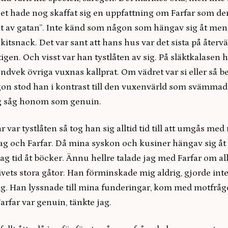
et hade nog skaffat sig en uppfattning om Farfar som den
et av gatan”. Inte känd som någon som hängav sig åt men
 skitsnack. Det var sant att hans hus var det sista på åte
tigen. Och visst var han tystlåten av sig. På släktkalasen h
 undvek övriga vuxnas kallprat. Om vädret var si eller s
ögon stod han i kontrast till den vuxenvärld som svämmad
Jag såg honom som genuin.
 var tystlåten så tog han sig alltid tid till att umgås med 
 jag och Farfar. Då mina syskon och kusiner hängav sig åt
ag tid åt böcker. Ännu hellre talade jag med Farfar om all
 livets stora gåtor. Han förminskade mig aldrig, gjorde int
ig. Han lyssnade till mina funderingar, kom med motfråg
Farfar var genuin, tänkte jag.