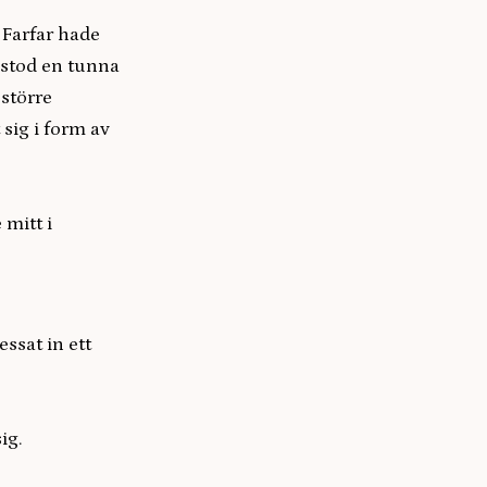
 Farfar hade
 stod en tunna
 större
sig i form av
 mitt i
ssat in ett
ig.