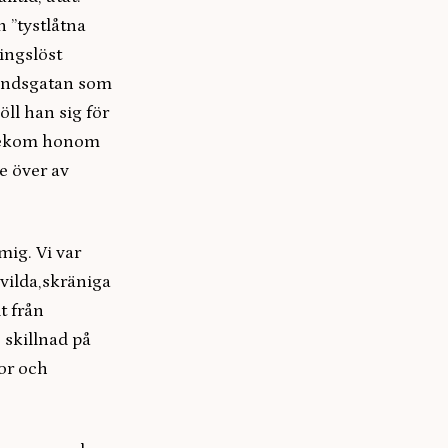
 ”tystlåtna
ingslöst
rvändsgatan som
öll han sig för
å bekom honom
e över av
mig. Vi var
 vilda,skräniga
t från
e skillnad på
or och