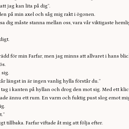
att jag kan lita på dig”.
en på min axel och såg mig rakt i ögonen.
isa dig måste stanna mellan oss, vara vår viktigaste hemli
digt.
 rädd för min Farfar, men jag minns att allvaret i hans bli
ös.
 sig.
år längst in är ingen vanlig hylla förstår du.”
ag i kanten på hyllan och drog den mot sig. Med ett klic
tade ännu ett rum. En varm och fuktig pust slog emot mig
ig.
.”
igt tillbaka. Farfar viftade åt mig att följa efter.