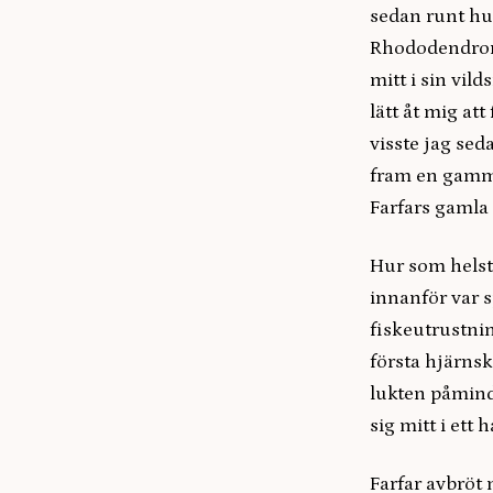
sedan runt hu
Rhododendronb
mitt i sin vi
lätt åt mig att
visste jag sed
fram en gamma
Farfars gamla 
Hur som helst
innanför var s
fiskeutrustnin
första hjärnsk
lukten påmind
sig mitt i ett
Farfar avbröt