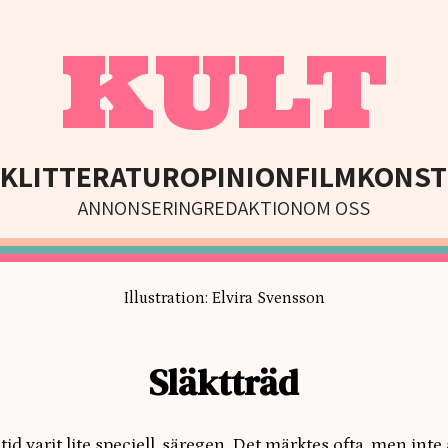
KULT
IK
LITTERATUR
OPINION
FILM
KONST
ANNONSERING
REDAKTION
OM OSS
Illustration: Elvira Svensson
Släktträd
tid varit lite speciell, säregen. Det märktes ofta, men inte a