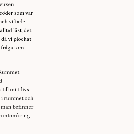
lvuxen
bröder som var
och viftade
lltid låst, det
 då vi plockat
 frågat om
. Rummet
d
ill mitt livs
t i rummet och
r man befinner
d runtomkring.