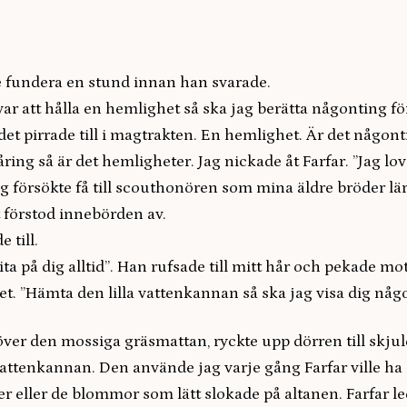
e fundera en stund innan han svarade.
ar att hålla en hemlighet så ska jag berätta någonting för
det pirrade till i magtrakten. En hemlighet. Är det någon
åring så är det hemligheter. Jag nickade åt Farfar. ”Jag lov
g försökte få till scouthonören som mina äldre bröder lär
gt förstod innebörden av.
 till.
ita på dig alltid”. Han rufsade till mitt hår och pekade mo
t. ”Hämta den lilla vattenkannan så ska jag visa dig någ
över den mossiga gräsmattan, ryckte upp dörren till skjule
vattenkannan. Den använde jag varje gång Farfar ville ha
r eller de blommor som lätt slokade på altanen. Farfar l