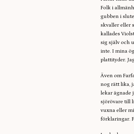
Folk i allmänh
gubben i slut
skvaller eller
kallades Viols
sig själv och
inte. I mina 
plattityder. 
Även om Farfar
nog rätt lika,
lekar ägnade j
sjörövare till
vuxna eller m
förklaringar. 