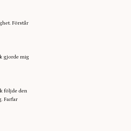
ghet. Förstår
ck gjorde mig
k följde den
. Farfar