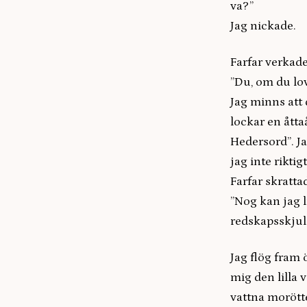
va?”
Jag nickade.
Farfar verkad
”Du, om du lov
Jag minns att 
lockar en åtta
Hedersord”. Ja
jag inte rikti
Farfar skrattade
”Nog kan jag l
redskapsskjule
Jag flög fram 
mig den lilla 
vattna morötte