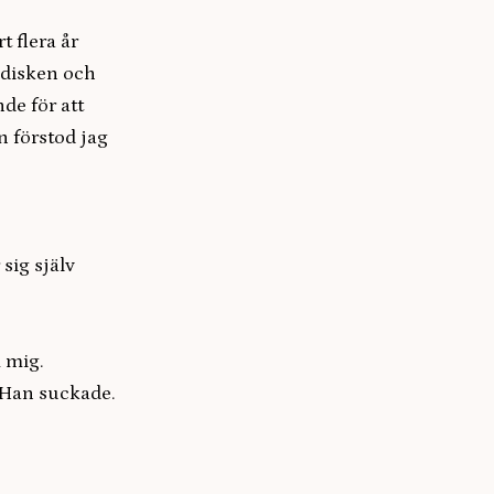
t flera år
sdisken och
nde för att
n förstod jag
sig själv
m mig.
” Han suckade.