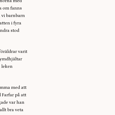
unnorna med
la om fanns
m vi barnbarn
tten i fyra
ndra stod
öräldrar varit
rymdhjältar
a leken
timma med att
Farfar på att
ågade var han
allt bra veta