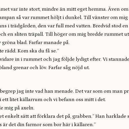
met var inte stort, mindre än mitt eget hemma. Även om
lampan så var rummet höljt i dunkel. Till vänster om mig
nns i trädgården, den var full med vatten. Bredvid stod en
h en sliten träpall. Till höger om mig bredde rummet ut 
v gröna blad. Farfar manade på.
nte rädd. Kom ska du få se.”
vidare in i rummet och jag följde lydigt efter. Vi stannade
land grenar och löv. Farfar såg nöjd ut.
n begrep jag inte vad han menade. Det var som om man pre
i ett litet källarrum och vi befann oss mitt i det.
e mig på axeln.
et enkelt sätt att förklara det på, grabben.” Han harklade s
is är det din farmor som bor här i källaren.”