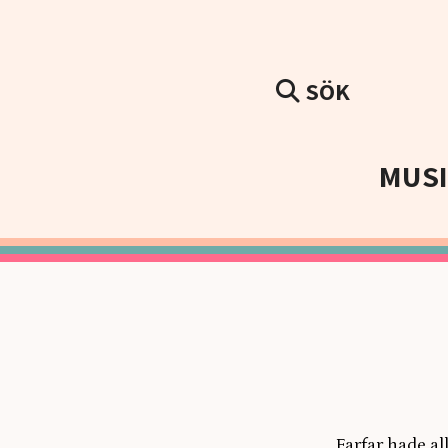
SÖK
MUS
Farfar hade all