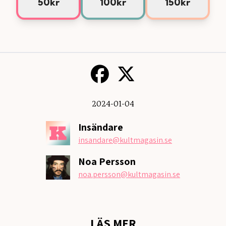
50kr
100kr
150kr
2024-01-04
Insändare
insandare
@kultmagasin.se
Noa Persson
noa.persson
@kultmagasin.se
LÄS MER