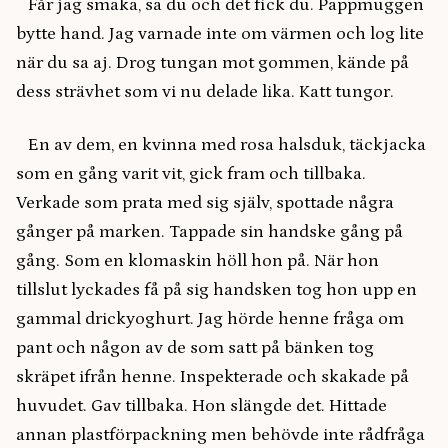
Får jag smaka, sa du och det fick du. Pappmuggen
bytte hand. Jag varnade inte om värmen och log lite
när du sa aj. Drog tungan mot gommen, kände på
dess strävhet som vi nu delade lika. Katt tungor.
En av dem, en kvinna med rosa halsduk, täckjacka
som en gång varit vit, gick fram och tillbaka.
Verkade som prata med sig själv, spottade några
gånger på marken. Tappade sin handske gång på
gång. Som en klomaskin höll hon på. När hon
tillslut lyckades få på sig handsken tog hon upp en
gammal drickyoghurt. Jag hörde henne fråga om
pant och någon av de som satt på bänken tog
skräpet ifrån henne. Inspekterade och skakade på
huvudet. Gav tillbaka. Hon slängde det. Hittade
annan plastförpackning men behövde inte rådfråga