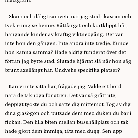
instagram.
Skam och dåligt samvete när jag stod i kassan och
tyckte mig se henne. Råttfärgat och kortklippt hår,
hängande kinder av kraftig viktnedgång. Det var
inte hon den gången. Inte andra inte tredje. Kunde
hon känna samma? Hade aldrig funderat över det
förrän jag bytte stad. Slutade hjärtat slå när hon såg
brunt axellångt hår. Undveks specifika platser?
Kan vi inte sitta här, frågade jag. Valde ett bord
nära de takhöga fönstren. Det var så grått ute,
deppigt tyckte du och satte dig mittemot. Tog av dig
dina glasögon och putsade dem med duken du bar i
fickan. Den lilla biten mellan busshållplats och tak
hade gjort dem immiga, täta med dugg. Sen upp