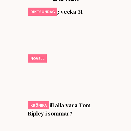
Diktsöndag: vecka 31
DIKTSÖNDAG
Ormar
NOVELL
Varför vill alla vara Tom
KRÖNIKA
Ripley i sommar?