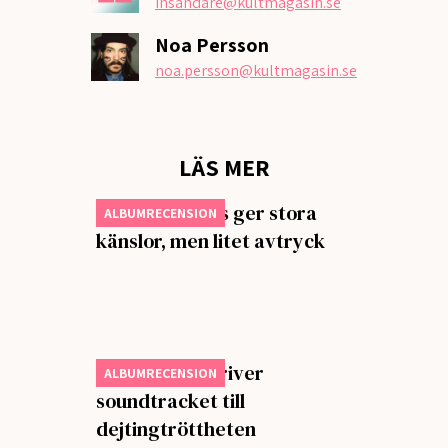
insandare
@kultmagasin.se
Noa Persson
noa.persson
@kultmagasin.se
LÄS MER
Gracie Abrams ger stora
ALBUMRECENSION
känslor, men litet avtryck
Steve Lacy skriver
ALBUMRECENSION
soundtracket till
dejtingtröttheten