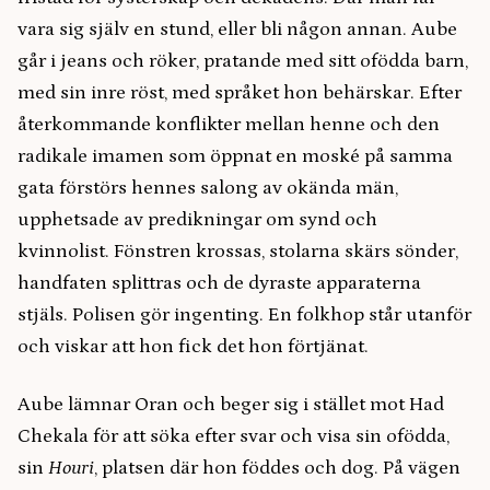
vara sig själv en stund, eller bli någon annan. Aube
går i jeans och röker, pratande med sitt ofödda barn,
med sin inre röst, med språket hon behärskar. Efter
återkommande konflikter mellan henne och den
radikale imamen som öppnat en moské på samma
gata förstörs hennes salong av okända män,
upphetsade av predikningar om synd och
kvinnolist. Fönstren krossas, stolarna skärs sönder,
handfaten splittras och de dyraste apparaterna
stjäls. Polisen gör ingenting. En folkhop står utanför
och viskar att hon fick det hon förtjänat.
Aube lämnar Oran och beger sig i stället mot Had
Chekala för att söka efter svar och visa sin ofödda,
sin
Houri
, platsen där hon föddes och dog. På vägen