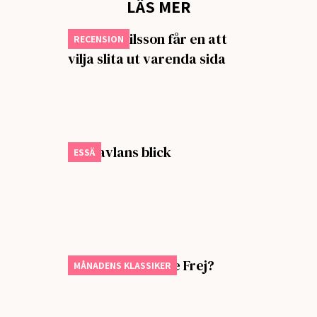
LÄS MER
Isabella Nilsson får en att
RECENSION
vilja slita ut varenda sida
Om tavlans blick
ESSÄ
Vem älskar Yngve Frej?
MÅNADENS KLASSIKER