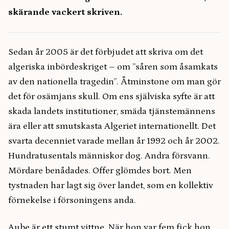
skärande vackert skriven.
Sedan år 2005 är det förbjudet att skriva om det
algeriska inbördeskriget – om ”såren som åsamkats
av den nationella tragedin”. Åtminstone om man gör
det för osämjans skull. Om ens själviska syfte är att
skada landets institutioner, smäda tjänstemännens
ära eller att smutskasta Algeriet internationellt. Det
svarta decenniet varade mellan år 1992 och år 2002.
Hundratusentals människor dog. Andra försvann.
Mördare benådades. Offer glömdes bort. Men
tystnaden har lagt sig över landet, som en kollektiv
förnekelse i försoningens anda.
Aube är ett stumt vittne. När hon var fem fick hon