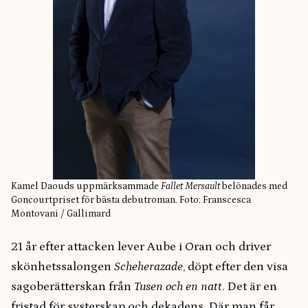
Kamel Daouds uppmärksammade
Fallet Mersault
belönades med
Goncourtpriset för bästa debutroman. Foto: Franscesca
Montovani / Gallimard
21 år efter attacken lever Aube i Oran och driver
skönhetssalongen
Scheherazade
, döpt efter den visa
sagoberätterskan från
Tusen och en natt
. Det är en
fristad för systerskap och dekadens. Där man får