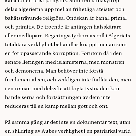
kalla för en brist på nyans. Som i en fantasytrop
delas algerierna upp mellan frihetliga ateister och
bakåtsträvande religiösa. Ondskan är banal, primal
och primitiv. De troende är antingen halsskärare
eller medlöpare. Regeringsstyrkornas roll i Algeriets
totalitära verklighet behandlas knappt mer än som
en förbipasserande korruption. Förutom då i den
senare lieringen med islamisterna, med monstren
och demonerna. Man behöver inte förstå
fundamentalism, och verkligen inte förlåta den, men
i en roman med delsyfte att bryta tystnaden kan
händelserna och fortsättningen av dem inte
reduceras till en kamp mellan gott och ont.
På samma gång är det inte en dokumentär text, utan
en skildring av Aubes verklighet i en patriarkal värld