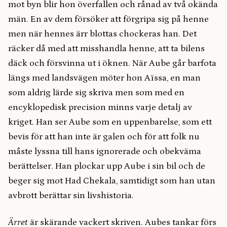
mot byn blir hon överfallen och rånad av två okända
män. En av dem försöker att förgripa sig på henne
men när hennes ärr blottas chockeras han. Det
räcker då med att misshandla henne, att ta bilens
däck och försvinna ut i öknen. När Aube går barfota
längs med landsvägen möter hon Aïssa, en man
som aldrig lärde sig skriva men som med en
encyklopedisk precision minns varje detalj av
kriget. Han ser Aube som en uppenbarelse, som ett
bevis för att han inte är galen och för att folk nu
måste lyssna till hans ignorerade och obekväma
berättelser. Han plockar upp Aube i sin bil och de
beger sig mot Had Chekala, samtidigt som han utan
avbrott berättar sin livshistoria.
Ärret
är skärande vackert skriven. Aubes tankar förs