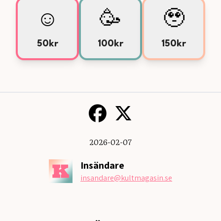
☺️
🥳
🥹
50kr
100kr
150kr
2026-02-07
Insändare
insandare
@kultmagasin.se