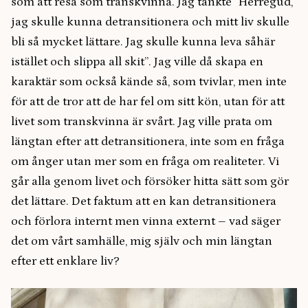
som att resa som transkvinna. Jag tänkte “Herregud,
jag skulle kunna detransitionera och mitt liv skulle
bli så mycket lättare. Jag skulle kunna leva såhär
istället och slippa all skit”. Jag ville då skapa en
karaktär som också kände så, som tvivlar, men inte
för att de tror att de har fel om sitt kön, utan för att
livet som transkvinna är svårt. Jag ville prata om
längtan efter att detransitionera, inte som en fråga
om ånger utan mer som en fråga om realiteter. Vi
går alla genom livet och försöker hitta sätt som gör
det lättare. Det faktum att en kan detransitionera
och förlora internt men vinna externt – vad säger
det om vårt samhälle, mig själv och min längtan
efter ett enklare liv?