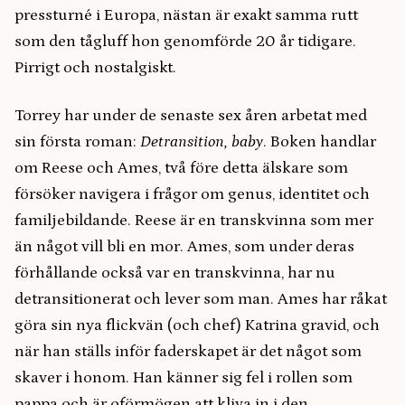
pressturné i Europa, nästan är exakt samma rutt
som den tågluff hon genomförde 20 år tidigare.
Pirrigt och nostalgiskt.
Torrey har under de senaste sex åren arbetat med
sin första roman:
Detransition, baby
. Boken handlar
om Reese och Ames, två före detta älskare som
försöker navigera i frågor om genus, identitet och
familjebildande. Reese är en transkvinna som mer
än något vill bli en mor. Ames, som under deras
förhållande också var en transkvinna, har nu
detransitionerat och lever som man. Ames har råkat
göra sin nya flickvän (och chef) Katrina gravid, och
när han ställs inför faderskapet är det något som
skaver i honom. Han känner sig fel i rollen som
pappa och är oförmögen att kliva in i den