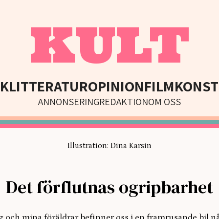
KULT
IK
LITTERATUR
OPINION
FILM
KONST
ANNONSERING
REDAKTION
OM OSS
Illustration: Dina Karsin
Det förflutnas ogripbarhet
g och mina föräldrar befinner oss i en framrusande bil n