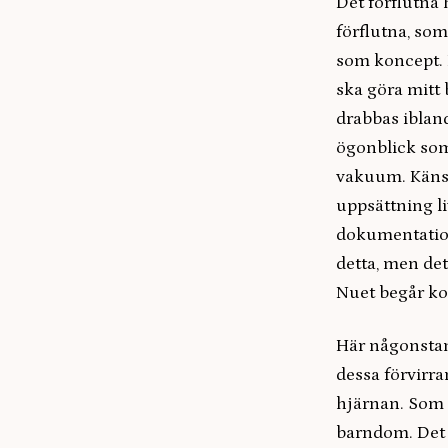
Det förflutna 
förflutna, som
som koncept. 
ska göra mitt 
drabbas iblan
ögonblick som 
vakuum. Känsla
uppsättning l
dokumentation 
detta, men det
Nuet begår ko
Här någonstan
dessa förvirra
hjärnan. Som 
barndom. Det s