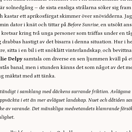
 är solnedgång – de sista ensliga strålarna söker sig fr
 kastar ett aprikosfärgat skimmer över snövidderna. Jag s
in dator i knät och tittar på
Before Sunrise
, en utsökt an
kretsar kring två unga personer som träffas under en tåg
g drabbas hastigt av det bisarra i denna situation. Hur i h
re, sitta i en bil i ett snöklätt vinterlandskap, och bevittn
ulie Delpy
samtala om diverse en sen ljummen kväll på et
örstås banal, men i stunden känns det som något av det m
ag mäktat med att tänka.
 ständigt i samklang med däckens surrande friktion. Avlägsn
uppväckta i ett än mer avlägset landskap. Nuet och dåtiden s
e av varande. Det mänskliga medvetandets klamrande försök
lighet.