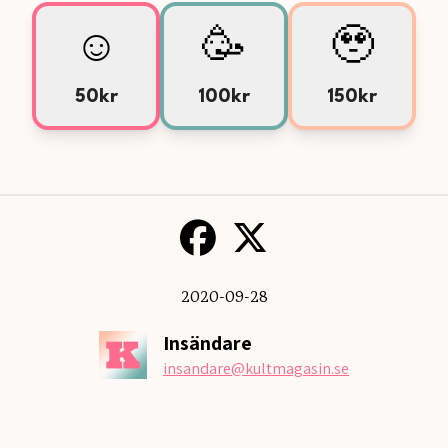
☺️
🥳
🥹
50kr
100kr
150kr
2020-09-28
Insändare
insandare
@kultmagasin.se