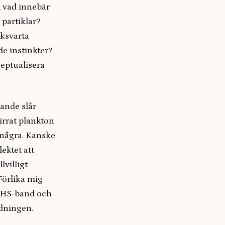
, vad innebär
 partiklar?
ksvarta
de instinkter?
ceptualisera
tande slår
rirrat plankton
s några. Kanske
ektet att
lvilligt
 Förlika mig
 VHS-band och
ddningen.