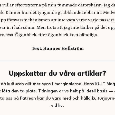
en rullar eftertexterna på min tummade datorskärm. Jag d
ck. Känner hur det tyngande grubblandet ebbar ut. Medv
upp försvarsmekanismen att inte vara varse varje passer
sar in i halvsömn. Men trots att jag inte tänker på det 
ocess. Ögonblick efter ögonblick i det oändliga.
Text: Hannes Hellström
Uppskattar du våra artiklar?
d då kulturen allt mer syns i marginalerna, finns KULT Maga
t låta den ta plats. Tidningen drivs helt på ideell basis 
tta oss på Patreon kan du vara med och hålla kulturjourna
vid liv.