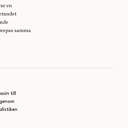
rar en
etandet
ande
upprepas samma
sin till
— genom
listiken