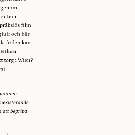
am genom
itter i
språkslös film
luff och blir
ela friden kan
a
Ethan
t torg i Wien?
est
a minnen
amexisterande
 att begripa