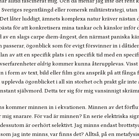
har alltid fascinerat mig. Och då menar jag inte det rent 
 Sveriges regentlängd eller romersk militärstrategi, utan 
Det låter luddigt, ämnets komplexa natur kräver nästan 
bästa för att konkretisera mina tankar och känslor inför d
d av en slags carpe diem-ångest, den närmast paniska kä
passerar, ögonblick som för evigt försvinner in i dåtide
n av att en specifik plats i en specifik tid med en specif
ivserfarenheter
aldrig
kommer kunna återupplevas. Visst
i form av text, bild eller film göra anspråk på att fånga
 upplevda ögonblicket i all sin storhet och prakt går inte 
nstant självmord. Detta ter sig för mig vansinnigt skrä
s kommer minnen in i ekvationen. Minnen av det förfl
r mig snarare. För vad är minnen? En serie elektriska sign
dessutom är oerhört selektivt. Jag minns endast brottst
om jag inte minns, var finns det? Alltså, på en metafysis