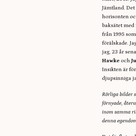
Jämtland. Det
horisonten och
baksätet med m
från 1995 som 
förälskade. Ja
jag, 23 år sena
Hawke
och
J
Insikten är f
djupsinniga j
Rörliga bilder
förnyade, åter
inom samma rik
denna egendom