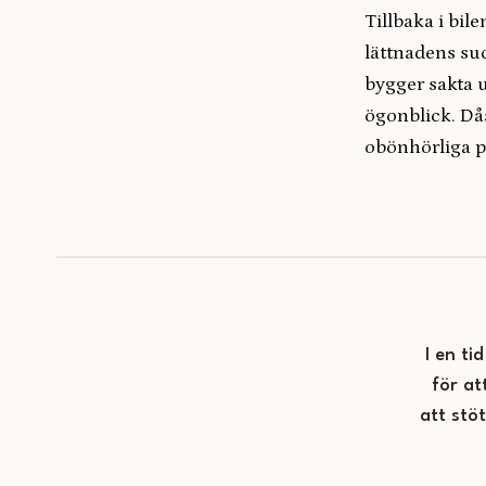
Tillbaka i bil
lättnadens su
bygger sakta 
ögonblick. Då
obönhörliga pr
I en ti
för at
att stö