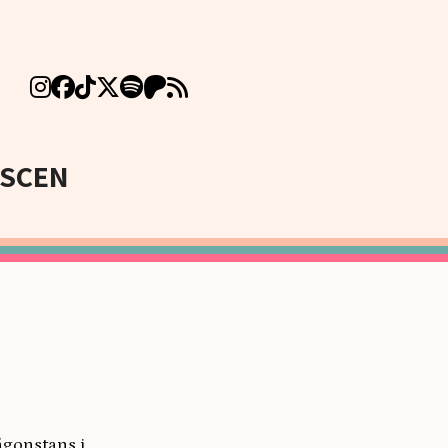
SCEN
ågonstans i