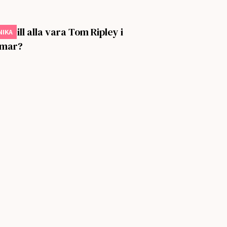
ör vill alla vara Tom Ripley i
NIKA
mar?