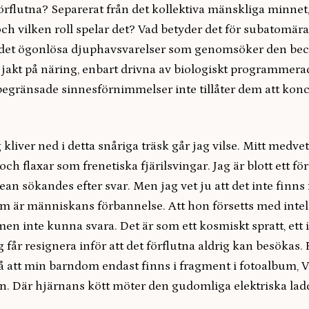
förflutna? Separerat från det kollektiva mänskliga minnet
och vilken roll spelar det? Vad betyder det för subatomära
det ögonlösa djuphavsvarelser som genomsöker den bec
 jakt på näring, enbart drivna av biologiskt programmera
 begränsade sinnesförnimmelser inte tillåter dem att kon
 kliver ned i detta snåriga träsk går jag vilse. Mitt medve
och flaxar som frenetiska fjärilsvingar. Jag är blott ett fö
ean sökandes efter svar. Men jag vet ju att det inte finn
om är människans förbannelse. Att hon försetts med intell
men inte kunna svara. Det är som ett kosmiskt spratt, ett il
g får resignera inför att det förflutna aldrig kan besökas.
 att min barndom endast finns i fragment i fotoalbum,
. Där hjärnans kött möter den gudomliga elektriska la