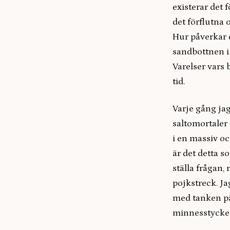
existerar det 
det förflutna 
Hur påverkar 
sandbottnen i
Varelser vars
tid.
Varje gång jag
saltomortaler 
i en massiv oc
är det detta s
ställa frågan, 
pojkstreck. Ja
med tanken på
minnesstycken