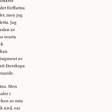
konkret
det förflutna
det, men jag
etta. Jag
nslan av
ns svarta
ik
 kan
 fragment av
att återskapa.
mmande.
utna. Men
aler i
ycken av min
k nivå, var