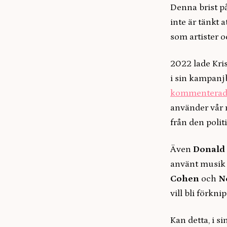
Denna brist p
inte är tänkt a
som artister o
2022 lade Kris
i sin kampanjb
kommenterade
använder vår m
från den polit
Även
Donald
använt musik
Cohen
och
N
vill bli förkn
Kan detta, i s