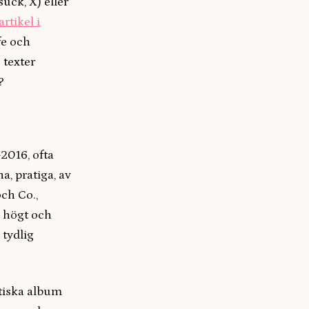
uck, X) eller
artikel i
fe och
 texter
n?
2016, ofta
a, pratiga, av
ch Co.,
s högt och
 tydlig
itiska album