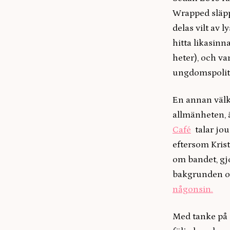
Wrapped släpp
delas vilt av 
hitta likasinn
heter), och va
ungdomspolit
En annan välkä
allmänheten, 
Café
talar jou
eftersom Kris
om bandet, gjo
bakgrunden 
någonsin.
Med tanke på a