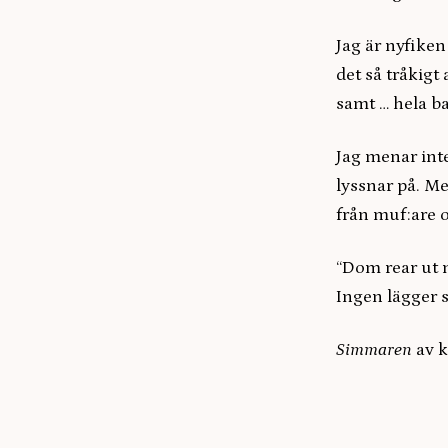
Jag är nyfiken
det så tråkigt
samt … hela b
Jag menar int
lyssnar på. M
från muf:are 
“Dom rear ut m
Ingen lägger s
Simmaren
av k