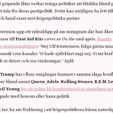
å gripande
låtar verkar tvinga politiker att bläddra bland
tt tala för deras partipolitik. Detta kan möjligen ha lett til
ch band rasat mot högerpolitiska partier.
tersson upp ett videoklipp på sin instagram där han åker
uss till
First Aid Kit
s cover av
On the road again
.
Bandet
 instagramklippet
: “Hej Ulf Kristersson, fråga gärna inn
usik i era kanaler. Vi hade självklart sagt nej. Vi tar kra
ik ni driver och era värderingar.” Ajdå.
 Trump
har i flera omgångar hamnat i samma slags konfl
 av bland annat
Queen
,
Adele
,
Rolling Stones
,
R.E.M
,
L
eil Young
för att sedan bli konfronterad av respektive arti
ippade med honom eller hans politik.
in tur, ha sin förklaring i att högerpolitikens kärna naturl