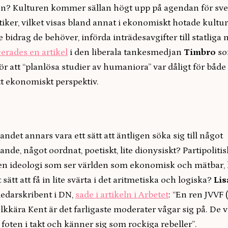
en? Kulturen kommer sällan högt upp på agendan för sv
tiker, vilket visas bland annat i ekonomiskt hotade kult
e bidrag de behöver, införda inträdesavgifter till statliga
erades en artikel
i den liberala tankesmedjan
Timbro
s
r att “planlösa studier av humaniora” var dåligt för både
tt ekonomiskt perspektiv.
ndet annars vara ett sätt att äntligen söka sig till något
ande, något oordnat, poetiskt, lite dionysiskt? Partipoliti
 en ideologi som ser världen som ekonomisk och mätbar, k
 sätt att få in lite svärta i det aritmetiska och logiska?
Lis
 ledarskribent i DN,
sade i artikeln i Arbetet
: “En ren JVVF (
Folkkära Kent är det farligaste moderater vågar sig på. De 
 foten i takt och känner sig som rockiga rebeller”.