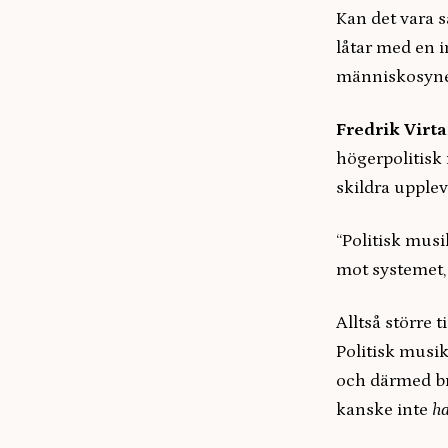
Kan det vara s
låtar med en 
människosyner
Fredrik Virt
högerpolitisk 
skildra upplev
“Politisk mus
mot systemet, 
Alltså större 
Politisk musik
och därmed bra
kanske inte
h