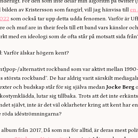
nderligt. För den som inte delar min algoritm på twitter (s
bilden av Kristersson som fangirl, vill jag hänvisa till
en 
2022
som också tar upp detta udda fenomen. Varför är Uf
e och muf:are in their feels till ett band vars känslor och
rkt med en ideologi som de ofta står på motsatt sida frå
: Varför älskar högern kent?
ynt)pop-/alternativt rockband som var aktivt mellan 1990-
es största rockband”. De har aldrig varit särskilt mediagaln
texter och budskap står för sig själva medan
Jocke Berg
o
 kostymklädda, lutar sig tillbaka. Trots att det inte erkänt
det självt, inte är det väl oklarheter kring att kent har en
e röda idéströmningarna?
a album från 2017, Då som nu för alltid, är deras mest pol