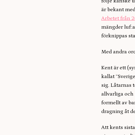
följe kanske u
är bekant med 
Arbetet från 
mängder luf:ar
förknippas sta
Med andra ord
Kent är ett (s
kallat “Sverig
sig. Låtarnas 
allvarliga och
formellt av ban
dragning åt d
Att kents sist