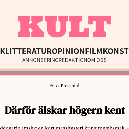
KULT
IK
LITTERATUR
OPINION
FILM
KONST
ANNONSERING
REDAKTION
OM OSS
Foto: Pressbild
Därför älskar högern kent
der varje årsslut en kort masshysteri kring musiksmak –