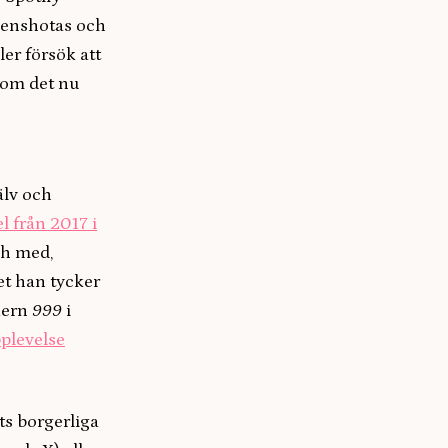
reenshotas och
er försök att
om det nu
älv och
el från 2017 i
ch med,
et han tycker
kern
999
i
plevelse
ts borgerliga