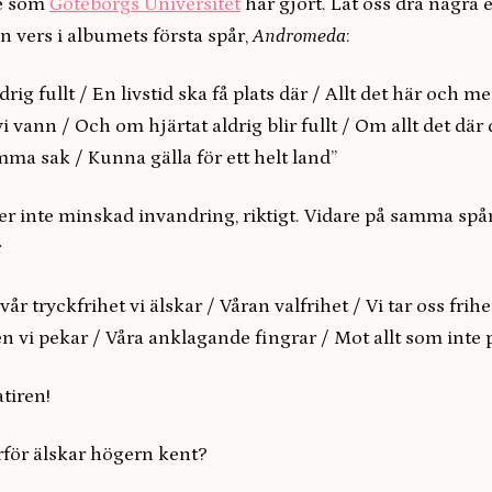
ie som
Göteborgs Universitet
har gjort. Låt oss dra några 
n vers i albumets första spår,
Andromeda
:
ldrig fullt / En livstid ska få plats där / Allt det här och me
vi vann / Och om hjärtat aldrig blir fullt / Om allt det där
ma sak / Kunna gälla för ett helt land”
r inte minskad invandring, riktigt. Vidare på samma spår
:
år tryckfrihet vi älskar / Våran valfrihet / Vi tar oss frihe
 vi pekar / Våra anklagande fingrar / Mot allt som inte p
tiren!
rför älskar högern kent?