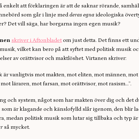
å enkelt att förklaringen är att de saknar rörande, samhäl
innebörd som går i linje med
deras egna
ideologiska övert
? Det vill säga, har borgarna ingen egen musik?
anen
skriver i Aftonbladet
om just detta. Det finns ett un
musik, vilket kan bero på att syftet med politisk musik oc
elser av orättvisor och maktlöshet. Virtanen skriver:
ik är vanligtvis mot makten, mot eliten, mot männen, mot
mot läraren, mot farsan, mot orättvisor, mot rasism…”.
ting och system, något som har makten över dig och det d
 som är klagande och känslofylld slår igenom, den blir l
, medan politisk musik som lutar sig tillbaka och typ är 
ar
så mycket.