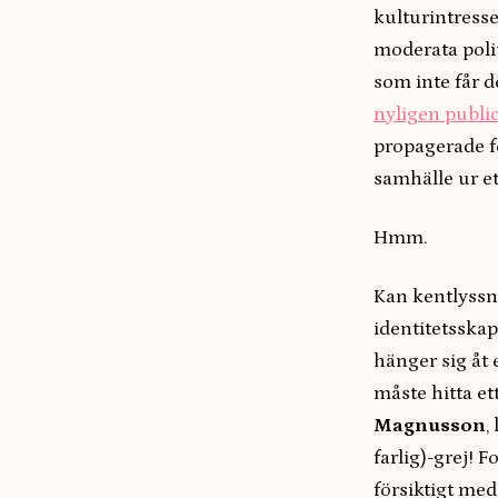
kulturintress
moderata poli
som inte får d
nyligen public
propagerade fö
samhälle ur e
Hmm.
Kan kentlyssna
identitetsskap
hänger sig åt
måste hitta ett
Magnusson
,
farlig)-grej! 
försiktigt med