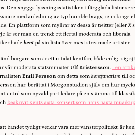
s. Den snygga lyssningsstatistiken i färgglada listor sc
lyssnare med anledning av typ humble brags, rena brags ell
ade. En plattform som myllrar av dessa är twitter (eller
X
s
rje år ser man en trend: ett flertal moderata och liberala
iker hade
kent
på sin lista över mest streamade artister.
nd borgare som är ett uttalat kentfan, både enligt sig sj
är vår moderata statsminister
Ulf Kristersson
.
I en artik
rnalisten
Emil Persson
om detta som
kentfanatism
till o
tersson har: berättat i Morgonstudion själv om hur myck
rt entré som nyvald partiledare på en stämma till klassi
och
beskrivit Kents sista konsert som hans bästa musikup
tt bandet tydligt verkar vara mer vänsterpolitiskt, är ken