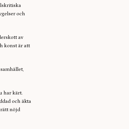
lskritiska
ygelser och
derskott av
h konst är att
 samhället,
u har kärt.
addad och äkta
rätt nöjd