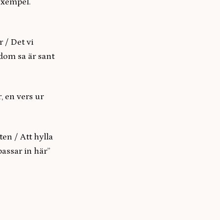
exempel.
r / Det vi
 dom sa är sant
, en vers ur
ten / Att hylla
assar in här”