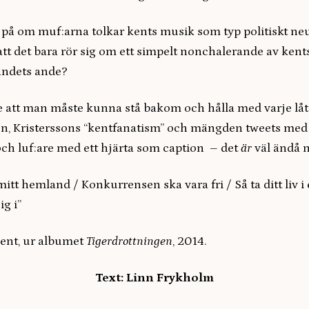
 på om muf:arna tolkar kents musik som typ politiskt neut
 att det bara rör sig om ett simpelt nonchalerande av kent
andets ande?
e att man måste kunna stå bakom och hålla med varje lå
en, Kristerssons “kentfanatism” och mängden tweets med 
och luf:are med ett hjärta som caption – det
är
väl ändå 
itt hemland / Konkurrensen ska vara fri / Så ta ditt liv 
ig i”
ent, ur albumet
Tigerdrottningen
, 2014.
Text: Linn Frykholm