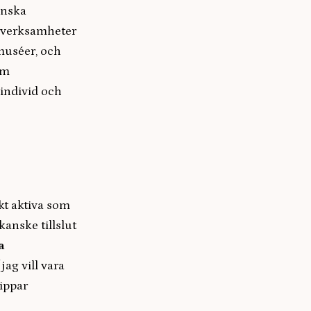
enska
urverksamheter
 muséer, och
om
 individ och
skt aktiva som
anske tillslut
a
jag vill vara
vippar