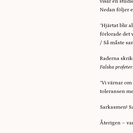
visar en stud
Nedan följer e
“Hjärtat blir a
förlorade det 
/ Så måste sam
Raderna skrike
Falska profeter
“Vi värnar om v
toleransen men
Sarkasmen! Sa
Återigen – va