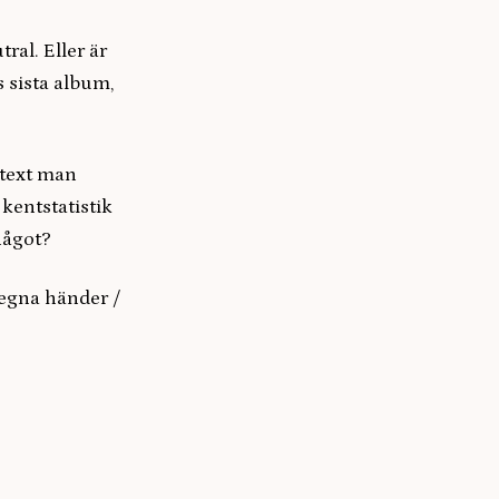
ral. Eller är
s sista album,
ttext man
kentstatistik
något?
i egna händer /