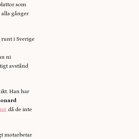
 plattor som
l alla gånger
 runt i Sverige
an ni
ftigt avstånd
ikt. Han har
eonard
st,
då de inte
igt motarbetar