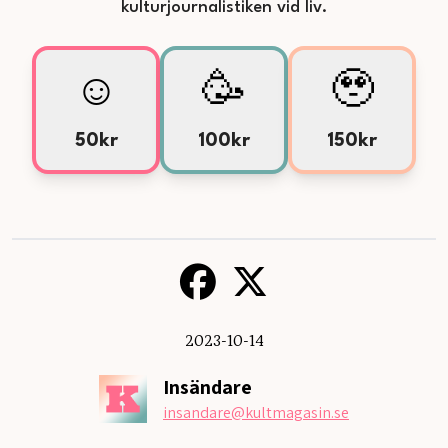
kulturjournalistiken vid liv.
☺️
🥳
🥹
50kr
100kr
150kr
2023-10-14
Insändare
insandare
@kultmagasin.se