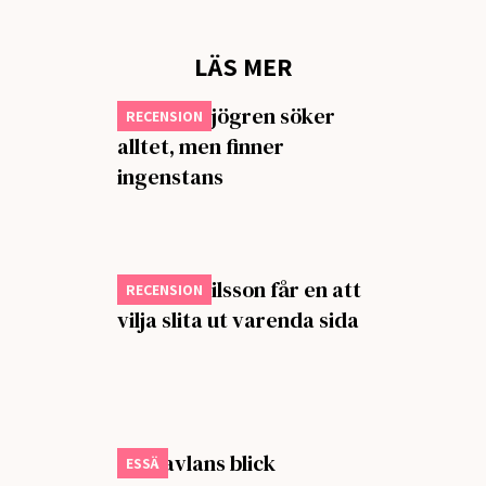
LÄS MER
Lennart Sjögren söker
RECENSION
alltet, men finner
ingenstans
Isabella Nilsson får en att
RECENSION
vilja slita ut varenda sida
Om tavlans blick
ESSÄ