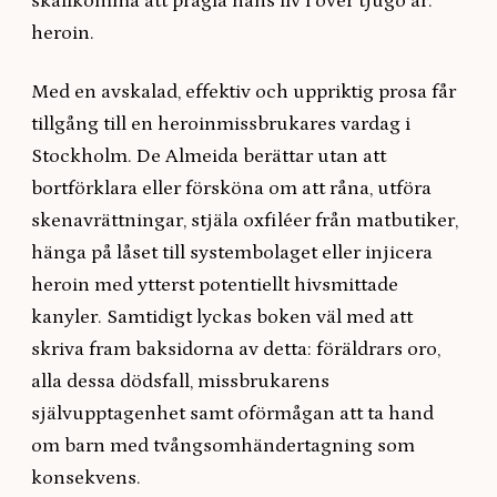
skallkomma att prägla hans liv i över tjugo år:
heroin.
Med en avskalad, effektiv och uppriktig prosa får
tillgång till en heroinmissbrukares vardag i
Stockholm. De Almeida berättar utan att
bortförklara eller försköna om att råna, utföra
skenavrättningar, stjäla oxfiléer från matbutiker,
hänga på låset till systembolaget eller injicera
heroin med ytterst potentiellt hivsmittade
kanyler. Samtidigt lyckas boken väl med att
skriva fram baksidorna av detta: föräldrars oro,
alla dessa dödsfall, missbrukarens
självupptagenhet samt oförmågan att ta hand
om barn med tvångsomhändertagning som
konsekvens.