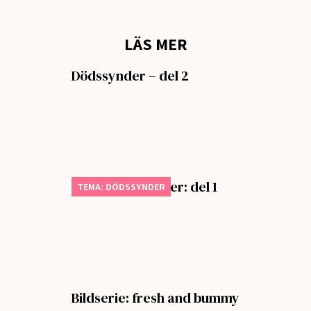
LÄS MER
Dödssynder – del 2
Tema dödssynder: del 1
TEMA: DÖDSSYNDER
Bildserie: fresh and bummy