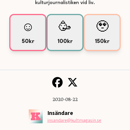
kulturjournalistiken vid liv.
☺️
🥳
🥹
50kr
100kr
150kr
2020-08-22
Insändare
insandare
@kultmagasin.se