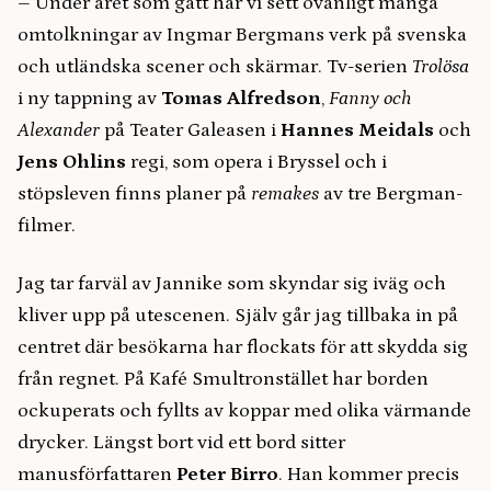
– Under året som gått har vi sett ovanligt många
omtolkningar av Ingmar Bergmans verk på svenska
och utländska scener och skärmar. Tv-serien
Trolösa
i ny tappning av
Tomas Alfredson
,
Fanny och
Alexander
på Teater Galeasen i
Hannes Meidals
och
Jens Ohlins
regi, som opera i Bryssel och i
stöpsleven finns planer på
remakes
av tre Bergman-
filmer.
Jag tar farväl av Jannike som skyndar sig iväg och
kliver upp på utescenen. Själv går jag tillbaka in på
centret där besökarna har flockats för att skydda sig
från regnet. På Kafé Smultronstället har borden
ockuperats och fyllts av koppar med olika värmande
drycker. Längst bort vid ett bord sitter
manusförfattaren
Peter Birro
. Han kommer precis