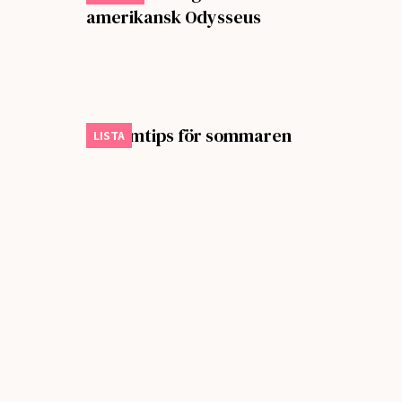
amerikansk Odysseus
Sju filmtips för sommaren
LISTA