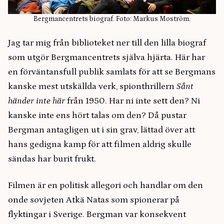
Bergmancentrets biograf. Foto: Markus Moström.
Jag tar mig från biblioteket ner till den lilla biograf
som utgör Bergmancentrets själva hjärta. Här har
en förväntansfull publik samlats för att se Bergmans
kanske mest utskällda verk, spionthrillern
Sånt
händer inte här
från 1950. Har ni inte sett den? Ni
kanske inte ens hört talas om den? Då pustar
Bergman antagligen ut i sin grav, lättad över att
hans gedigna kamp för att filmen aldrig skulle
sändas har burit frukt.
Filmen är en politisk allegori och handlar om den
onde sovjeten Atkä Natas som spionerar på
flyktingar i Sverige. Bergman var konsekvent