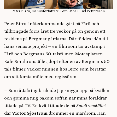
Peter Birro, manusförfattare. Foto: Moa Lund Pettersson.
Peter Birro är återkommande gäst på Fårö och
tillbringade förra året tre veckor på ön genom ett
residens på Bergmangårdarna. Där föddes idén till
hans senaste projekt – en film som tar avstamp i
Fårö och Bergmans 60-talsfilmer. Mötesplatsen
Kafé Smultronstället, döpt efter en av Bergmans 50-
tals filmer, väcker minnen hos Birro som berättar
om sitt första möte med regissören.
– Som åttaåring brukade jag smyga upp på kvällen
och gömma mig bakom soffan när mina föräldrar
tittade på TV. En kväll tittade de på
Smultronstället
där
Victor Sjöström
drömmer en mardröm. Han