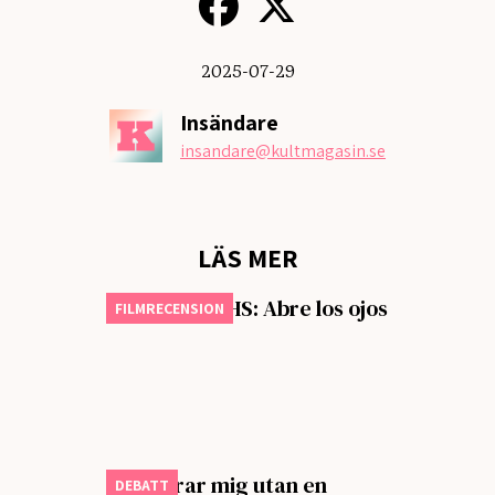
2025-07-29
Insändare
insandare
@kultmagasin.se
LÄS MER
Månadens VHS: Abre los ojos
FILMRECENSION
Jag klarar mig utan en
DEBATT