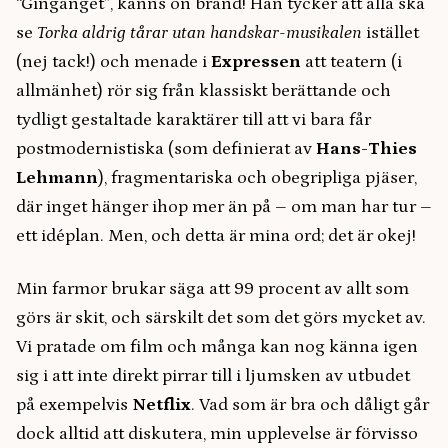
“Gingänget”, känns on brand! Han tycker att alla ska
se
Torka aldrig tårar utan handskar-musikalen
istället
(nej tack!) och menade i
Expressen
att teatern (i
allmänhet) rör sig från klassiskt berättande och
tydligt gestaltade karaktärer till att vi bara får
postmodernistiska (som definierat av
Hans-Thies
Lehmann
), fragmentariska och obegripliga pjäser,
där inget hänger ihop mer än på – om man har tur –
ett idéplan. Men, och detta är mina ord; det är okej!
Min farmor brukar säga att 99 procent av allt som
görs är skit, och särskilt det som det görs mycket av.
Vi pratade om film och många kan nog känna igen
sig i att inte direkt pirrar till i ljumsken av utbudet
på exempelvis
Netflix
. Vad som är bra och dåligt går
dock alltid att diskutera, min upplevelse är förvisso