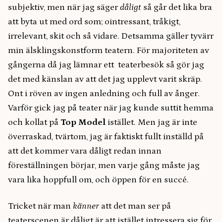
subjektiv, men när jag säger
dåligt
så går det lika bra
att byta ut med ord som; ointressant, tråkigt,
irrelevant, skit och så vidare. Detsamma gäller tyvärr
min älsklingskonstform teatern. För majoriteten av
gångerna då jag lämnar ett teaterbesök så gör jag
det med känslan av att det jag upplevt varit skräp.
Ont i röven av ingen anledning och full av ånger.
Varför gick jag på teater när jag kunde suttit hemma
och kollat på
Top Model
istället. Men jag är inte
överraskad, tvärtom, jag är faktiskt fullt inställd på
att det kommer vara dåligt redan innan
föreställningen börjar, men varje gång måste jag
vara lika hoppfull om, och öppen för en succé.
Tricket när man
känner
att det man ser på
teaterscenen är dåligt är att istället intressera sig för