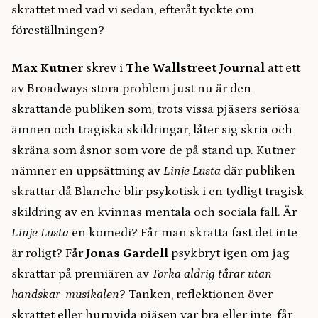
skrattet med vad vi sedan, efteråt tyckte om
föreställningen?
Max Kutner
skrev i
The Wallstreet Journal
att ett
av Broadways stora problem just nu är den
skrattande publiken som, trots vissa pjäsers seriösa
ämnen och tragiska skildringar, låter sig skria och
skräna som åsnor som vore de på stand up. Kutner
nämner en uppsättning av
Linje Lusta
där publiken
skrattar då Blanche blir psykotisk i en tydligt tragisk
skildring av en kvinnas mentala och sociala fall. Är
Linje Lusta
en komedi? Får man skratta fast det inte
är roligt? Får
Jonas Gardell
psykbryt igen om jag
skrattar på premiären av
Torka aldrig tårar utan
handskar-musikalen
? Tanken, reflektionen över
skrattet eller huruvida pjäsen var bra eller inte, får