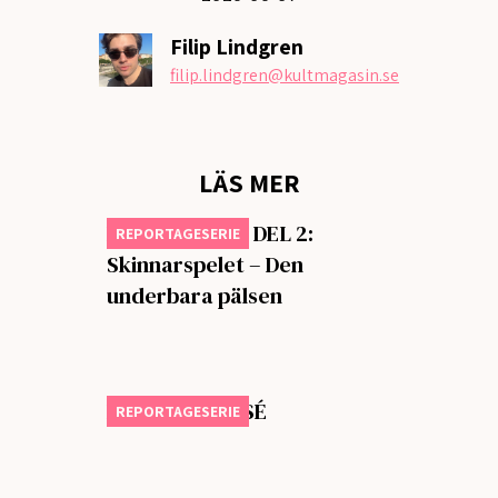
Filip Lindgren
filip.lindgren
@kultmagasin.se
LÄS MER
En Dalaodyssé DEL 2:
REPORTAGESERIE
Skinnarspelet – Den
underbara pälsen
EN DALAODYSSÉ
REPORTAGESERIE