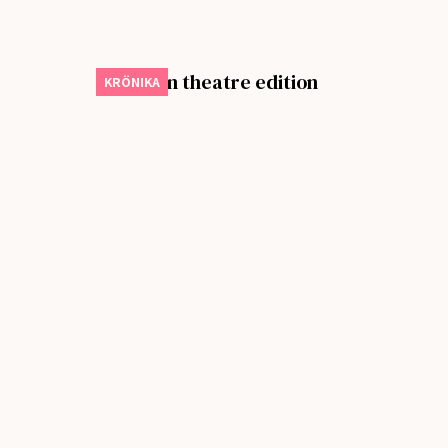
Ick-listan theatre edition
KRÖNIKA