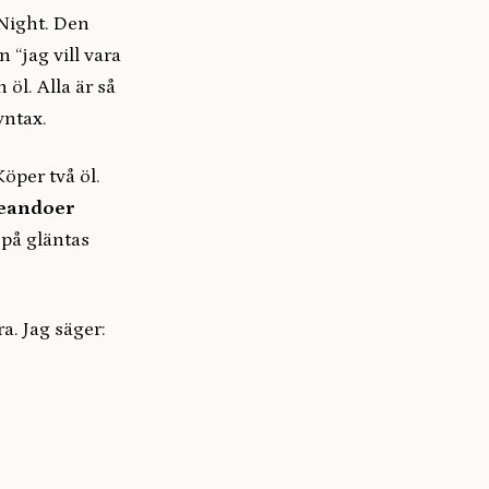
 Night. Den
 “jag vill vara
öl. Alla är så
syntax.
öper två öl.
Leandoer
 på gläntas
. Jag säger: