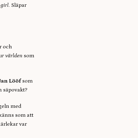
 girl
. Släpar
r och
ur världen
som
Jan Lööf
som
n säpovakt?
ngeln med
 känns som att
ärlekar var