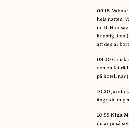
09:15.
Vaknar 
hela natten. 
inatt. Hon säg
konstig liten 
att den är bor
09:30
Ganska t
och en fet rä
på hotell när 
10:30
Järntor
ångrade mig s
10:55
Nina M
du är ju så s