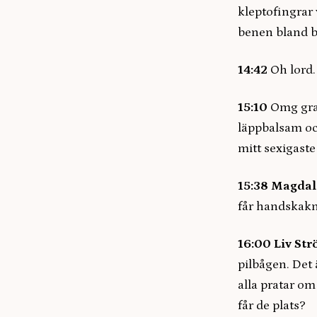
kleptofingrar 
benen bland b
14:42
Oh lord
15:10
Omg gra
läppbalsam och
mitt sexigaste
15:38
Magdal
får handskak
16:00
Liv St
pilbågen. Det 
alla pratar om
får de plats?