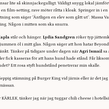
nsar lite så skinnjackegulligt. Väldigt snygg lokal jämför
en film-setting, rave möter råtta i kloak. Springer in i en 
ltning som säger ”Äntligen en elev som gått ut”. Massa V
ring. Någon i mitten som ska snurra.
Kapla
står och hänger.
Lydia Sandgren
röker typ jättem
ljummen öl i mitt glas. Någon säger att hon hatar Beyond
ränkt. Tänker på tidigare under dagen när
Agri Ismail
sa 
er fick kasseras för att hans hund hade stånd. Får likso
det? Ett rosa styft hundstånd penetrerar min skalle.
eppig stämning på Burger King vid järnis eller är det jag
 mässan.
 KÄRLEK, tänker jag när jag tuggar chili cheese i hotell