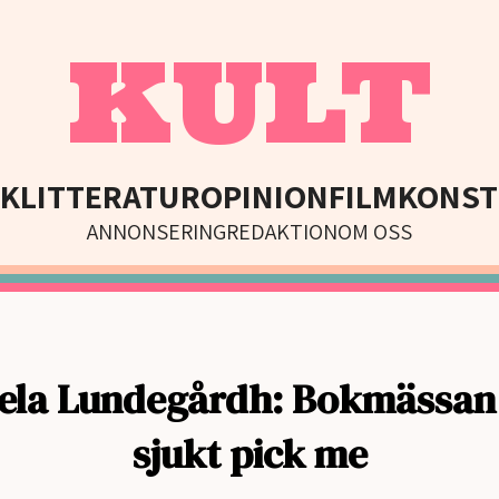
KULT
IK
LITTERATUR
OPINION
FILM
KONST
ANNONSERING
REDAKTION
OM OSS
ela Lundegårdh: Bokmässan 
sjukt pick me