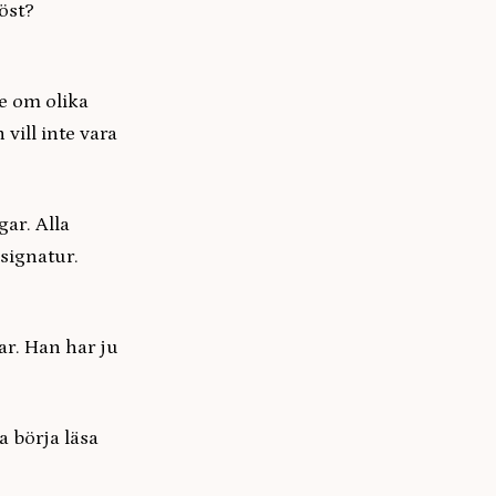
röst?
ge om olika
vill inte vara
ar. Alla
signatur.
ar. Han har ju
a börja läsa