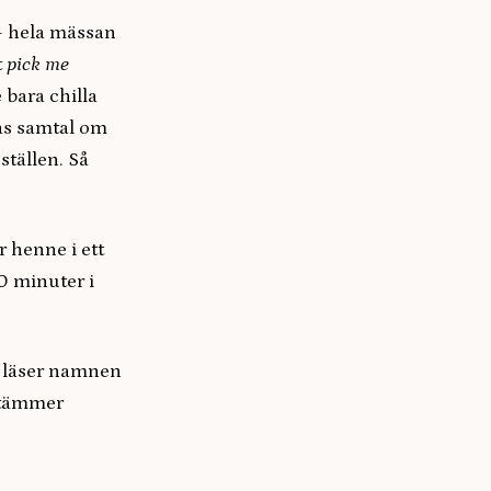
– hela mässan
t
pick me
 bara chilla
nas samtal om
ställen. Så
r henne i ett
0 minuter i
e läser namnen
 stämmer