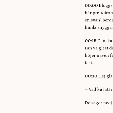
00:00
Bloggst
här prettoiron
en svan” berör
himla snygga
00:15
Ganska g
Fan va glest d
höjer näven fr
fest.
00:30
Hej glä
– Vad kul att n
De säger neej.