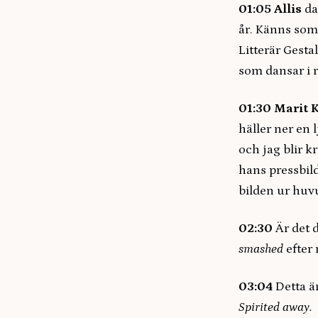
01:05
Allis
da
år. Känns som 
Litterär Gesta
som dansar i 
01:30 Marit 
häller ner en 
och jag blir k
hans pressbild
bilden ur huvu
02:30
Är det d
smashed
efter
03:04
Detta är
Spirited away.