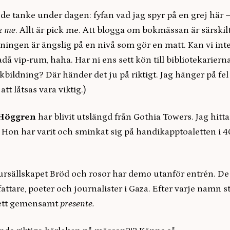
 tanke under dagen: fyfan vad jag spyr på en grej här 
k me
. Allt är pick me. Att blogga om bokmässan är särskil
ningen är ängslig på en nivå som gör en matt. Kan vi inte
då vip-rum, haha. Har ni ens sett kön till bibliotekarier
lkbildning? Där händer det ju på riktigt. Jag hänger på fel 
tt låtsas vara viktig.)
Höggren
har blivit utslängd från Gothia Towers. Jag hitta
 Hon har varit och sminkat sig på handikapptoaletten i 4
ursällskapet Bröd och rosor har demo utanför entrén. D
attare, poeter och journalister i Gaza. Efter varje namn
 ett gemensamt
presente.