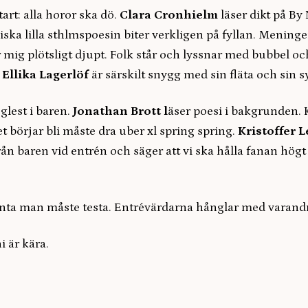
art: alla horor ska dö.
Clara Cronhielm
läser dikt på By
iska lilla sthlmspoesin biter verkligen på fyllan. Meningen
 mig plötsligt djupt. Folk står och lyssnar med bubbel och 
.
Ellika Lagerlöf
är särskilt snygg med sin fläta och sin 
lest i baren.
Jonathan Brott l
äser poesi i bakgrunden. K
et börjar bli måste dra uber xl spring spring.
Kristoffer 
ån baren vid entrén och säger att vi ska hålla fanan högt
nta man måste testa. Entrévärdarna hånglar med varandra
i är kära.