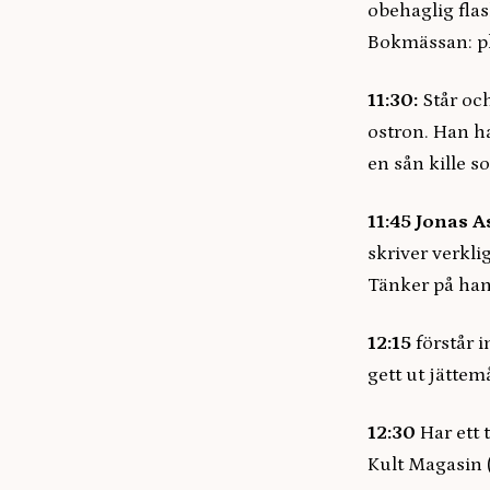
obehaglig flas
Bokmässan: pl
11:30:
Står oc
ostron. Han ha
en sån kille s
11:45
Jonas 
skriver verkli
Tänker på han
12:15
förstår 
gett ut jätte
12:30
Har ett 
Kult Magasin (