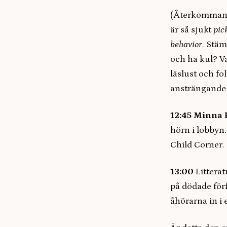
(Återkommande
är så sjukt
pic
behavior
. Stäm
och ha kul? Va
läslust och fo
ansträngande a
12:45
Minna 
hörn i lobbyn.
Child Corner.
13:00
Litterat
på dödade förf
åhörarna in i