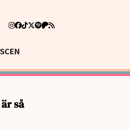
SCEN
är så