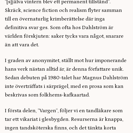
”[s]jälva vintern blev ett permanent tillstånd”.
Skräck, science fiction och realism flyter samman
till en övernaturlig krimberättelse där inga
definitiva svar ges. Som ofta hos Dahlström är
världen förskjuten: saker tycks vara något, snarare
än att vara det.
I graden av anonymitet, ställt mot hur imponerande
hans verk nästan alltid är, är denna författare unik.
Sedan debuten på 1980-talet har Magnus Dahlström
inte överträffats i särprägel, med en prosa som kan
beskrivas som folkhems-kafkaartad.
I första delen, ”Vargen”, följer vi en tandläkare som
tar ett vikariat i glesbygden. Resurserna är knappa,
ingen tandsköterska finns, och det tänkta korta