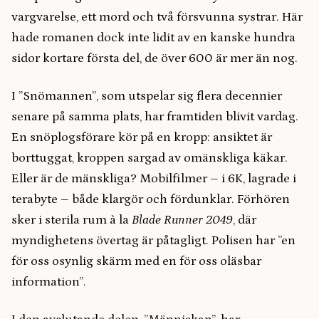
vargvarelse, ett mord och två försvunna systrar. Här
hade romanen dock inte lidit av en kanske hundra
sidor kortare första del, de över 600 är mer än nog.
I ”Snömannen”, som utspelar sig flera decennier
senare på samma plats, har framtiden blivit vardag.
En snöplogsförare kör på en kropp: ansiktet är
borttuggat, kroppen sargad av omänskliga käkar.
Eller är de mänskliga? Mobilfilmer – i 6K, lagrade i
terabyte – både klargör och fördunklar. Förhören
sker i sterila rum à la
Blade Runner 2049
, där
myndighetens övertag är påtagligt. Polisen har ”en
för oss osynlig skärm med en för oss oläsbar
information”.