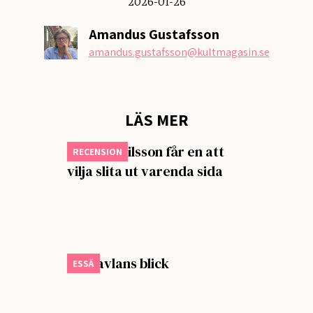
2026-01-26
Amandus Gustafsson
amandus.gustafsson
@kultmagasin.se
LÄS MER
Isabella Nilsson får en att
RECENSION
vilja slita ut varenda sida
Om tavlans blick
ESSÄ