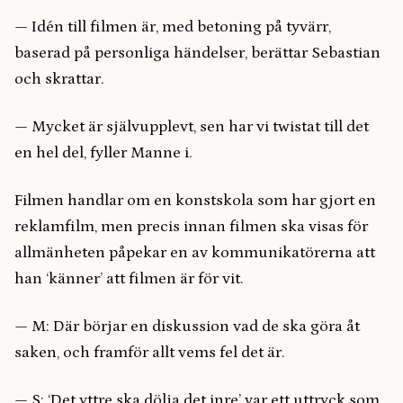
— Idén till filmen är, med betoning på tyvärr,
baserad på personliga händelser, berättar Sebastian
och skrattar.
— Mycket är självupplevt, sen har vi twistat till det
en hel del, fyller Manne i.
Filmen handlar om en konstskola som har gjort en
reklamfilm, men precis innan filmen ska visas för
allmänheten påpekar en av kommunikatörerna att
han ‘känner’ att filmen är för vit.
— M: Där börjar en diskussion vad de ska göra åt
saken, och framför allt vems fel det är.
— S: ‘Det yttre ska dölja det inre’ var ett uttryck som