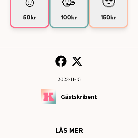
☺️
🥳
🥹
50kr
100kr
150kr
2023-11-15
Gästskribent
LÄS MER