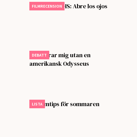
Månadens VHS: Abre los ojos
FILMRECENSION
Jag klarar mig utan en
DEBATT
amerikansk Odysseus
Sju filmtips för sommaren
LISTA