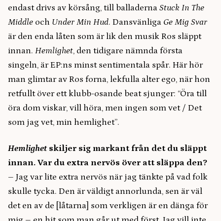
endast drivs av körsång, till balladerna
Stuck In The
Middle
och
Under Min Hud
. Dansvänliga
Ge Mig Svar
är den enda låten som är lik den musik Ros släppt
innan.
Hemlighet
, den tidigare nämnda första
singeln, är EP:ns minst sentimentala spår. Här hör
man glimtar av Ros forna, lekfulla alter ego, när hon
retfullt över ett klubb-osande beat sjunger: “Öra till
öra dom viskar, vill höra, men ingen som vet / Det
som jag vet, min hemlighet”.
Hemlighet
skiljer sig markant från det du släppt
innan. Var du extra nervös över att släppa den?
– Jag var lite extra nervös när jag tänkte på vad folk
skulle tycka. Den är väldigt annorlunda, sen är väl
det en av de [låtarna] som verkligen är en dänga för
mig – en hit som man går ut med först. Jag vill inte