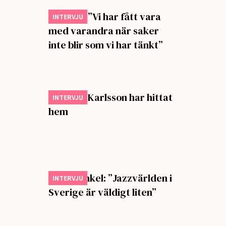
Primula: ”Vi har fått vara
INTERVJU
med varandra när saker
inte blir som vi har tänkt”
Johan T. Karlsson har hittat
INTERVJU
hem
Ebba Dankel: ”Jazzvärlden i
INTERVJU
Sverige är väldigt liten”