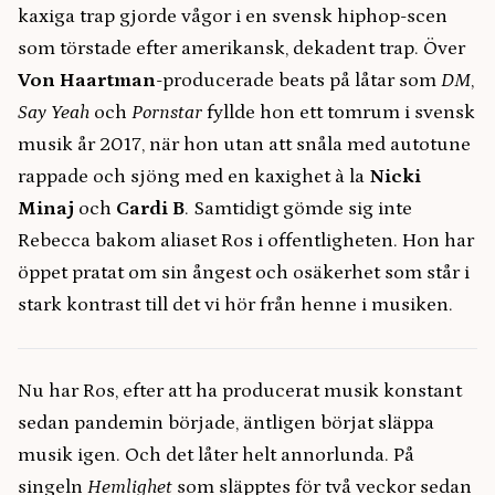
kaxiga trap gjorde vågor i en svensk hiphop-scen
som törstade efter amerikansk, dekadent trap. Över
Von Haartman
-producerade beats på låtar som
DM
,
Say Yeah
och
Pornstar
fyllde hon ett tomrum i svensk
musik år 2017, när hon utan att snåla med autotune
rappade och sjöng med en kaxighet à la
Nicki
Minaj
och
Cardi B
. Samtidigt gömde sig inte
Rebecca bakom aliaset Ros i offentligheten. Hon har
öppet pratat om sin ångest och osäkerhet som står i
stark kontrast till det vi hör från henne i musiken.
Nu har Ros, efter att ha producerat musik konstant
sedan pandemin började, äntligen börjat släppa
musik igen. Och det låter helt annorlunda. På
singeln
Hemlighet
som släpptes för två veckor sedan