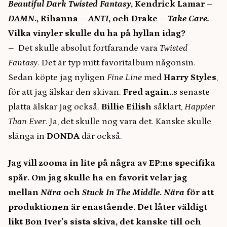
Beautiful Dark Twisted Fantasy
, Kendrick Lamar
–
DAMN
., Rihanna
–
ANTI
, och Drake
–
Take Care.
Vilka vinyler skulle du ha på hyllan idag?
– Det skulle absolut fortfarande vara
Twisted
Fantasy
. Det är typ mitt favoritalbum någonsin.
Sedan köpte jag nyligen
Fine Line
med
Harry Styles
,
för att jag älskar den skivan.
Fred again..
s senaste
platta älskar jag också.
Billie Eilish
såklart,
Happier
Than Ever
. Ja, det skulle nog vara det. Kanske skulle
slänga in
DONDA
där också.
Jag vill zooma in lite på några av EP:ns specifika
spår. Om jag skulle ha en favorit velar jag
mellan
Nära
och
Stuck In The Middle
.
Nära
för att
produktionen är enastående. Det låter väldigt
likt Bon Iver’s sista skiva, det kanske till och