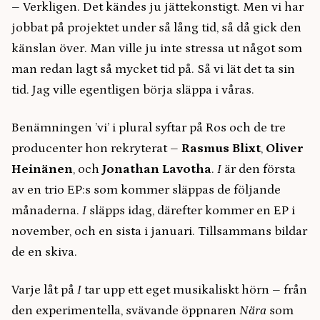
– Verkligen. Det kändes ju jättekonstigt. Men vi har
jobbat på projektet under så lång tid, så då gick den
känslan över. Man ville ju inte stressa ut något som
man redan lagt så mycket tid på. Så vi lät det ta sin
tid. Jag ville egentligen börja släppa i våras.
Benämningen ’vi’ i plural syftar på Ros och de tre
producenter hon rekryterat –
Rasmus Blixt
,
Oliver
Heinänen
, och
Jonathan Lavotha
.
I
är den första
av en trio EP:s som kommer släppas de följande
månaderna.
I
släpps idag, därefter kommer en EP i
november, och en sista i januari. Tillsammans bildar
de en skiva.
Varje låt på
I
tar upp ett eget musikaliskt hörn – från
den experimentella, svävande öppnaren
Nära
som