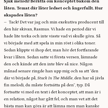
Sjuk melodi! Berätta om konceptet bakom den
låten. Temat där låter ledset och ångerfullt. Hur
skapades låten?
– Tack! Det var jag och min exekutiva producent till
den här skivan, Rasmus. Vi hade en period där vi
hade lite torka och inte visste vad vi skulle göra. Så
vi började med att spela in min röst i olika toner.
Sedan klippte vi ihop det, man hör det fortfarande
kvar i låten. Sedan satte vi första versen, lämnade
den och kände att den inte blev så nice. Någon
månad senare ringde han upp mig och sa att ”den
där vi började på,
Stuck In The Middle
, den har så jävla
fin melodi, du måste fortsätta på den”, typ. Då
fortsatte vi med en text i det konceptet, att man är i
en relation, något har gått fel, och man vet att det
bästa man kan göra är att lämna men man kanske