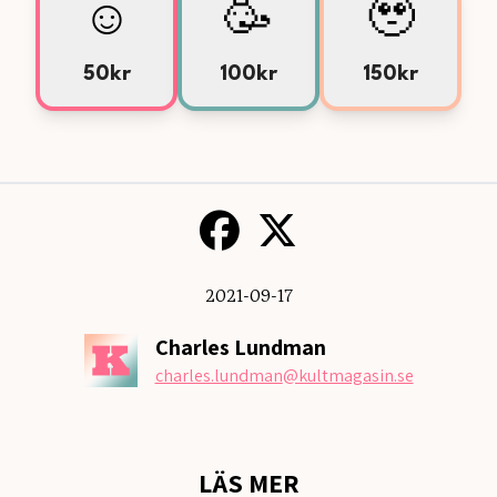
☺️
🥳
🥹
50kr
100kr
150kr
2021-09-17
Charles Lundman
charles.lundman
@kultmagasin.se
LÄS MER