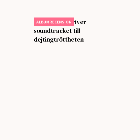
Steve Lacy skriver
ALBUMRECENSION
soundtracket till
dejtingtröttheten