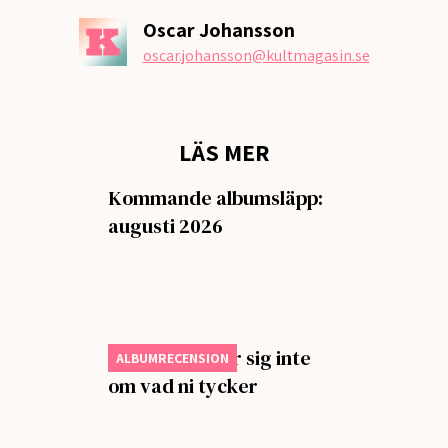
Oscar Johansson
oscar.johansson
@kultmagasin.se
LÄS MER
Kommande albumsläpp:
augusti 2026
Charli xcx bryr sig inte
ALBUMRECENSION
om vad ni tycker