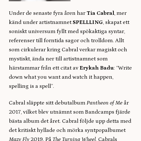
Under de senaste fyra åren har
Tia Cabral
, mer
känd under artistnamnet
SPELLLING
, skapat ett
soniskt universum fyllt med spökaktiga syntar,
referenser till forntida sagor och trolldom. Allt
som cirkulerar kring Cabral verkar magiskt och
mystiskt, ända ner till artistnamnet som
härstammar från ett citat av
Erykah Badu
: “Write
down what you want and watch it happen,
spelling is a spell”.
Cabral släppte sitt debutalbum
Pantheon of Me
år
2017, vilket blev utnämnt som Bandcamps fjärde
bästa album det året. Cabral följde upp detta med
det kritiskt hyllade och mörka syntpopalbumet
Mazy Fly
2019. På
The Turning Wheel
, Cabrals