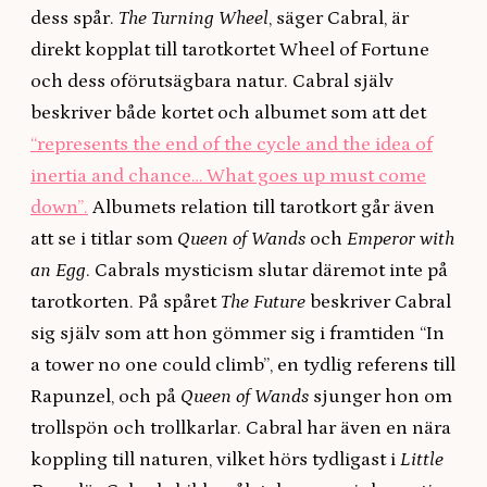
dess spår.
The Turning Wheel
, säger Cabral, är
direkt kopplat till tarotkortet Wheel of Fortune
och dess oförutsägbara natur. Cabral själv
beskriver både kortet och albumet som att det
“represents the end of the cycle and the idea of
inertia and chance… What goes up must come
down”.
Albumets relation till tarotkort går även
att se i titlar som
Queen of Wands
och
Emperor with
an Egg
. Cabrals mysticism slutar däremot inte på
tarotkorten. På spåret
The Future
beskriver Cabral
sig själv som att hon gömmer sig i framtiden “In
a tower no one could climb”, en tydlig referens till
Rapunzel, och på
Queen of Wands
sjunger hon om
trollspön och trollkarlar. Cabral har även en nära
koppling till naturen, vilket hörs tydligast i
Little