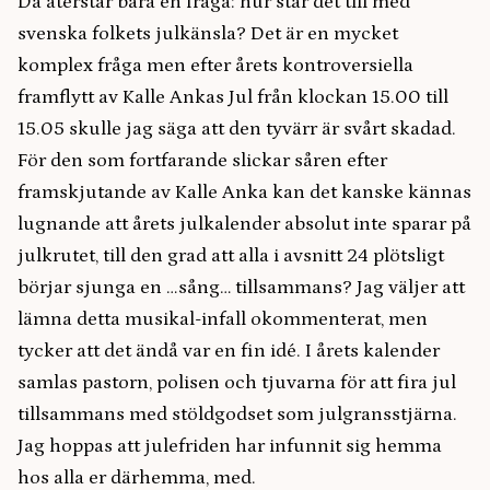
Då återstår bara en fråga: hur står det till med
svenska folkets julkänsla? Det är en mycket
komplex fråga men efter årets kontroversiella
framflytt av Kalle Ankas Jul från klockan 15.00 till
15.05 skulle jag säga att den tyvärr är svårt skadad.
För den som fortfarande slickar såren efter
framskjutande av Kalle Anka kan det kanske kännas
lugnande att årets julkalender absolut inte sparar på
julkrutet, till den grad att alla i avsnitt 24 plötsligt
börjar sjunga en …sång… tillsammans? Jag väljer att
lämna detta musikal-infall okommenterat, men
tycker att det ändå var en fin idé. I årets kalender
samlas pastorn, polisen och tjuvarna för att fira jul
tillsammans med stöldgodset som julgransstjärna.
Jag hoppas att julefriden har infunnit sig hemma
hos alla er därhemma, med.