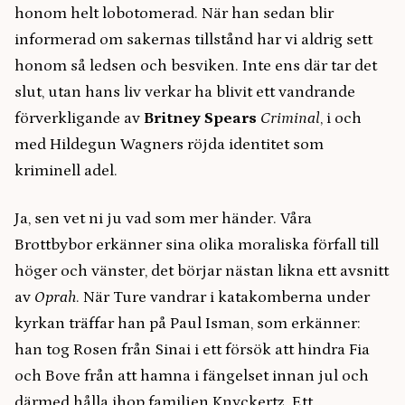
honom helt lobotomerad. När han sedan blir
informerad om sakernas tillstånd har vi aldrig sett
honom så ledsen och besviken. Inte ens där tar det
slut, utan hans liv verkar ha blivit ett vandrande
förverkligande av
Britney Spears
Criminal
, i och
med Hildegun Wagners röjda identitet som
kriminell adel.
Ja, sen vet ni ju vad som mer händer. Våra
Brottbybor erkänner sina olika moraliska förfall till
höger och vänster, det börjar nästan likna ett avsnitt
av
Oprah
. När Ture vandrar i katakomberna under
kyrkan träffar han på Paul Isman, som erkänner:
han tog Rosen från Sinai i ett försök att hindra Fia
och Bove från att hamna i fängelset innan jul och
därmed hålla ihop familjen Knyckertz. Ett