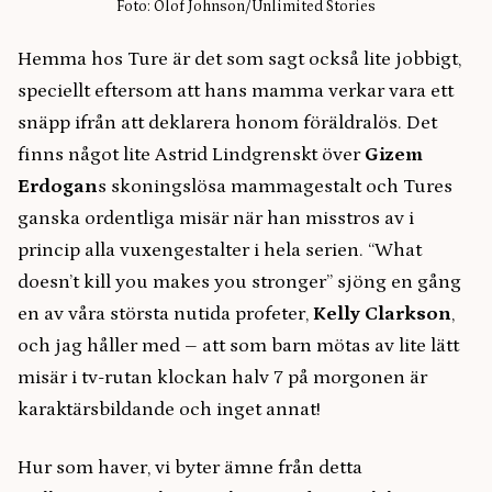
Foto: Olof Johnson/Unlimited Stories
Hemma hos Ture är det som sagt också lite jobbigt,
speciellt eftersom att hans mamma verkar vara ett
snäpp ifrån att deklarera honom föräldralös. Det
finns något lite Astrid Lindgrenskt över
Gizem
Erdogan
s skoningslösa mammagestalt och Tures
ganska ordentliga misär när han misstros av i
princip alla vuxengestalter i hela serien. “What
doesn’t kill you makes you stronger” sjöng en gång
en av våra största nutida profeter,
Kelly Clarkson
,
och jag håller med – att som barn mötas av lite lätt
misär i tv-rutan klockan halv 7 på morgonen är
karaktärsbildande och inget annat!
Hur som haver, vi byter ämne från detta