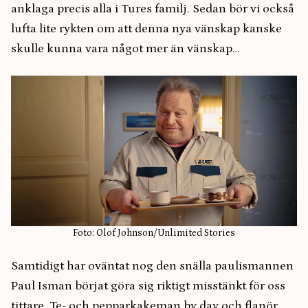
anklaga precis alla i Tures familj. Sedan bör vi också
lufta lite rykten om att denna nya vänskap kanske
skulle kunna vara något mer än vänskap…
Foto: Olof Johnson/Unlimited Stories
Samtidigt har oväntat nog den snälla paulismannen
Paul Isman börjat göra sig riktigt misstänkt för oss
tittare. Te- och pepparkakeman by day och flanör