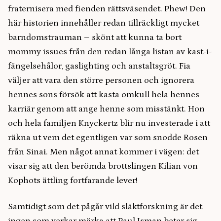
fraternisera med fienden rättsväsendet. Phew! Den
här historien innehåller redan tillräckligt mycket
barndomstrauman – skönt att kunna ta bort
mommy issues från den redan långa listan av kast-i-
fängelsehålor, gaslighting och anstaltsgröt. Fia
väljer att vara den större personen och ignorera
hennes sons försök att kasta omkull hela hennes
karriär genom att ange henne som misstänkt. Hon
och hela familjen Knyckertz blir nu investerade i att
räkna ut vem det egentligen var som snodde Rosen
från Sinai. Men något annat kommer i vägen: det
visar sig att den berömda brottslingen Kilian von
Kophots ättling fortfarande lever!
Samtidigt som det pågår vild släktforskning är det
ingen som verkar märka att Paul Isman beter sig