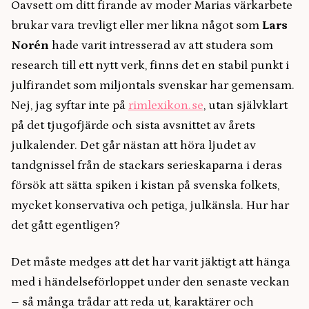
Oavsett om ditt firande av moder Marias värkarbete
brukar vara trevligt eller mer likna något som
Lars
Norén
hade varit intresserad av att studera som
research till ett nytt verk, finns det en stabil punkt i
julfirandet som miljontals svenskar har gemensam.
Nej, jag syftar inte på
rimlexikon.se
, utan självklart
på det tjugofjärde och sista avsnittet av årets
julkalender. Det går nästan att höra ljudet av
tandgnissel från de stackars serieskaparna i deras
försök att sätta spiken i kistan på svenska folkets,
mycket konservativa och petiga, julkänsla. Hur har
det gått egentligen?
Det måste medges att det har varit jäktigt att hänga
med i händelseförloppet under den senaste veckan
– så många trådar att reda ut, karaktärer och