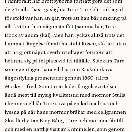
Framförallt har Brottbyborna fortsatt göra det som
de gör allra bäst: gaslighta Ture. Ture blir anklagad
för stöld var han än går, trots att han bär omkring på
alla kvitton han någonsin fått (samma här, Ture.
Dock av andra skäl). Men han lyckas alltså trots det
hamna i fängelse för att ha stulit Rosen, såklart utan
att ha gjort något överhuvudtaget förutom att
befinna sig på fel plats vid fel tillfälle. Stackars Ture
som egentligen bara vill läsa om Raskolnikovs
ångestfyllda promenader genom 1860-talets
Moskva i fred. Som tur är leder fängelsevistelsen
ändå mest till mysig kvalitetstid med mormor Stulia:
i hennes cell får Ture sova på en kal madrass och
lyssna på när hans mormor bråkar med cellgrannen
Skvallerbyttan Bing Bång. Ture och mormor får till
och med en nattlig visit av Kriminellen, som genom