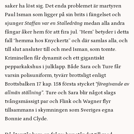
saker ha löst sig. Det enda problemet är martyren
Paul Isman som ligger på sin brits i fängelset och
sjunger
Staffan var en Stalledräng
medan alla andra
fångar åker hem för att fira jul. “Hem” betyder i detta
fall “hemma hos Knyckertz” och där samlas alla, och
till slut ansluter till och med Isman, som tomte.
Kriminellen får dynamit och ett gigantiskt
pepparkakshus i julklapp. Både Sara och Ture får
varsin polisuniform, tyvärr brottsligt enligt
Brottsbalken 17 kap. 15§ första stycket
“föregivande av
allmän ställning”
. Ture och Sara blir något slags
tvångsmässigt par och Flink och Wagner flyr
tillsammans i skymningen som Sveriges egna
Bonnie and Clyde.