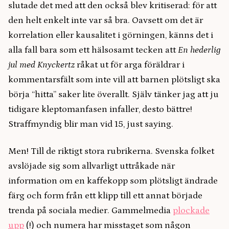
slutade det med att den också blev kritiserad: för att
den helt enkelt inte var så bra. Oavsett om det är
korrelation eller kausalitet i görningen, känns det i
alla fall bara som ett hälsosamt tecken att
En hederlig
jul med Knyckertz
råkat ut för arga föräldrar i
kommentarsfält som inte vill att barnen plötsligt ska
börja “hitta” saker lite överallt. Själv tänker jag att ju
tidigare kleptomanfasen infaller, desto bättre!
Straffmyndig blir man vid 15, just saying.
Men! Till de riktigt stora rubrikerna. Svenska folket
avslöjade sig som allvarligt uttråkade när
information om en kaffekopp som plötsligt ändrade
färg och form från ett klipp till ett annat började
trenda på sociala medier. Gammelmedia
plockade
upp
(!) och numera har misstaget som någon