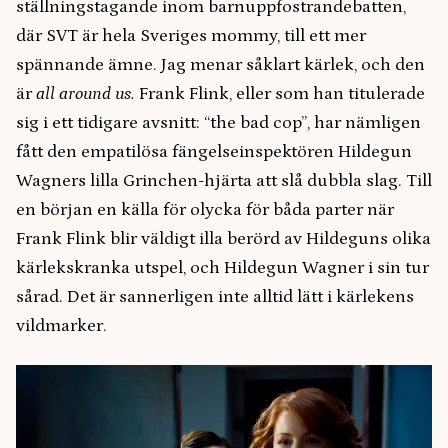
ställningstagande inom barnuppfostrandebatten,
där SVT är hela Sveriges mommy, till ett mer
spännande ämne. Jag menar såklart kärlek, och den
är
all around us.
Frank Flink, eller som han titulerade
sig i ett tidigare avsnitt: “the bad cop”, har nämligen
fått den empatilösa fängelseinspektören Hildegun
Wagners lilla Grinchen-hjärta att slå dubbla slag. Till
en början en källa för olycka för båda parter när
Frank Flink blir väldigt illa berörd av Hildeguns olika
kärlekskranka utspel, och Hildegun Wagner i sin tur
sårad. Det är sannerligen inte alltid lätt i kärlekens
vildmarker.