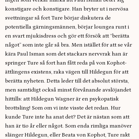
konstigare och konstigare. Han bryter ut i nervösa
svettningar så fort Ture börjar diskutera de
potentiella gärningsmännen, börjar loungea runt i
en svart mjukisdress och gör ett försök att “berätta
något” som inte går så bra. Men istället för att se vår
kära Paul Isman som det stackars nervvrak han är
springer Ture så fort han fått reda på von Kophot-
ättlingens existens, raka vägen till Hildegun för att
berätta nyheten. Detta leder till det absolut största,
men samtidigt också minst förvånande avslöjandet
hittills: att Hildegun Wagner är en psykopatisk
brottsling! Som om vi inte visste det redan. Hur
kunde Ture inte ha anat det? Det är nästan som att
han är tio år eller något. Som enda rimliga manöver
slänger Hildegun, eller Beata von Kophot, Ture rakt