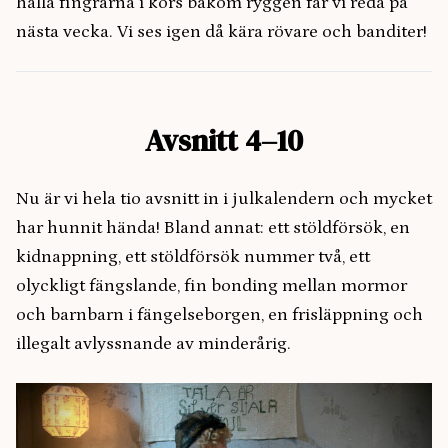
hålla fingrarna i kors bakom ryggen får vi reda på
nästa vecka. Vi ses igen då kära rövare och banditer!
Avsnitt 4–10
Nu är vi hela tio avsnitt in i julkalendern och mycket
har hunnit hända! Bland annat: ett stöldförsök, en
kidnappning, ett stöldförsök nummer två, ett
olyckligt fängslande, fin bonding mellan mormor
och barnbarn i fängelseborgen, en frisläppning och
illegalt avlyssnande av minderårig.