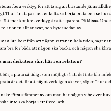
teras flera verktyg för att ta sig an bristande jämställdhe
igt Thor, är att par helt enkelt ska börja prata och se hur 
m. Ett mer konkret verktyg är att separera. På låtsas. Under
i relationen allt ansvar, och byter sedan av.
n lite bort från att någon rättar en hela tiden, säger att
vara bra för båda att någon ska backa och någon ska kliva
a man diskutera sånt här i en relation?
t börja prata så tidigt som möjligt så att det inte blir infe
rata är det för att något verkligen skaver, säger Thor och
ske först stämmer av om man har någon vibe över huvu
ske inte ska börja i ett Excel-ark.