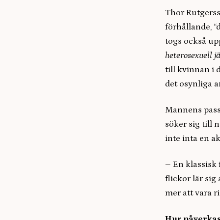
Thor Rutgersso
förhållande, “
togs också up
heterosexuell j
till kvinnan i
det osynliga a
Mannens passi
söker sig till
inte inta en akt
– En klassisk f
flickor lär sig
mer att vara r
Hur påverkas