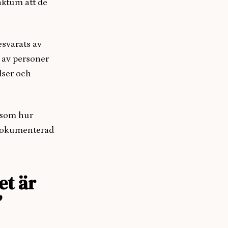
faktum att de
esvarats av
r av personer
lser och
 som hur
 dokumenterad
et är
”