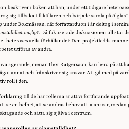
n beskriver i boken att han, under ett tidigare heterosex
drog sig tillbaka till källaren och började samla på ölglas
p under Bokmässan, där författarduon i år deltog i semin
ämställdhet möjlig?
. Då fokuserade diskussionen till stor 
 det heterosexuella förhållandet: Den projektledda manne
rbetet utföras av andra.
va agerande, menar Thor Rutgersson, kan bero på att ha
 något annat och frånskriver sig ansvar. Att gå med på va
iv roll i den.
örklaring till de här rollerna är att vi fortfarande uppfost
 att se en helhet, att se andras behov att ta ansvar, medan 
isktagande och sätta sig själva i centrum.
 mansrollen av ojämställdhet?