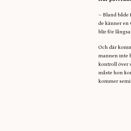
– Bland både 
de känner en vi
blir för långsa
Och där kommer
mannen inte bö
kontroll över 
måste hon kom
kommer semina