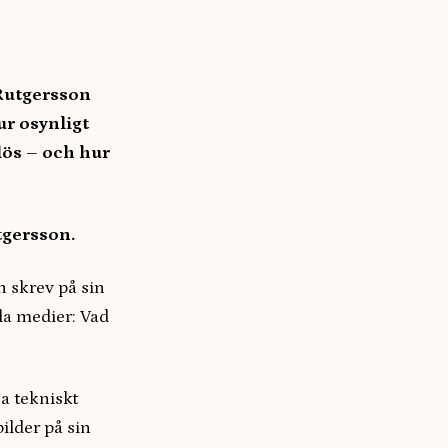
 Rutgersson
r osynligt
lös – och hur
tgersson.
 skrev på sin
ala medier: Vad
sa tekniskt
bilder på sin