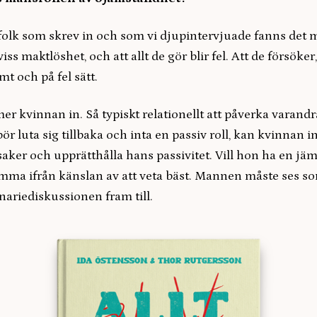
folk som skrev in och som vi djupintervjuade fanns det 
ss maktlöshet, och att allt de gör blir fel. Att de försöker
mt och på fel sätt.
 kvinnan in. Så typiskt relationellt att påverka varandr
r luta sig tillbaka och inta en passiv roll, kan kvinnan in
saker och upprätthålla hans passivitet. Vill hon ha en jäm
ma ifrån känslan av att veta bäst. Mannen måste ses som
riediskussionen fram till.