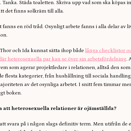
. Tanka. Städa toaletten. Skriva upp vad som ska köpas in
att det finns solkräm till alla.
t fanns en röd tråd. Osynligt arbete fanns i alla delar av li
son.
 Thor och Ida kunnat sätta ihop både
långa checklistor o
är heterosexuella par kan se över sin arbetsfördelning
. 
em som agerar projektledare i relationen, alltså den som 
de flesta kategorier, från hushållning till sociala handling
ajoriteten av det osynliga arbetet. I snitt fem timmar m
igt boken.
 att heterosexuella relationer är ojämställda?
 att svara på i någon slags definitiv term. Men utifrån de