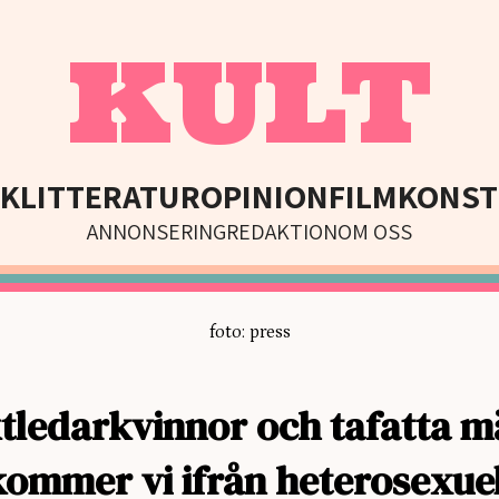
KULT
IK
LITTERATUR
OPINION
FILM
KONST
ANNONSERING
REDAKTION
OM OSS
foto: press
tledarkvinnor och tafatta m
kommer vi ifrån heterosexuel