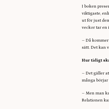
I boken presen
viktigaste, enl
ut för just de
veckor tar en 
– Då kommer ma
sätt. Det kan 
Hur tidigt sk
– Det gäller at
många börjar p
– Men man kan
Relationen kan