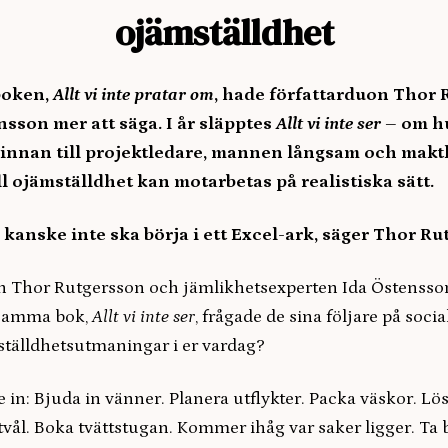
ojämställdhet
 boken,
Allt vi inte pratar om
, hade författarduon Thor
nsson mer att säga. I år släpptes
Allt vi inte ser
– om hu
vinnan till projektledare, mannen långsam och makt
l ojämställdhet kan motarbetas på realistiska sätt.
kanske inte ska börja i ett Excel-ark, säger Thor Ru
en Thor Rutgersson och jämlikhetsexperten Ida Östensson
samma bok,
Allt vi inte ser
, frågade de sina följare på soci
mställdhetsutmaningar i er vardag?
 in: Bjuda in vänner. Planera utflykter. Packa väskor. Lö
å tvål. Boka tvättstugan. Kommer ihåg var saker ligger. Ta 