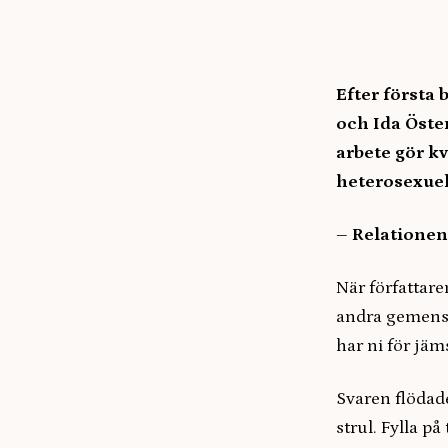
Efter första
och Ida Öste
arbete gör k
heterosexuel
– Relationen 
När författar
andra gemen
har ni för jä
Svaren flödade
strul. Fylla p