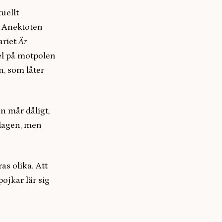
uellt
”. Anektoten
ariet
Är
del på motpolen
n, som låter
n mår dåligt,
rdagen, men
ras olika. Att
pojkar lär sig