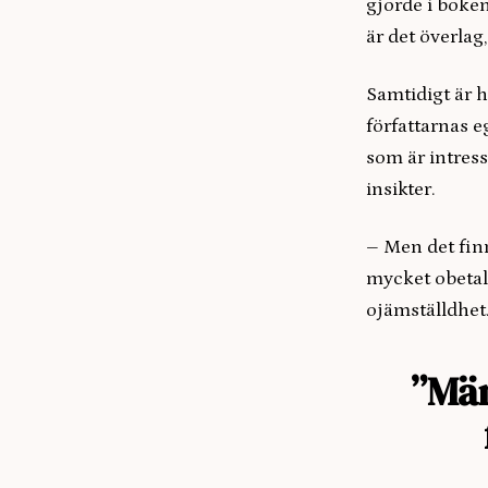
gjorde i boken
är det överlag
Samtidigt är h
författarnas e
som är intress
insikter.
– Men det fin
mycket obetal
ojämställdhet
”Män