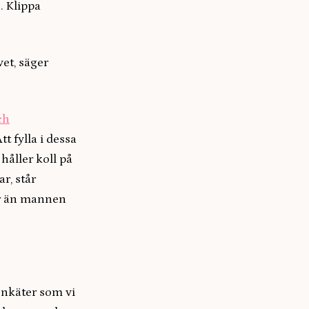
. Klippa
vet, säger
ch
Att fylla i dessa
håller koll på
ar, står
er än mannen
 enkäter som vi