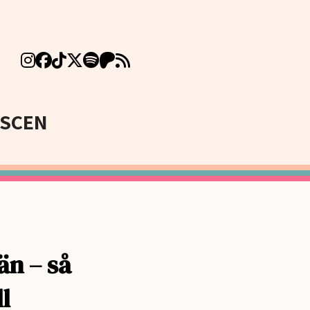
SCEN
än – så
l