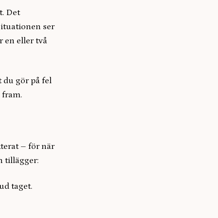
t. Det
situationen ser
 en eller två
 du gör på fel
 fram.
kterat – för när
 tillägger:
d taget.