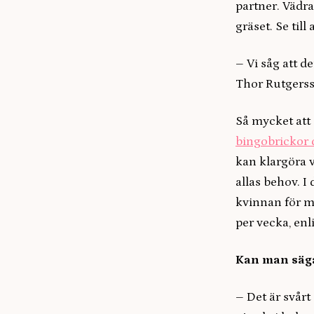
partner. Vädra
gräset. Se till 
– Vi såg att de
Thor Rutgers
Så mycket att
bingobrickor d
kan klargöra v
allas behov. I 
kvinnan för m
per vecka, enl
Kan man säga
– Det är svårt