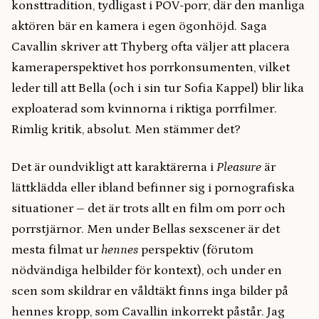
konsttradition, tydligast i POV-porr, där den manliga
aktören bär en kamera i egen ögonhöjd. Saga
Cavallin skriver att Thyberg ofta väljer att placera
kameraperspektivet hos porrkonsumenten, vilket
leder till att Bella (och i sin tur Sofia Kappel) blir lika
exploaterad som kvinnorna i riktiga porrfilmer.
Rimlig kritik, absolut. Men stämmer det?
Det är oundvikligt att karaktärerna i
Pleasure
är
lättklädda eller ibland befinner sig i pornografiska
situationer – det är trots allt en film om porr och
porrstjärnor. Men under Bellas sexscener är det
mesta filmat ur
hennes
perspektiv (förutom
nödvändiga helbilder för kontext), och under en
scen som skildrar en våldtäkt finns inga bilder på
hennes kropp, som Cavallin inkorrekt påstår. Jag