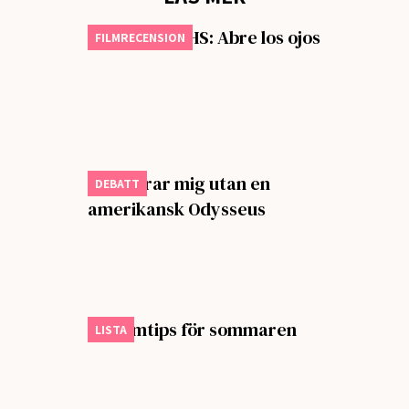
Månadens VHS: Abre los ojos
FILMRECENSION
Jag klarar mig utan en
DEBATT
amerikansk Odysseus
Sju filmtips för sommaren
LISTA