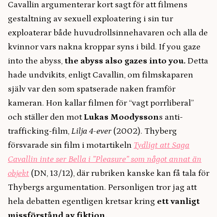
Cavallin argumenterar kort sagt för att filmens
gestaltning av sexuell exploatering i sin tur
exploaterar både huvudrollsinnehavaren och alla de
kvinnor vars nakna kroppar syns i bild. If you gaze
into the abyss,
the abyss also gazes into you.
Detta
hade undvikits, enligt Cavallin, om filmskaparen
själv var den som spatserade naken framför
kameran. Hon kallar filmen för “vagt porrliberal”
och ställer den mot
Lukas Moodysson
s anti-
trafficking-film,
Lilja 4-ever
(2002).
Thyberg
försvarade sin film i motartikeln
Tydligt att Saga
Cavallin inte ser Bella i ”Pleasure” som något annat än
objekt
(DN, 13/12), där rubriken kanske kan få tala för
Thybergs argumentation. Personligen tror jag att
hela debatten egentligen kretsar kring
ett vanligt
missförstånd av fiktion.