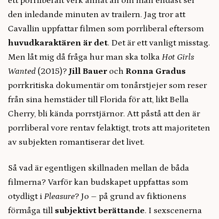
ett porrliberalt verk annat än om man endast ser
den inledande minuten av trailern. Jag tror att
Cavallin uppfattar filmen som porrliberal eftersom
huvudkaraktären är det
. Det är ett vanligt misstag.
Men låt mig då fråga hur man ska tolka
Hot Girls
Wanted
(2015)?
Jill Bauer
och
Ronna Gradus
porrkritiska dokumentär om tonårstjejer som reser
från sina hemstäder till Florida för att, likt Bella
Cherry, bli kända porrstjärnor. Att påstå att den är
porrliberal vore rentav felaktigt, trots att majoriteten
av subjekten romantiserar det livet.
Så vad är egentligen skillnaden mellan de båda
filmerna? Varför kan budskapet uppfattas som
otydligt i
Pleasure
? Jo – på grund av fiktionens
förmåga till
subjektivt berättande
. I sexscenerna