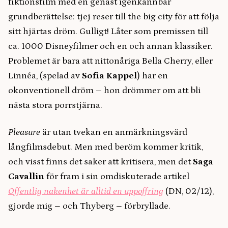
fiktionsfilm med en genast igenkännbar
grundberättelse: tjej reser till the big city för att följa
sitt hjärtas dröm. Gulligt! Låter som premissen till
ca. 1000 Disneyfilmer och en och annan klassiker.
Problemet är bara att nittonåriga Bella Cherry, eller
Linnéa, (spelad av
Sofia Kappel
) har en
okonventionell dröm – hon drömmer om att bli
nästa stora porrstjärna.
Pleasure
är utan tvekan en anmärkningsvärd
långfilmsdebut. Men med beröm kommer kritik,
och visst finns det saker att kritisera, men det
Saga
Cavallin
för fram i sin omdiskuterade artikel
Offentlig nakenhet är alltid en uppoffring
(DN, 02/12),
gjorde mig – och Thyberg – förbryllade.