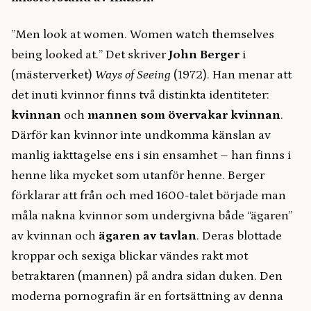
”Men look at women. Women watch themselves
being looked at.” Det skriver
John Berger
i
(mästerverket)
Ways of Seeing
(1972). Han menar att
det inuti kvinnor finns två distinkta identiteter:
kvinnan
och
mannen som övervakar kvinnan
.
Därför kan kvinnor inte undkomma känslan av
manlig iakttagelse ens i sin ensamhet – han finns i
henne lika mycket som utanför henne. Berger
förklarar att från och med 1600-talet började man
måla nakna kvinnor som undergivna både “ägaren”
av kvinnan och
ägaren av tavlan
. Deras blottade
kroppar och sexiga blickar vändes rakt mot
betraktaren (mannen) på andra sidan duken. Den
moderna pornografin är en fortsättning av denna