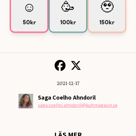
☺️
🥳
🥹
50kr
100kr
150kr
2021-12-17
Saga Coelho Ahndoril
saga.coelho.ahndoril
@kultmagasin.se
LÄS MER