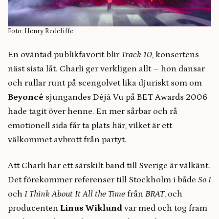
Foto: Henry Redcliffe
En oväntad publikfavorit blir
Track 10
, konsertens
näst sista låt. Charli ger verkligen allt – hon dansar
och rullar runt på scengolvet lika djuriskt som om
Beyoncé
sjungandes Déjà Vu på BET Awards 2006
hade tagit över henne. En mer sårbar och rå
emotionell sida får ta plats här, vilket är ett
välkommet avbrott från partyt.
Att Charli har ett särskilt band till Sverige är välkänt.
Det förekommer referenser till Stockholm i både
So I
och
I Think About It All the Time
från
BRAT
, och
producenten
Linus Wiklund
var med och tog fram