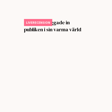
Big Thief vaggade in
LIVERECENSION
publiken i sin varma värld