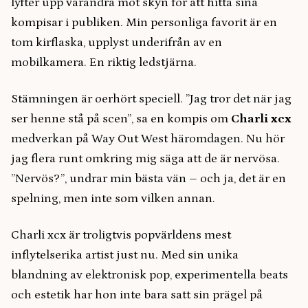
lyfter upp varandra mot skyn för att hitta sina
kompisar i publiken. Min personliga favorit är en
tom kirflaska, upplyst underifrån av en
mobilkamera. En riktig ledstjärna.
Stämningen är oerhört speciell. ”Jag tror det när jag
ser henne stå på scen”, sa en kompis om
Charli xcx
medverkan på Way Out West häromdagen. Nu hör
jag flera runt omkring mig säga att de är nervösa.
”Nervös?”, undrar min bästa vän – och ja, det är en
spelning, men inte som vilken annan.
Charli xcx är troligtvis popvärldens mest
inflytelserika artist just nu. Med sin unika
blandning av elektronisk pop, experimentella beats
och estetik har hon inte bara satt sin prägel på