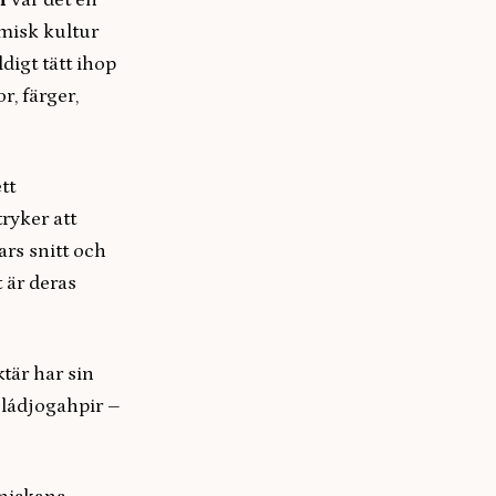
n
var det en
samisk kultur
ldigt tätt ihop
r, färger,
tt
ryker att
ars snitt och
 är deras
tär har sin
 ládjogahpir –