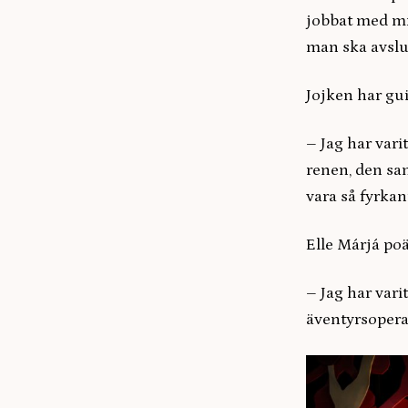
jobbat med min
man ska avslu
Jojken har gu
– Jag har vari
renen, den sam
vara så fyrkant
Elle Márjá poä
– Jag har varit
äventyrsopera