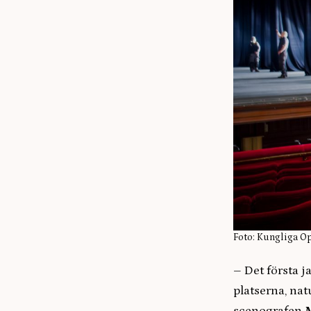
Foto: Kungliga O
– Det första j
platserna, na