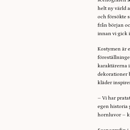
scenografen
helt ny värld a
och försökte sä
från början oc
innan vi gick i
Kostymen är et
föreställninge
karaktärerna i
dekorationer 
kläder inspire
– Vi har prata
egen historia
hornluvor – ka