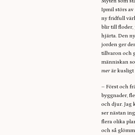
Myten som stå
Ipmil störs av
ny fridfull vä
blir till flode
hjärta. Den ny
jorden ger dem
tillvaron och 
människan som
mer
är kusligt
– Först och fr
byggnader, fle
och djur. Jag 
ser nästan ing
flera olika p
och så glömmer