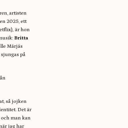
en, artisten
en 2025, ett
etflix)
,
är hon
musik:
Britta
lle Márjás
 sjungas på
rån
t, så jojken
entitet. Det är
r och man kan
 när jag har