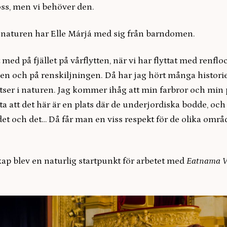
oss, men vi behöver den.
 naturen har Elle Márjá med sig från barndomen.
 med på fjället på vårflytten, när vi har flyttat med renflo
n och på renskiljningen. Då har jag hört många histori
atser i naturen. Jag kommer ihåg att min farbror och min
a att det här är en plats där de underjordiska bodde, och
 det och det… Då får man en viss respekt för de olika om
ap blev en naturlig startpunkt för arbetet med
Eatnama 