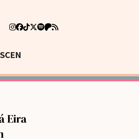
SCEN
á Eira
n