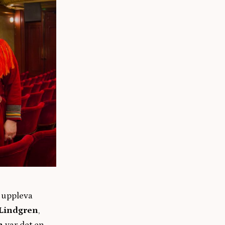
h uppleva
Lindgren
,