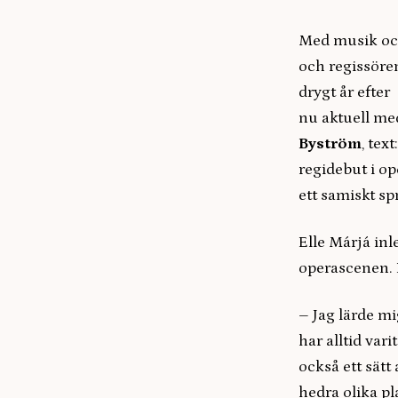
Med musik och
och regissör
drygt år efte
nu aktuell m
Byström
, text
regidebut i o
ett samiskt s
Elle Márjá inl
operascenen. 
– Jag lärde m
har alltid vari
också ett sät
hedra olika pla