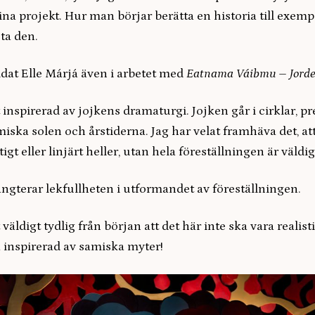
a projekt. Hur man börjar berätta en historia till exemp
ta den.
idat Elle Márjá även i arbetet med
Eatnama Váibmu – Jorde
t inspirerad av jojkens dramaturgi. Jojken går i cirklar, p
iska solen och årstiderna. Jag har velat framhäva det, att
igt eller linjärt heller, utan hela föreställningen är väldig
ngterar lekfullheten i utformandet av föreställningen.
 väldigt tydlig från början att det här inte ska vara realist
 inspirerad av samiska myter!