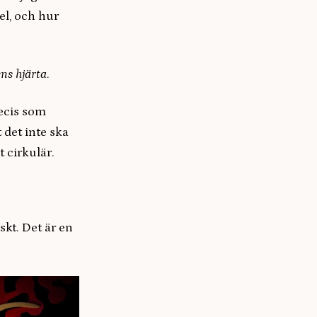
el, och hur
ns hjärta
.
recis som
 det inte ska
t cirkulär.
iskt. Det är en