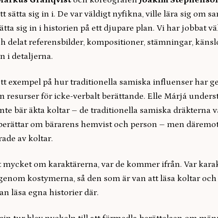
Markus Granqvist
och koreografen
Joakim Stephenso
tt sätta sig in i. De var väldigt nyfikna, ville lära sig om 
tta sig in i historien på ett djupare plan. Vi har jobbat vä
h delat referensbilder, kompositioner, stämningar, känslo
n i detaljerna.
t exempel på hur traditionella samiska influenser har ge
n resurser för icke-verbalt berättande. Elle Márjá underst
nte bär äkta koltar – de traditionella samiska dräkterna v
berättar om bärarens hemvist och person – men däremot
rade av koltar.
t mycket om karaktärerna, var de kommer ifrån. Var karak
 genom kostymerna, så den som är van att läsa koltar och
n läsa egna historier där.