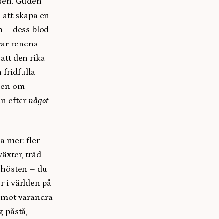
lsen. Guden
 att skapa en
en – dess blod
erar renens
att den rika
 fridfulla
lsen om
n efter
något
a mer: fler
äxter, träd
r hösten – du
r i världen på
r mot varandra
 påstå,