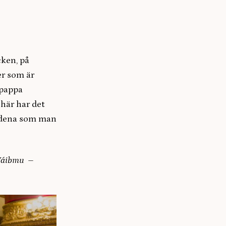
cken, på
er som är
 pappa
 här har det
rådena som man
Váibmu –