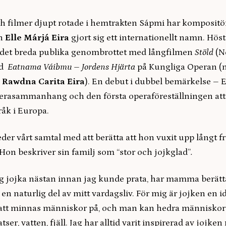
 filmer djupt rotade i hemtrakten Sápmi har kompositör
en
Elle Márjá Eira
gjort sig ett internationellt namn. Höst
r det breda publika genombrottet med långfilmen
Stöld
(N
ed
Eatnama Váibmu – Jordens Hjärta
på Kungliga Operan
(
:
Rawdna Carita Eira
).
En debut i dubbel bemärkelse – E
perasammanhang och den första operaföreställningen att
pråk i Europa.
eder vårt samtal med att berätta att hon vuxit upp långt f
Hon beskriver sin familj som “stor och jojkglad”
.
ig jojka nästan innan jag kunde prata, har mamma berätta
t en naturlig del av mitt vardagsliv. För mig är jojken en id
t att minnas människor på, och man kan hedra människo
tser, vatten, fjäll. Jag har alltid varit inspirerad av jojken