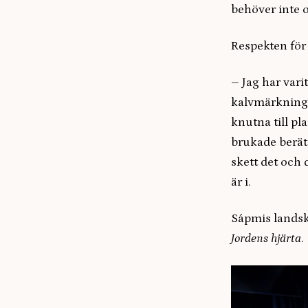
behöver inte 
Respekten för
– Jag har varit
kalvmärkninge
knutna till pl
brukade berätt
skett det och
är i.
Sápmis landsk
Jordens hjärta
.