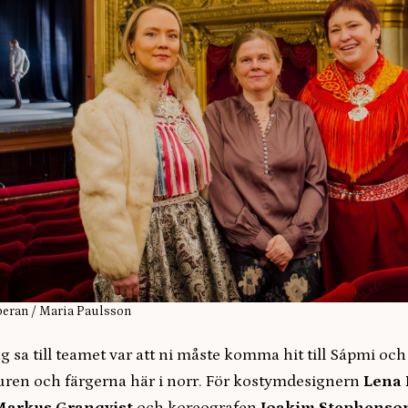
peran / Maria Paulsson
ag sa till teamet var att ni måste komma hit till Sápmi oc
turen och färgerna här i norr. För kostymdesignern
Lena 