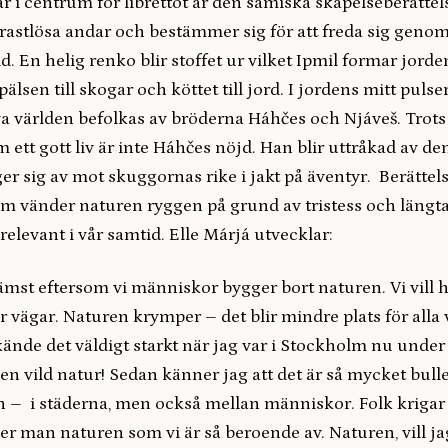
r i centrum för librettot är den samiska skapelseberätte
 rastlösa andar och bestämmer sig för att freda sig genom
rld. En helig renko blir stoffet ur vilket Ipmil formar jord
r, pälsen till skogar och köttet till jord. I jordens mitt puls
a världen befolkas av bröderna Háhčes och Njáveš. Trots 
 ett gott liv är inte Háhčes nöjd. Han blir uttråkad av den
ger sig av mot skuggornas rike i jakt på äventyr. Berätte
 vänder naturen ryggen på grund av tristess och längta
 relevant i vår samtid. Elle Márjá utvecklar:
ämst eftersom vi människor bygger bort naturen. Vi vill h
r vägar. Naturen krymper – det blir mindre plats för alla v
kände det väldigt starkt när jag var i Stockholm nu unde
en vild natur! Sedan känner jag att det är så mycket bulle
lan – i städerna, men också mellan människor. Folk kriga
 man naturen som vi är så beroende av. Naturen, vill jag