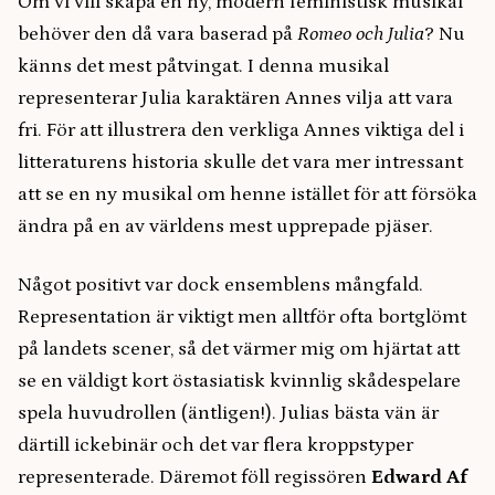
Om vi vill skapa en ny, modern feministisk musikal
behöver den då vara baserad på
Romeo och Julia
? Nu
känns det mest påtvingat. I denna musikal
representerar Julia karaktären Annes vilja att vara
fri. För att illustrera den verkliga Annes viktiga del i
litteraturens historia skulle det vara mer intressant
att se en ny musikal om henne istället för att försöka
ändra på en av världens mest upprepade pjäser.
Något positivt var dock ensemblens mångfald.
Representation är viktigt men alltför ofta bortglömt
på landets scener, så det värmer mig om hjärtat att
se en väldigt kort östasiatisk kvinnlig skådespelare
spela huvudrollen (äntligen!). Julias bästa vän är
därtill ickebinär och det var flera kroppstyper
representerade. Däremot föll regissören
Edward Af