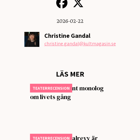
2026-02-22
Christine Gandal
christine.gandal
@kultmagasin.se
LÄS MER
All of it – Dansant monolog
TEATERRECENSION
om livets gång
Parkteaterns valrevy är
TEATERRECENSION