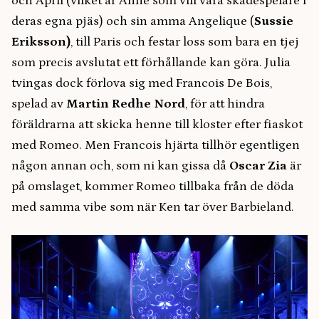
och April (vilket är Anne som vill vara skådespelare i
deras egna pjäs) och sin amma Angelique (
Sussie
Eriksson)
, till Paris och festar loss som bara en tjej
som precis avslutat ett förhållande kan göra. Julia
tvingas dock förlova sig med Francois De Bois,
spelad av
Martin Redhe Nord
, för att hindra
föräldrarna att skicka henne till kloster efter fiaskot
med Romeo. Men Francois hjärta tillhör egentligen
någon annan och, som ni kan gissa då
Oscar Zia
är
på omslaget, kommer Romeo tillbaka från de döda
med samma vibe som när Ken tar över Barbieland.