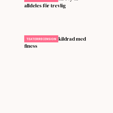
alldeles för trevlig
Mänsklig röra skildrad med
TEATERRECENSION
finess