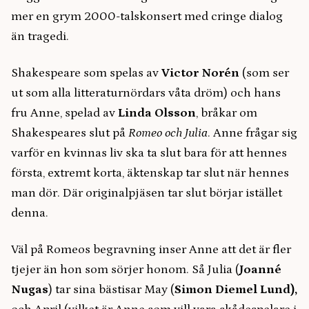
mer en grym 2000-talskonsert med cringe dialog
än tragedi.
Shakespeare som spelas av
Victor Norén
(som ser
ut som alla litteraturnördars våta dröm) och hans
fru Anne, spelad av
Linda Olsson
, bråkar om
Shakespeares slut på
Romeo och Julia
. Anne frågar sig
varför en kvinnas liv ska ta slut bara för att hennes
första, extremt korta, äktenskap tar slut när hennes
man dör. Där originalpjäsen tar slut börjar istället
denna.
Väl på Romeos begravning inser Anne att det är fler
tjejer än hon som sörjer honom. Så Julia (
Joanné
Nugas
) tar sina bästisar May (
Simon Diemel Lund),