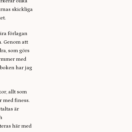
rkerar olika
rnas skickliga
et.
rära förlagan
n. Genom att
dra, som görs
ekymmer med
 boken har jag
or, allt som
r med finess.
altas är
h
tteras här med