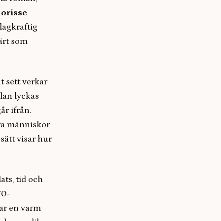
orisse
lagkraftig
ärt som
t sett verkar
llan lyckas
år ifrån.
dra människor
sätt visar hur
ats, tid och
70-
par en varm