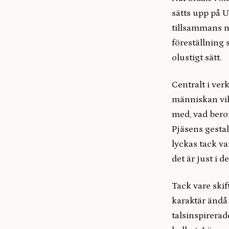
sätts upp på U
tillsammans m
föreställning 
olustigt sätt.
Centralt i verk
människan vilj
med, vad bero
Pjäsens gesta
lyckas tack va
det är just i
Tack vare skif
karaktär ändå 
talsinspirerad