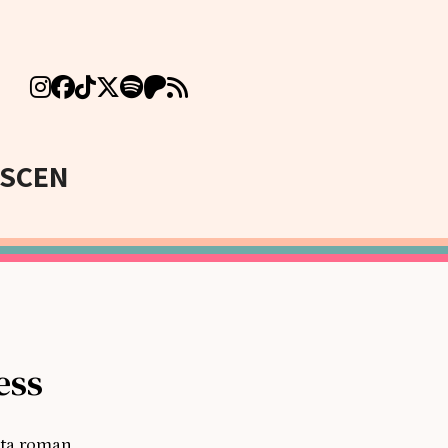
SCEN
ess
nta roman,