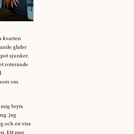
a kvarten
vande glider
mpot sjunker,
et roterande
l
r som om
 mig bryts
ng. Jag
ng och en viss
en. Ett mer