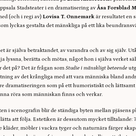
ppsala Stadsteater i en dramatisering av
Åsa Forsblad M
ed (och i regi av)
Lovisa T. Onnemark
är resultatet en s
som lyckas gestalta det mänskliga på ett lika beundransv
et är själva betraktandet, av varandra och av sig själv. Utå
a lyssna, berätta och mötas, något hon i själva verket sä
r det på? Det är frågan som
Studie i mänskligt beteende
utg
ltning av det krångliga med att vara människa bland an
re dramatiseringen som på ett humoristiskt och lättsamt 
 denna röra som människan finns och verkar.
ten i scenografin blir de ständiga byten mellan pjäsens pl
lätta att följa. Estetiken är dessutom mycket tilltalande: 
e kläder, möbler i vackra tyger och naturnära färger ska