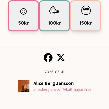
☺️
🥳
🥹
50kr
100kr
150kr
2026-05-31
Alice Berg Jansson
alice.bergjansson
@kultmagasin.se