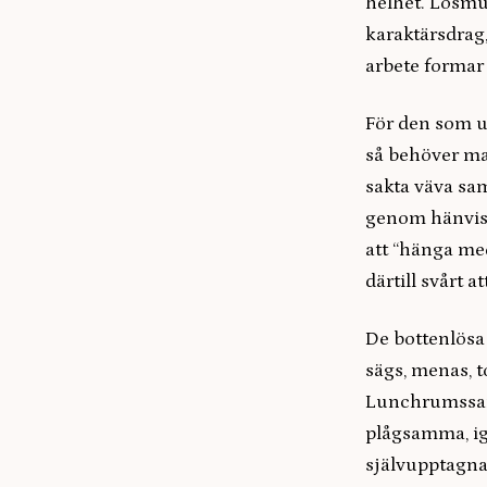
helhet. Lösmus
karaktärsdrag
arbete formar
För den som un
så behöver man
sakta väva sa
genom hänvisn
att “hänga med
därtill svårt a
De bottenlösa
sägs, menas, t
Lunchrumssamt
plågsamma, ig
självupptagna