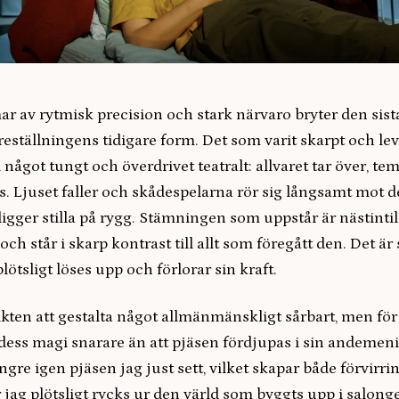
ar av rytmisk precision och stark närvaro bryter den sist
eställningens tidigare form. Det som varit skarpt och le
i något tungt och överdrivet teatralt: allvaret tar över, te
. Ljuset faller och skådespelarna rör sig långsamt mot d
e ligger stilla på rygg. Stämningen som uppstår är nästintil
h står i skarp kontrast till allt som föregått den. Det ä
lötsligt löses upp och förlorar sin kraft.
kten att gestalta något allmänmänskligt sårbart, men för
dess magi snarare än att pjäsen fördjupas i sin andemeni
ngre igen pjäsen jag just sett, vilket skapar både förvirri
 jag plötsligt rycks ur den värld som byggts upp i salong