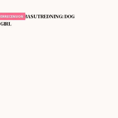
KOLOGISK BASUTREDNING: DOG
TERRECENSION
 GIRL