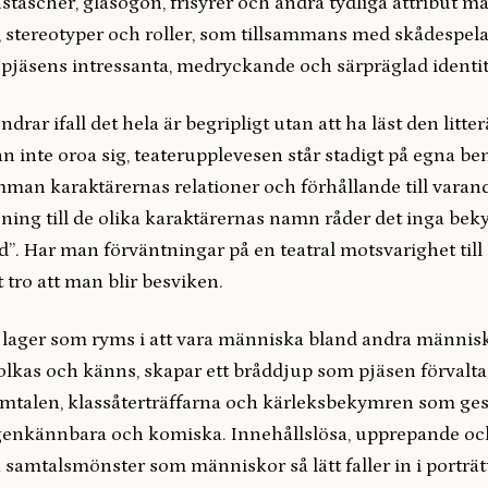
tascher, glasögon, frisyrer och andra tydliga attribut ma
, stereotyper och roller, som tillsammans med skådespela
 pjäsens intressanta, medryckande och särpräglad identit
drar ifall det hela är begripligt utan att ha läst den litte
 inte oroa sig, teaterupplevesen står stadigt på egna be
mman karaktärernas relationer och förhållande till varan
ing till de olika karaktärernas namn råder det inga b
”. Har man förväntningar på en teatral motsvarighet till
tt tro att man blir besviken.
 lager som ryms i att vara människa bland andra människ
olkas och känns, skapar ett bråddjup som pjäsen förvalta
alen, klassåterträffarna och kärleksbekymren som gest
enkännbara och komiska. Innehållslösa, upprepande oc
 samtalsmönster som människor så lätt faller in i porträ