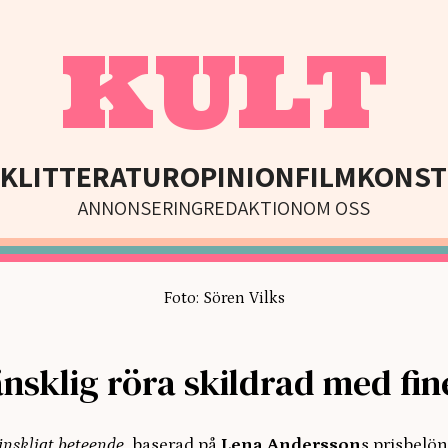
KULT
IK
LITTERATUR
OPINION
FILM
KONST
ANNONSERING
REDAKTION
OM OSS
Foto: Sören Vilks
nsklig röra skildrad med fin
änskligt beteende
,
baserad på
Lena Andersson
s prisbelö