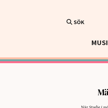
SÖK
MUS
Mä
När
Studie i m