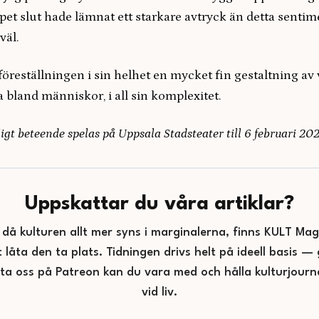
et slut hade lämnat ett starkare avtryck än detta sentim
väl.
 föreställningen i sin helhet en mycket fin gestaltning av 
 bland människor, i all sin komplexitet.
igt beteende spelas på Uppsala Stadsteater till 6 februari 20
Uppskattar du våra artiklar?
d då kulturen allt mer syns i marginalerna, finns KULT Maga
t låta den ta plats. Tidningen drivs helt på ideell basis 
tta oss på Patreon kan du vara med och hålla kulturjourna
vid liv.