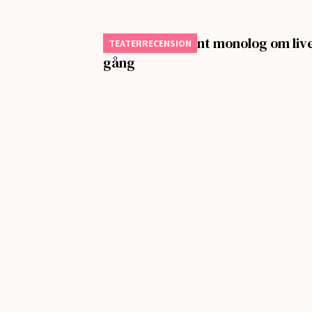
All of it – Dansant monolog om liv
TEATERRECENSION
gång