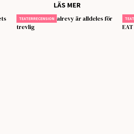
LÄS MER
ets
Parkteaterns valrevy är alldeles för
PSY
TEATERRECENSION
TEA
trevlig
EAT