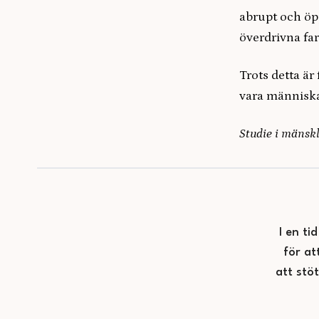
abrupt och öpp
överdrivna far
Trots detta är
vara människa
Studie i mänskl
I en ti
för at
att stö