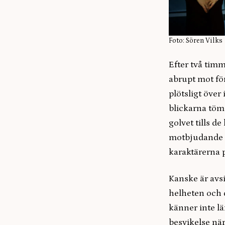
Foto: Sören Vilks
Efter två timm
abrupt mot för
plötsligt över 
blickarna töms
golvet tills d
motbjudande oc
karaktärerna p
Kanske är avsi
helheten och 
känner inte lä
besvikelse när