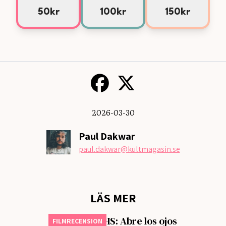
50kr
100kr
150kr
2026-03-30
Paul Dakwar
paul.dakwar
@kultmagasin.se
LÄS MER
Månadens VHS: Abre los ojos
FILMRECENSION