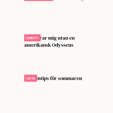
Jag klarar mig utan en
DEBATT
amerikansk Odysseus
Sju filmtips för sommaren
LISTA