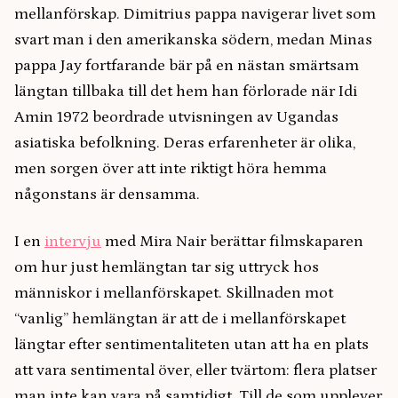
mellanförskap. Dimitrius pappa navigerar livet som
svart man i den amerikanska södern, medan Minas
pappa Jay fortfarande bär på en nästan smärtsam
längtan tillbaka till det hem han förlorade när Idi
Amin 1972 beordrade utvisningen av Ugandas
asiatiska befolkning. Deras erfarenheter är olika,
men sorgen över att inte riktigt höra hemma
någonstans är densamma.
I en
intervju
med Mira Nair berättar filmskaparen
om hur just hemlängtan tar sig uttryck hos
människor i mellanförskapet. Skillnaden mot
“vanlig” hemlängtan är att de i mellanförskapet
längtar efter sentimentaliteten utan att ha en plats
att vara sentimental över, eller tvärtom: flera platser
man inte kan vara på samtidigt. Till de som upplever