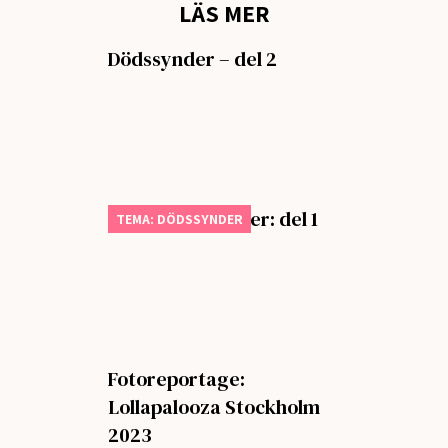
LÄS MER
Dödssynder – del 2
Tema dödssynder: del 1
TEMA: DÖDSSYNDER
Fotoreportage:
Lollapalooza Stockholm
2023