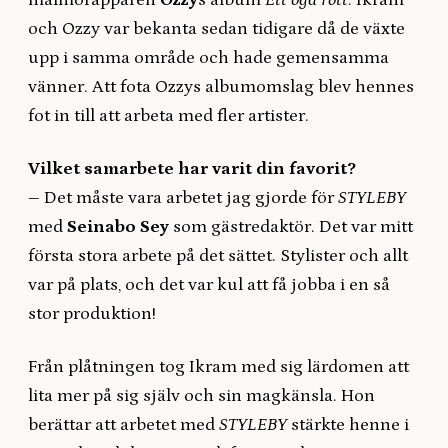
malmörapparen
Ozzy
s album
Ett öga rött
. Ikram
och Ozzy var bekanta sedan tidigare då de växte
upp i samma område och hade gemensamma
vänner. Att fota Ozzys albumomslag blev hennes
fot in till att arbeta med fler artister.
Vilket samarbete har varit din favorit?
–
Det måste vara arbetet jag gjorde för
STYLEBY
med
Seinabo Sey
som gästredaktör. Det var mitt
första stora arbete på det sättet. Stylister och allt
var på plats, och det var kul att få jobba i en så
stor produktion!
Från plåtningen tog Ikram med sig lärdomen att
lita mer på sig själv och sin magkänsla. Hon
berättar att arbetet med
STYLEBY
stärkte henne i