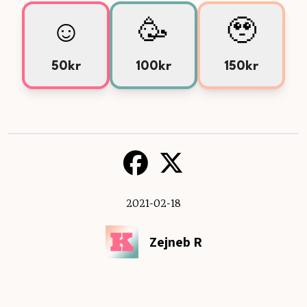
☺️
🥳
🥹
50kr
100kr
150kr
2021-02-18
Zejneb R