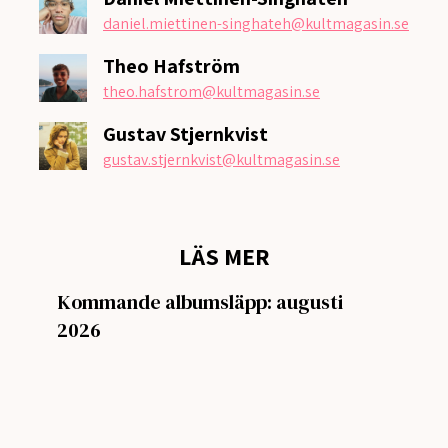
daniel.miettinen-singhateh
@kultmagasin.se
Theo Hafström
theo.hafstrom
@kultmagasin.se
Gustav Stjernkvist
gustav.stjernkvist
@kultmagasin.se
LÄS MER
Kommande albumsläpp: augusti
2026