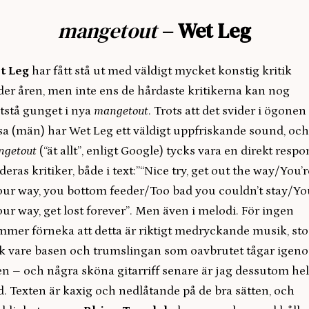
mangetout
– Wet Leg
t Leg
har fått stå ut med väldigt mycket konstig kritik
er åren, men inte ens de hårdaste kritikerna kan nog
stå gunget i nya
mangetout
. Trots att det svider i ögonen
sa (män) har Wet Leg ett väldigt uppfriskande sound, och
ngetout
(“ät allt”, enligt Google) tycks vara en direkt respo
l deras kritiker, både i text:”“Nice try, get out the way/You’r
our way, you bottom feeder/Too bad you couldn’t stay/Yo
our way, get lost forever”. Men även i melodi. För ingen
mer förneka att detta är riktigt medryckande musik, sto
k vare basen och trumslingan som oavbrutet tågar igen
en – och några sköna gitarriff senare är jag dessutom hel
d. Texten är kaxig och nedlåtande på de bra sätten, och