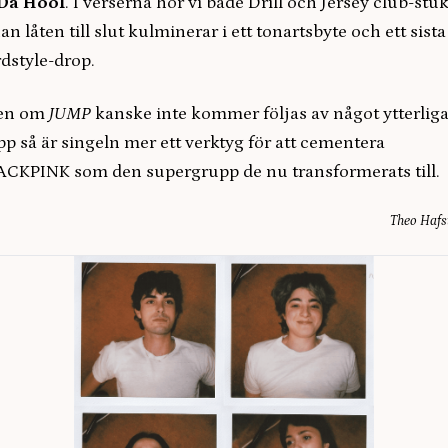
Da Hool
. I verserna hör vi både Drill och Jersey club-stu
an låten till slut kulminerar i ett tonartsbyte och ett sista
dstyle-drop.
en om
JUMP
kanske inte kommer följas av något ytterlig
pp så är singeln mer ett verktyg för att cementera
CKPINK som den supergrupp de nu transformerats till.
Theo Haf