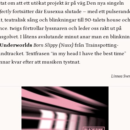
tat om att ett utökat projekt är på väg.Den nya singeln
fectly
fortsätter där Eusexua slutade – med ett pulserand
t, teatralisk sång och blinkningar till 90-talets house oc
nce. twigs förtrollar lyssnaren och leder oss rakt ut på
sgolvet. I låtens avslutande minut anar man en blinkni
Underworlds
Born Slippy (Nuxx)
från Trainspotting-
ndtracket. Textfrasen “in my head I have the best time”
nnar kvar efter att musiken tystnat.
Linnea Sve