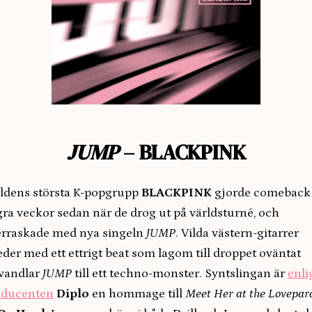
JUMP
– BLACKPINK
ldens största K-popgrupp
BLACKPINK
gjorde comeback 
ra veckor sedan när de drog ut på världsturné, och
erraskade med nya singeln
JUMP
. Vilda västern-gitarrer
eder med ett ettrigt beat som lagom till droppet oväntat
rvandlar
JUMP
till ett techno-monster. Syntslingan är
enli
oducenten
Diplo
en hommage till
Meet Her at the Lovepar