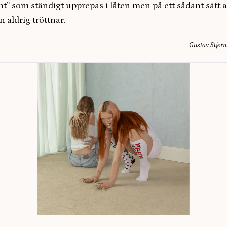
ht” som ständigt upprepas i låten men på ett sådant sätt a
 aldrig tröttnar.
Gustav Stjern