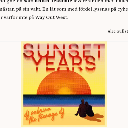
öddigheten som
Rhian Teasdale
levererar den med hålle
nästan på sin vakt. En låt som med fördel lyssnas på cyke
er varför inte på Way Out West.
Alec Gulls