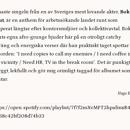
aste singeln från en av Sveriges mest lovande akter,
Bok
ut
, är en anthem för arbetssökande landet runt som
perat längtar efter kontorsmiljöer och kollektivavtal. Bo
ts egna afro-grunge bjuder här på en otroligt catchy
räng och energiska verser där han praktiskt taget spottar
 orden: “I need copies to call my enemies / I need coffee 
vicinity / Need HR, TV in the break room”. Det är punkigt
ggt, lekfullt och gör mig orimligt taggad för albumet so
tar.
Hugo K
tps://open.spotify.com/playlist/7f7f2mXvMFT2hpafmxR4
=68c42bf208d74b33