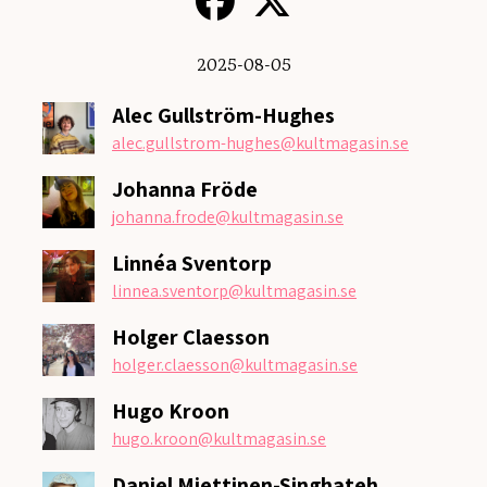
2025-08-05
Alec Gullström-Hughes
alec.gullstrom-hughes
@kultmagasin.se
Johanna Fröde
johanna.frode
@kultmagasin.se
Linnéa Sventorp
linnea.sventorp
@kultmagasin.se
Holger Claesson
holger.claesson
@kultmagasin.se
Hugo Kroon
hugo.kroon
@kultmagasin.se
Daniel Miettinen-Singhateh