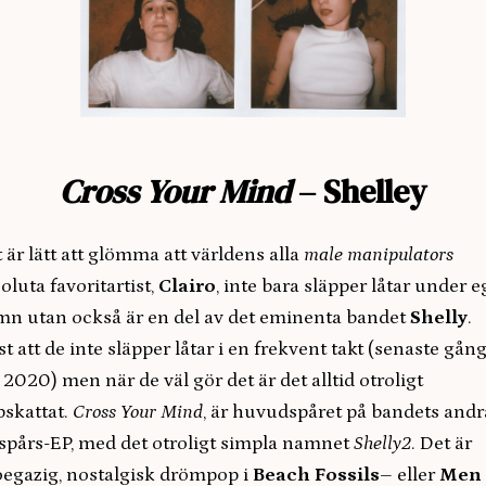
Cross Your Mind
– Shelley
 är lätt att glömma att världens alla
male manipulators
oluta favoritartist,
Clairo
, inte bara släpper låtar under e
n utan också är en del av det eminenta bandet
Shelly
.
st att de inte släpper låtar i en frekvent takt (senaste gån
 2020) men när de väl gör det är det alltid otroligt
skattat.
Cross Your Mind
, är huvudspåret på bandets andr
spårs-EP, med det otroligt simpla namnet
Shelly2
. Det är
egazig, nostalgisk drömpop i
Beach Fossils
– eller
Men 