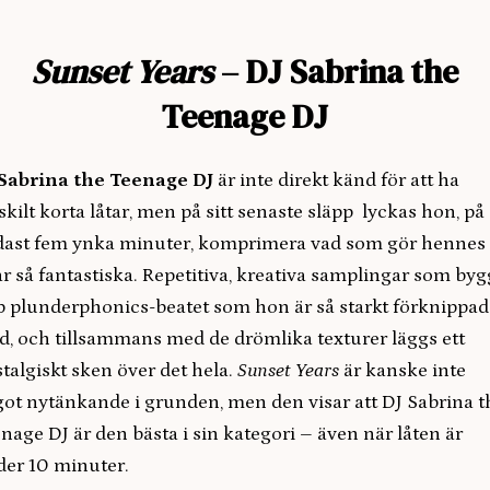
Sunset Years
– DJ Sabrina the
Teenage DJ
 Sabrina the Teenage DJ
är inte direkt känd för att ha
skilt korta låtar, men på sitt senaste släpp lyckas hon, på
dast fem ynka minuter, komprimera vad som gör hennes
ar så fantastiska. Repetitiva, kreativa samplingar som byg
 plunderphonics-beatet som hon är så starkt förknippad
, och tillsammans med de drömlika texturer läggs ett
talgiskt sken över det hela.
Sunset Years
är kanske inte
ot nytänkande i grunden, men den visar att DJ Sabrina t
nage DJ är den bästa i sin kategori – även när låten är
er 10 minuter.