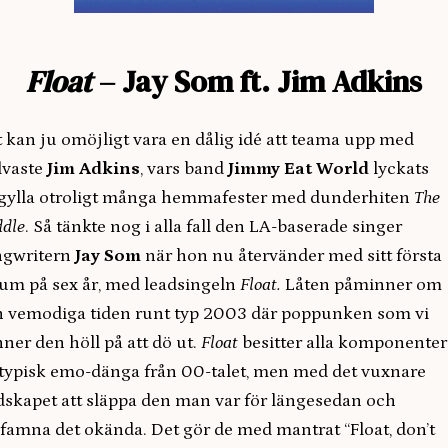
Float
– Jay Som ft. Jim Adkins
 kan ju omöjligt vara en dålig idé att teama upp med
lvaste
Jim Adkins
, vars band
Jimmy Eat World
lyckats
gylla otroligt många hemmafester med dunderhiten
The
dle
. Så tänkte nog i alla fall den LA-baserade singer
ngwritern
Jay Som
när hon nu återvänder med sitt första
um på sex år, med leadsingeln
Float.
Låten påminner om
 vemodiga tiden runt typ 2003 där poppunken som vi
ner den höll på att dö ut.
Float
besitter alla komponenter 
typisk emo-dänga från 00-talet, men med det vuxnare
skapet att släppa den man var för längesedan och
amna det okända. Det gör de med mantrat “Float, don’t