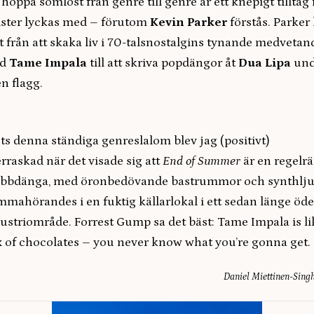
 hoppa sömlöst från genre till genre är ett knepigt tilltag 
ister lyckas med – förutom
Kevin Parker
förstås. Parker
t från att skaka liv i 70-talsnostalgins tynande medvetan
d
Tame Impala
till att skriva popdängor åt
Dua Lipa
und
n flagg.
ts denna ständiga genreslalom blev jag (positivt)
rraskad när det visade sig att
End of Summer
är en regelrä
ubbdänga, med öronbedövande bastrummor och synthlj
mahörandes i en fuktig källarlokal i ett sedan länge öde
ustriområde. Forrest Gump sa det bäst: Tame Impala is li
 of chocolates – you never know what you’re gonna get.
Daniel Miettinen-Sing