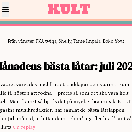
KULT
Från vänster: FKA twigs, Shelly, Tame Impala, Boko Yout
ånadens bästa låtar: juli 20
ivädret varvades med fina stranddagar och stormar som
lle få hösten att rodna – precis så som det ska vara helt
elt. Men främst så bjöds det på mycket bra musik! KULT
asins musikredaktion har samlat de bästa låtsläppen
er juli månad, ni hittar dem och många fler bra låtar i vå
llista
On replay!