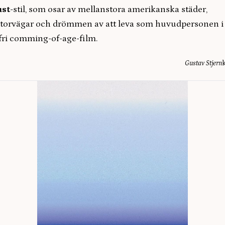
ust
-stil, som osar av mellanstora amerikanska städer,
torvägar och drömmen av att leva som huvudpersonen i
fri comming-of-age-film.
Gustav Stjern