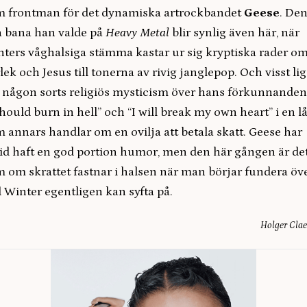
m frontman för det dynamiska artrockbandet
Geese
. De
 bana han valde på
Heavy Metal
blir synlig även här, när
ters våghalsiga stämma kastar ur sig kryptiska rader o
lek och Jesus till tonerna av rivig janglepop. Och visst li
 någon sorts religiös mysticism över hans förkunnanden
should burn in hell” och “I will break my own heart” i en lå
 annars handlar om en ovilja att betala skatt. Geese har
tid haft en god portion humor, men den här gången är de
 om skrattet fastnar i halsen när man börjar fundera öv
 Winter egentligen kan syfta på.
Holger Cla