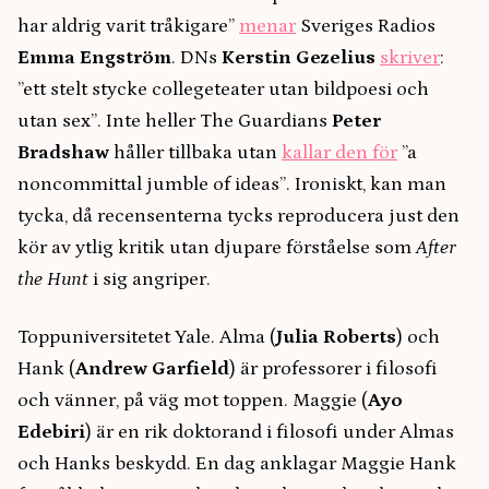
har aldrig varit tråkigare”
menar
Sveriges Radios
Emma Engström
. DNs
Kerstin Gezelius
skriver
:
”ett stelt stycke collegeteater utan bildpoesi och
utan sex”. Inte heller The Guardians
Peter
Bradshaw
håller tillbaka utan
kallar den för
”a
noncommittal jumble of ideas”. Ironiskt, kan man
tycka, då recensenterna tycks reproducera just den
kör av ytlig kritik utan djupare förståelse som
After
the Hunt
i sig angriper.
Toppuniversitetet Yale. Alma (
Julia Roberts
) och
Hank (
Andrew Garfield
) är professorer i filosofi
och vänner, på väg mot toppen. Maggie (
Ayo
Edebiri
) är en rik doktorand i filosofi under Almas
och Hanks beskydd. En dag anklagar Maggie Hank