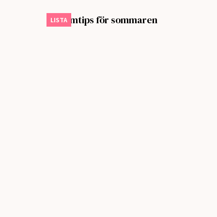
Sju filmtips för sommaren
LISTA