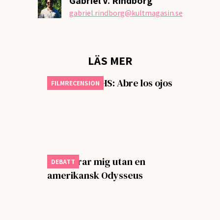
Gabriel V. Rindborg
gabriel.rindborg
@kultmagasin.se
LÄS MER
Månadens VHS: Abre los ojos
FILMRECENSION
Jag klarar mig utan en
DEBATT
amerikansk Odysseus