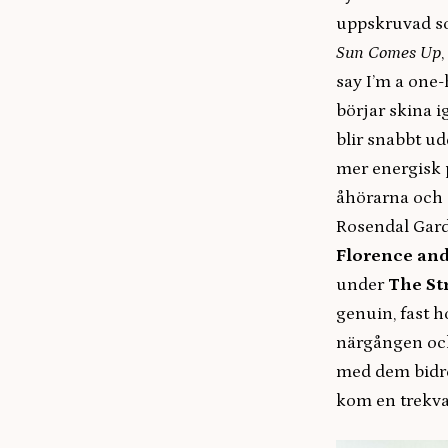
uppskruvad so
Sun Comes Up
say I’m a one
börjar skina i
blir snabbt u
mer energisk 
åhörarna och 
Rosendal Gard
Florence and
under
The St
genuin, fast 
närgången och
med dem bidro
kom en trekva