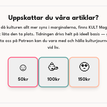
Uppskattar du våra artiklar?
d då kulturen allt mer syns i marginalerna, finns KULT Maga
t låta den ta plats. Tidningen drivs helt på ideell basis 
tta oss på Patreon kan du vara med och hålla kulturjourna
vid liv.
☺️
🥳
🥹
50kr
100kr
150kr