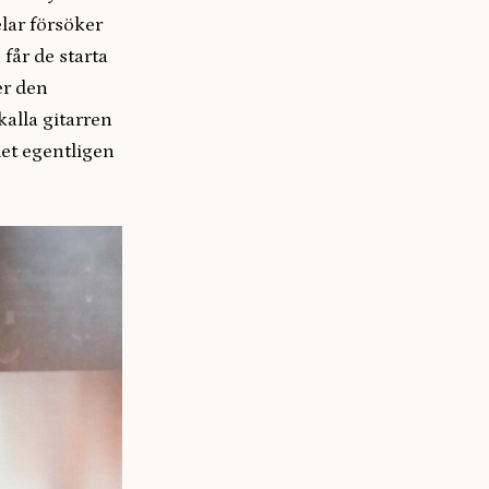
elar försöker
 får de starta
er den
kalla gitarren
det egentligen