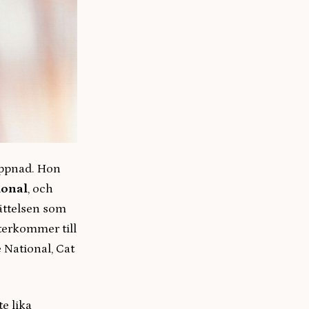
appnad. Hon
ional
, och
ättelsen som
terkommer till
 National, Cat
e lika