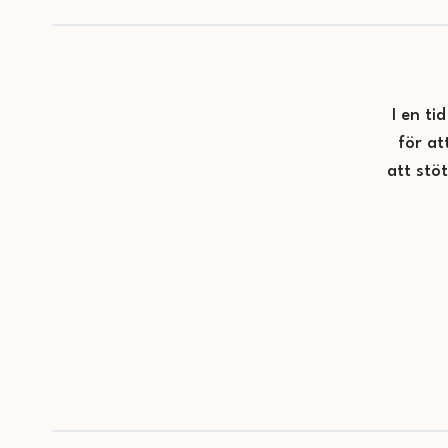
I en ti
för at
att stö