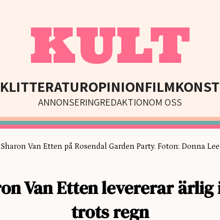
KULT
IK
LITTERATUR
OPINION
FILM
KONST
ANNONSERING
REDAKTION
OM OSS
Sharon Van Etten på Rosendal Garden Party. Foton: Donna Lee
on Van Etten levererar ärlig 
trots regn