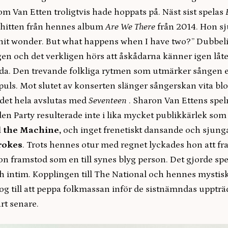
m Van Etten troligtvis hade hoppats på. Näst sist spelas
, hitten från hennes album
Are We There
från 2014. Hon sj
-hit wonder. But what happens when I have two?” Dubbeli
gen och det verkligen hörs att åskådarna känner igen låt
dda. Den trevande folkliga rytmen som utmärker sången 
puls. Mot slutet av konserten slänger sångerskan vita bl
det hela avslutas med
Seventeen
. Sharon Van Ettens spel
en Party resulterade inte i lika mycket publikkärlek so
 the Machine,
och inget frenetiskt dansande och sjun
rokes
. Trots hennes otur med regnet lyckades hon att f
hon framstod som en till synes blyg person. Det gjorde s
 intim. Kopplingen till The National och hennes mystisk
g till att peppa folkmassan inför de sistnämndas upptr
rt senare.