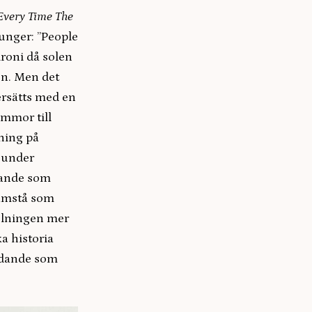
Every Time The
unger: ”People
roni då solen
en. Men det
ersätts med en
ommor till
ning på
m under
gande som
ramstå som
pelningen mer
a historia
ädande som