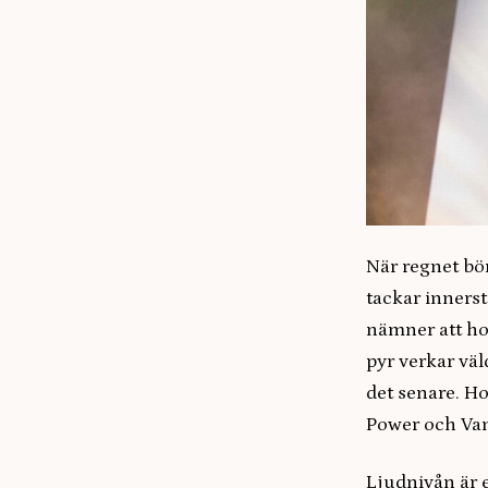
När regnet bö
tackar inners
nämner att hon
pyr verkar väl
det senare. Ho
Power och Van
Ljudnivån är 