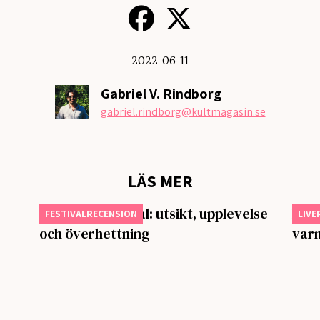
2022-06-11
Gabriel V. Rindborg
gabriel.rindborg
@kultmagasin.se
LÄS MER
Butterfly Festival: utsikt, upplevelse
Big 
FESTIVALRECENSION
LIVE
och överhettning
var