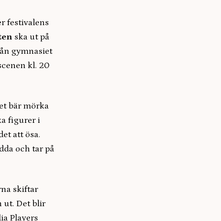
r festivalens
ten
ska ut på
från gymnasiet
scenen kl. 20
et bär mörka
a figurer i
det att ösa.
dda och tar på
na skiftar
ut. Det blir
ia Players