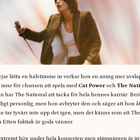
rjar lätta en halvtimme in verkar hon en aning mer avsl
t inne för chansen att spela med
Cat Power
och
The Nat
 har The National att tacka för hela hennes karriär. Ber
digt personlig, men hon avbryter den och säger att hon å
n tar tyvärr inte upp det igen, men det känns som att The
 Etten faktisk är goda vänner.
extremt hög under hela konserten men stämningen är int