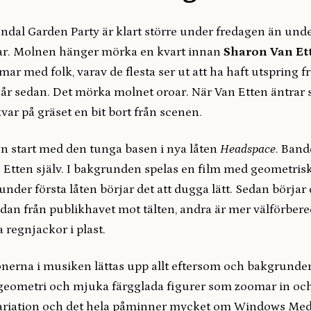
ndal Garden Party är klart större under fredagen än unde
gar. Molnen hänger mörka en kvart innan
Sharon Van Et
mar med folk, varav de flesta ser ut att ha haft utspring 
 år sedan. Det mörka molnet oroar. När Van Etten äntrar 
var på gräset en bit bort från scenen.
gn start med den tunga basen i nya låten
Headspace
. Band
n Etten själv. I bakgrunden spelas en film med geometrisk
 under första låten börjar det att dugga lätt. Sedan börjar 
dan från publikhavet mot tälten, andra är mer välförbere
regnjackor i plast.
nerna i musiken lättas upp allt eftersom och bakgrunder
geometri och mjuka färgglada figurer som zoomar in och 
ariation och det hela påminner mycket om Windows Med