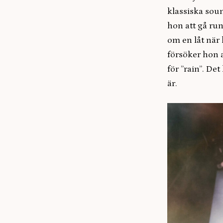
klassiska soun
hon att gå run
om en låt när
försöker hon a
för ”rain”. De
är.