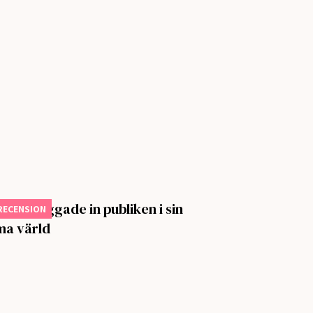
Thief vaggade in publiken i sin
RECENSION
ma värld