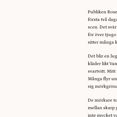
Publiken Rose
första två da
scen. Det svär
för över tjugo
sitter många k
Det blir en lu
kläder likt Va
svartvitt. Mitt
Många flyr un
sig mörkgröna 
De mörkare to
mellan skarp 
inte mycket v