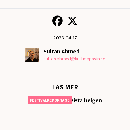
2023-04-17
Sultan Ahmed
sultan.ahmed
@kultmagasin.se
LÄS MER
Första dagen på sista helgen
FESTIVALREPORTAGE