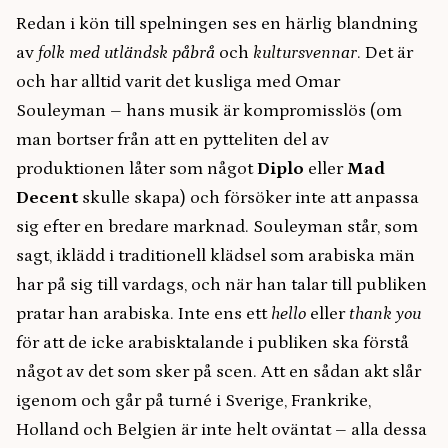
Redan i kön till spelningen ses en härlig blandning
av
folk med utländsk påbrå
och
kultursvennar
. Det är
och har alltid varit det kusliga med Omar
Souleyman – hans musik är kompromisslös (om
man bortser från att en pytteliten del av
produktionen låter som något
Diplo
eller
Mad
Decent
skulle skapa) och försöker inte att anpassa
sig efter en bredare marknad. Souleyman står, som
sagt, iklädd i traditionell klädsel som arabiska män
har på sig till vardags, och när han talar till publiken
pratar han arabiska. Inte ens ett
hello
eller
thank you
för att de icke arabisktalande i publiken ska förstå
något av det som sker på scen. Att en sådan akt slår
igenom och går på turné i Sverige, Frankrike,
Holland och Belgien är inte helt oväntat – alla dessa