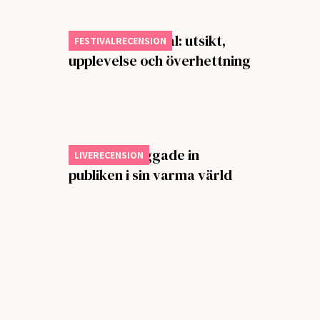
Butterfly Festival: utsikt,
FESTIVALRECENSION
upplevelse och överhettning
Big Thief vaggade in
LIVERECENSION
publiken i sin varma värld