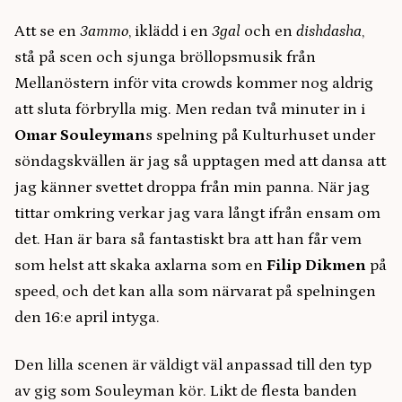
Att se en
3ammo
, iklädd i en
3gal
och en
dishdasha
,
stå på scen och sjunga bröllopsmusik från
Mellanöstern inför vita crowds kommer nog aldrig
att sluta förbrylla mig. Men redan två minuter in i
Omar Souleyman
s spelning på Kulturhuset under
söndagskvällen är jag så upptagen med att dansa att
jag känner svettet droppa från min panna. När jag
tittar omkring verkar jag vara långt ifrån ensam om
det. Han är bara så fantastiskt bra att han får vem
som helst att skaka axlarna som en
Filip Dikmen
på
speed, och det kan alla som närvarat på spelningen
den 16:e april intyga.
Den lilla scenen är väldigt väl anpassad till den typ
av gig som Souleyman kör. Likt de flesta banden