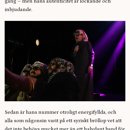
gång – men hans autenticitet är lockande och
inbjudande.
Sedan är hans nummer otroligt energifyllda, och
alla som någonsin varit på ett syriskt bröllop vet att
det inte behövs mycket mer än ett halvdant band för