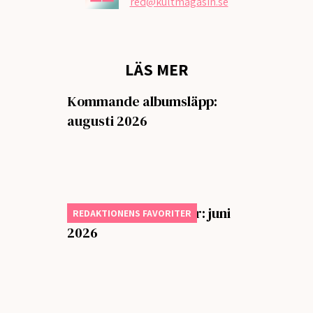
red
@kultmagasin.se
LÄS MER
Kommande albumsläpp:
augusti 2026
Månadens bästa låtar: juni
REDAKTIONENS FAVORITER
2026