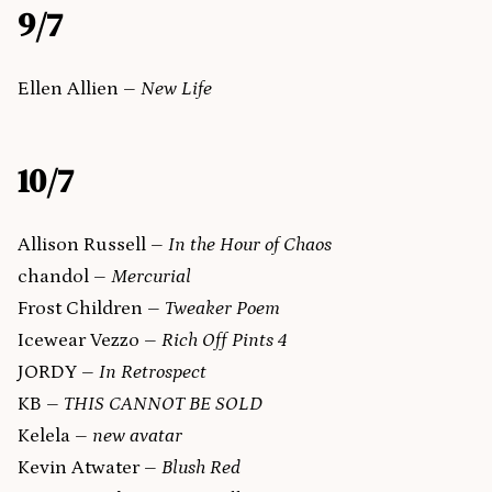
9/7
Ellen Allien –
New Life
10/7
Allison Russell –
In the Hour of Chaos
chandol –
Mercurial
Frost Children –
Tweaker Poem
Icewear Vezzo –
Rich Off Pints 4
JORDY –
In Retrospect
KB –
THIS CANNOT BE SOLD
Kelela –
new avatar
Kevin Atwater –
Blush Red