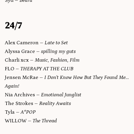
Syd –
Beard
24/7
Alex Cameron –
Late to Set
Alyssa Grace –
spilling my guts
Charli xcx –
Music, Fashion, Film
FLO –
THERAPY AT THE CLUB
Jensen McRae –
I Don’t Know How But They Found Me…
Again!
Nia Archives –
Emotional Junglist
The Strokes –
Reality Awaits
Tyla –
A*POP
WILLOW –
The Thread