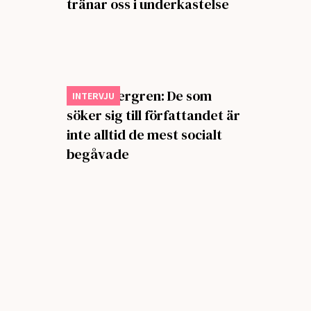
tränar oss i underkastelse
Klas Östergren: De som
INTERVJU
söker sig till författandet är
inte alltid de mest socialt
begåvade