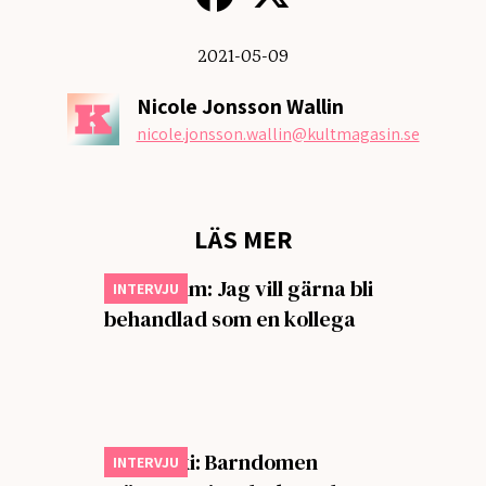
2021-05-09
Nicole Jonsson Wallin
nicole.jonsson.wallin
@kultmagasin.se
LÄS MER
Mats Malm: Jag vill gärna bli
INTERVJU
behandlad som en kollega
Silas Aliki: Barndomen
INTERVJU