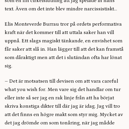
som en fin cirkelslutning att jag spelade in hans
text. Även om det inte blev mindre narcissistiskt…
Elis Monteverde Burrau tror på ordets performativa
kraft när det kommer till att uttala saker han vill
uppnå. Ett slags magiskt tänkande, en envishet som
får saker att slå in. Han lägger till att det kan framstå
som dåraktigt men att det i slutändan ofta har lönat
sig.
– Det är motsatsen till devisen om att vara careful
what you wish for. Men vare sig det handlar om tur
eller inte så ser jag en rak linje från att ha börjat
skriva konstiga dikter till där jag är idag. Jag vill tro
att det finns en högre makt som styr mig. Mycket av
det jag drömde om som tonåring, när jag mådde