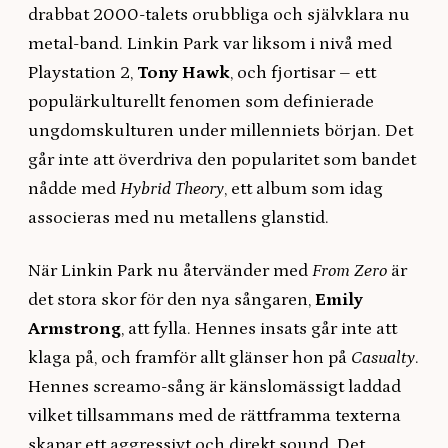
drabbat 2000-talets orubbliga och självklara nu
metal-band. Linkin Park var liksom i nivå med
Playstation 2,
Tony Hawk
, och fjortisar – ett
populärkulturellt fenomen som definierade
ungdomskulturen under millenniets början. Det
går inte att överdriva den popularitet som bandet
nådde med
Hybrid Theory
, ett album som idag
associeras med nu metallens glanstid.
När Linkin Park nu återvänder med
From Zero
är
det
stora skor för den nya sångaren,
Emily
Armstrong
, att fylla. Hennes insats går inte att
klaga på, och framför allt glänser hon på
Casualty
.
Hennes screamo-sång är känslomässigt laddad
vilket tillsammans med de rättframma texterna
skapar ett aggressivt och direkt sound. Det