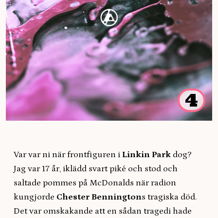
4
Var var ni när frontfiguren i
Linkin Park
dog?
Jag var 17 år, iklädd svart piké och stod och
saltade pommes på McDonalds när radion
kungjorde
Chester Bennington
s tragiska död.
Det var omskakande att en sådan tragedi hade