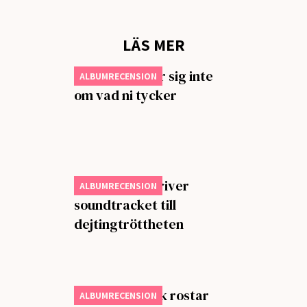
LÄS MER
Charli xcx bryr sig inte
ALBUMRECENSION
om vad ni tycker
Steve Lacy skriver
ALBUMRECENSION
soundtracket till
dejtingtröttheten
Gammal kärlek rostar
ALBUMRECENSION