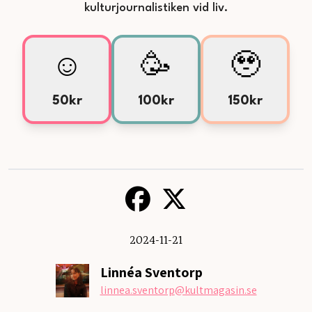
kulturjournalistiken vid liv.
☺️
🥳
🥹
50kr
100kr
150kr
2024-11-21
Linnéa Sventorp
linnea.sventorp
@kultmagasin.se