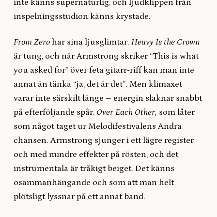
inte känns supernaturlig, och ljudklippen från
inspelningsstudion känns krystade.
From Zero
har sina ljusglimtar.
Heavy Is the Crown
är tung, och när Armstrong skriker “This is what
you asked for” över feta gitarr-riff kan man inte
annat än tänka “ja, det är det”. Men klimaxet
varar inte särskilt länge – energin slaknar snabbt
på efterföljande spår,
Over Each Other,
som
låter
som något taget ur Melodifestivalens Andra
chansen. Armstrong sjunger i ett lägre register
och med mindre effekter på rösten, och det
instrumentala är tråkigt beiget. Det känns
osammanhängande och som att man helt
plötsligt lyssnar på ett annat band.