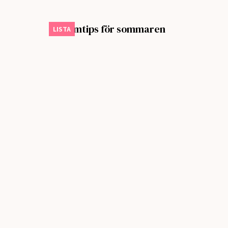
Sju filmtips för sommaren
LISTA