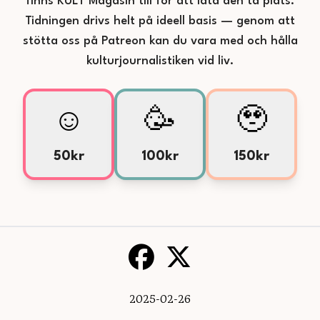
finns KULT Magasin till för att låta den ta plats.
Tidningen drivs helt på ideell basis — genom att
stötta oss på Patreon kan du vara med och hålla
kulturjournalistiken vid liv.
☺️
🥳
🥹
50kr
100kr
150kr
2025-02-26