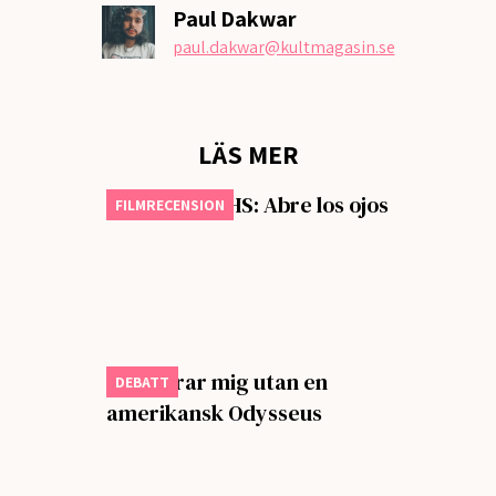
Paul Dakwar
paul.dakwar
@kultmagasin.se
LÄS MER
Månadens VHS: Abre los ojos
FILMRECENSION
Jag klarar mig utan en
DEBATT
amerikansk Odysseus