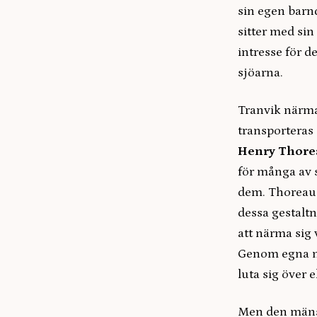
sin egen barnd
sitter med sin
intresse för d
sjöarna.
Tranvik närma
transporteras 
Henry Thore
för många av 
dem. Thoreau 
dessa gestalt
att närma sig
Genom egna mi
luta sig över 
Men den mänskl