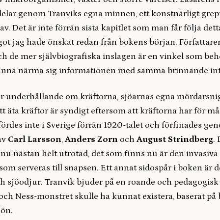
delar genom Tranviks egna minnen, ett konstnärligt grep
av. Det är inte förrän sista kapitlet som man får följa det
ågot jag hade önskat redan från bokens början. Författar
ch de mer självbiografiska inslagen är en vinkel som behö
unna närma sig informationen med samma brinnande int
er underhållande om kräftorna, sjöarnas egna mördarsni
tt äta kräftor är syndigt eftersom att kräftorna har för m
fördes inte i Sverige förrän 1920-talet och förfinades ge
av
Carl Larsson
,
Anders Zorn
och
August Strindberg
.
 nu nästan helt utrotad, det som finns nu är den invasiva 
som serveras till snapsen. Ett annat sidospår i boken är 
h sjöodjur. Tranvik bjuder på en roande och pedagogi
och Ness-monstret skulle ha kunnat existera, baserat på
jön.