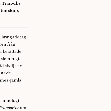
s Tranviks
etenskap,
lbringade jag
ken från
a berättade
t slemmigt
id skölja av
hur de
annes gamla
i Limnologi
jörapporter
om