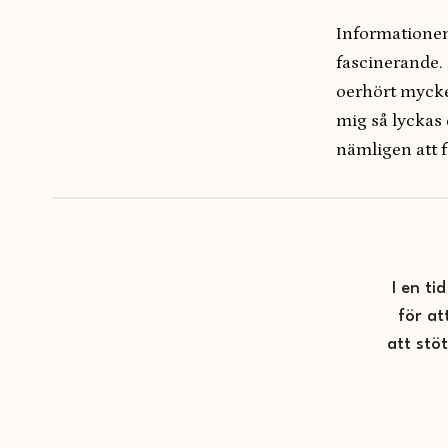
Informationen 
fascinerande.
oerhört mycket
mig så lyckas 
nämligen att f
I en ti
för at
att stö