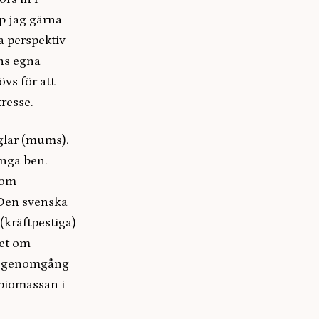
p jag gärna
ta perspektiv
ens egna
vs för att
resse.
glar (mums).
ånga ben.
nom
 Den svenska
(kräftpestiga)
det om
sk genomgång
 biomassan i