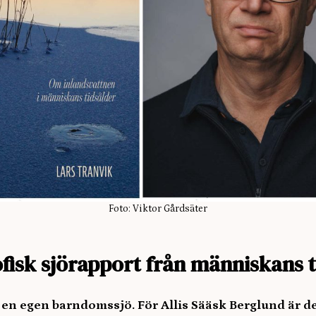
Foto: Viktor Gårdsäter
ofisk sjörapport från människans 
å en egen barndomssjö. För Allis Sääsk Berglund är de