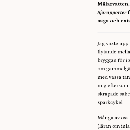
Mälarvatten,
Sjörapporter
f
saga och exi
Jag växte upp
flytande mell
bryggan för i
om gammelgädd
med vassa tän
mig eftersom s
skrapade sake
sparkcykel.
Många av oss 
(läran om inla