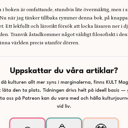
i boken är omfattande, stundvis lite övermäktig, men i s
 Nu när jag tänker tillbaka rymmer denna bok, på knappa
. Ett lekfullt och lärorikt försök att locka läsaren ner i 
den. Tranvik åstadkommer något väldigt filosofiskt i den
inna världen precis utanför dörren.
Uppskattar du våra artiklar?
d då kulturen allt mer syns i marginalerna, finns KULT Maga
t låta den ta plats. Tidningen drivs helt på ideell basis 
tta oss på Patreon kan du vara med och hålla kulturjourna
vid liv.