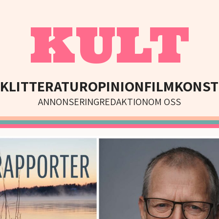
KULT
IK
LITTERATUR
OPINION
FILM
KONST
ANNONSERING
REDAKTION
OM OSS