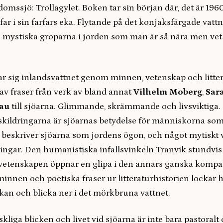
omssjö: Trollagylet. Boken tar sin början där, det är 196
 far i sin farfars eka. Flytande på det konjaksfärgade vattn
e mystiska groparna i jorden som man är så nära men vet 
r sig inlandsvattnet genom minnen, vetenskap och litter
av fraser från verk av bland annat
Vilhelm Moberg
,
Sar
au
till sjöarna. Glimmande, skrämmande och livsviktig
skildringarna är sjöarnas betydelse för människorna so
beskriver sjöarna som jordens ögon, och något mytiskt v
ningar. Den humanistiska infallsvinkeln Tranvik stundvis
 vetenskapen öppnar en glipa i den annars ganska kompak
nnen och poetiska fraser ur litteraturhistorien lockar h
ekan och blicka ner i det mörkbruna vattnet.
iga blicken och livet vid sjöarna är inte bara pastoralt o