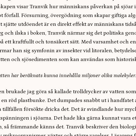
apen visar Tranvik hur människans påverkan på sjöar i
 förfall. Försurning, övergödning som skapar giftiga alg
t sjätte utdöendet är en direkt effekt av människans tidså
g och ilska i boken, Tranvik närmar sig det politiska ge
 ett kraftfullt och tonsäkert sätt. Med varsamhet och en
mar han sig symfonin av insekter vid litoralen, betydels
atten och sjösedimenten som kan användas som historisk
atten har beräknats kunna innehålla miljoner olika molekyler
ten brukade jag göra så kallade trolldrycker av vatten som
i en röd plastbunke. Det dumpades snabbt ut i handfatet 
a tillfällen försökte dricka det. Det är svindlande hur myck
spänningen i sjöarna. Det hade lika gärna kunnat vara et
, så främmande känns det. Tranvik beskriver den biolog
mikroorganismer, växter och större varelser. Läsarens fö