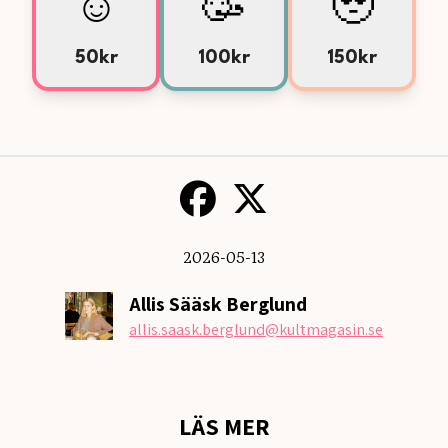
☺️
🥳
🥹
50kr
100kr
150kr
2026-05-13
Allis Sääsk Berglund
allis.saask.berglund
@kultmagasin.se
LÄS MER