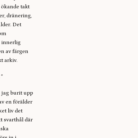
 ökande takt
er, dränering,
lder. Det
nom
 innerlig
en av färgen
t arkiv.
.”
 jag burit upp
av en förälder
et liv det
t svarthål där
iska
rs in i