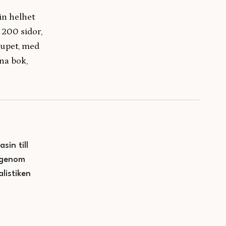
in helhet
 200 sidor,
djupet, med
na bok,
sin till
— genom
listiken