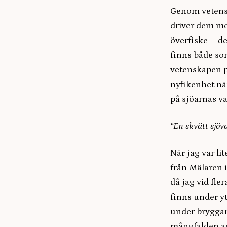
Genom vetensk
driver dem mot
överfiske – de
finns både sor
vetenskapen på
nyfikenhet när
på sjöarnas v
“En skvätt sjöv
När jag var li
från Mälaren 
då jag vid fler
finns under yt
under bryggan
mångfalden av 