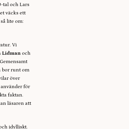
0-tal och Lars
et väcks ett
så lite om:
atur. Vi
a Lidman
och
a. Gemensamt
m bor runt om
ilar över
 använder för
ta faktan.
an läsaren att
ch idylliskt.