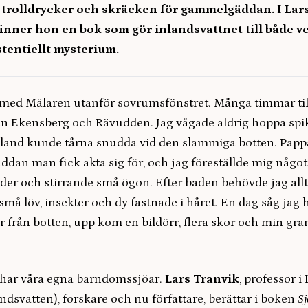
 trolldrycker och skräcken för gammelgäddan. I Lar
inner hon en bok som gör inlandsvattnet till både v
stentiellt mysterium.
 med Mälaren utanför sovrumsfönstret. Många timmar til
an Ekensberg och Rävudden. Jag vågade aldrig hoppa spi
bland kunde tårna snudda vid den slammiga botten. Papp
an man fick akta sig för, och jag föreställde mig någo
der och stirrande små ögon. Efter baden behövde jag allt
må löv, insekter och dy fastnade i håret. En dag såg jag 
r från botten, upp kom en bildörr, flera skor och min gr
har våra egna barndomssjöar.
Lars Tranvik
, professor 
ndsvatten), forskare och nu författare, berättar i boken
S