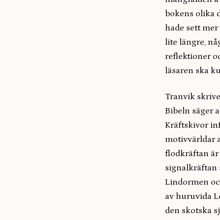
bokens olika 
hade sett mer 
lite längre, n
reflektioner o
läsaren ska k
Tranvik skriv
Bibeln säger a
Kräftskivor in
motivvärldar 
flodkräftan är
signalkräftan 
Lindormen oc
av huruvida L
den skotska s