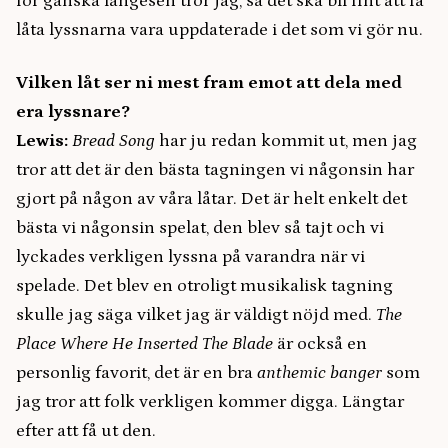
för ganska längesen tror jag, så det ska bli fint att få
låta lyssnarna vara uppdaterade i det som vi gör nu.
Vilken låt ser ni mest fram emot att dela med
era lyssnare?
Lewis:
Bread Song
har ju redan kommit ut, men jag
tror att det är den bästa tagningen vi någonsin har
gjort på någon av våra låtar. Det är helt enkelt det
bästa vi någonsin spelat, den blev så tajt och vi
lyckades verkligen lyssna på varandra när vi
spelade. Det blev en otroligt musikalisk tagning
skulle jag säga vilket jag är väldigt nöjd med.
The
Place Where He Inserted The Blade
är också en
personlig favorit, det är en bra
anthemic banger
som
jag tror att folk verkligen kommer digga. Längtar
efter att få ut den.