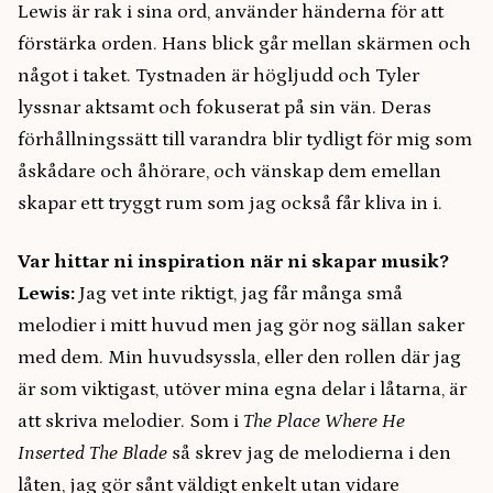
Lewis är rak i sina ord, använder händerna för att
förstärka orden. Hans blick går mellan skärmen och
något i taket. Tystnaden är högljudd och Tyler
lyssnar aktsamt och fokuserat på sin vän. Deras
förhållningssätt till varandra blir tydligt för mig som
åskådare och åhörare, och vänskap dem emellan
skapar ett tryggt rum som jag också får kliva in i.
Var hittar ni inspiration när ni skapar musik?
Lewis:
Jag vet inte riktigt, jag får många små
melodier i mitt huvud men jag gör nog sällan saker
med dem. Min huvudsyssla, eller den rollen där jag
är som viktigast, utöver mina egna delar i låtarna, är
att skriva melodier. Som i
The Place Where He
Inserted The Blade
så skrev jag de melodierna i den
låten, jag gör sånt väldigt enkelt utan vidare