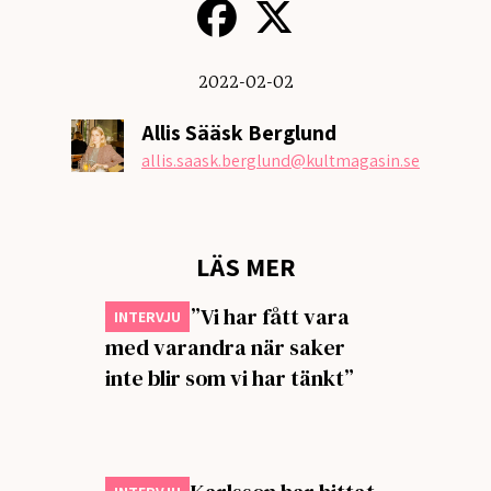
2022-02-02
Allis Sääsk Berglund
allis.saask.berglund
@kultmagasin.se
LÄS MER
Primula: ”Vi har fått vara
INTERVJU
med varandra när saker
inte blir som vi har tänkt”