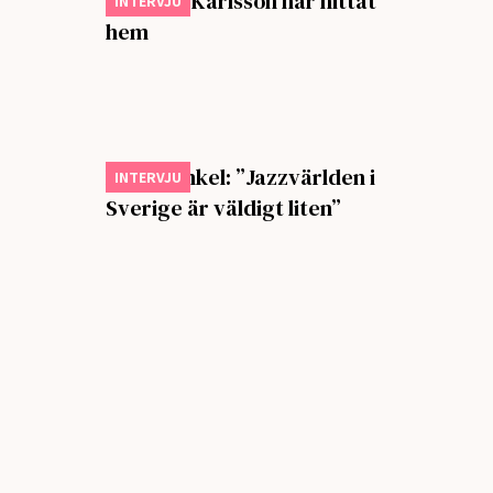
Johan T. Karlsson har hittat
INTERVJU
hem
Ebba Dankel: ”Jazzvärlden i
INTERVJU
Sverige är väldigt liten”