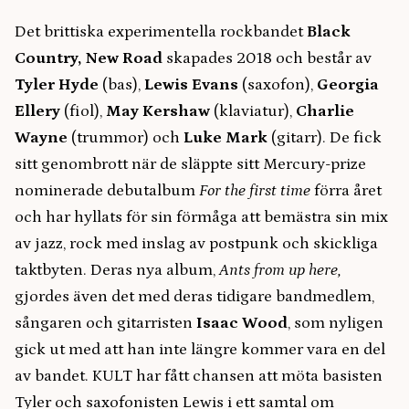
Det brittiska experimentella rockbandet
Black
Country, New Road
skapades 2018 och består av
Tyler Hyde
(bas),
Lewis Evans
(saxofon),
Georgia
Ellery
(fiol),
May Kershaw
(klaviatur),
Charlie
Wayne
(trummor) och
Luke Mark
(gitarr). De fick
sitt genombrott när de släppte sitt Mercury-prize
nominerade debutalbum
For the first time
förra året
och har hyllats för sin förmåga att bemästra sin mix
av jazz, rock med inslag av postpunk och skickliga
taktbyten. Deras nya album,
Ants from up here,
gjordes även det med deras tidigare bandmedlem,
sångaren och gitarristen
Isaac Wood
, som nyligen
gick ut med att han inte längre kommer vara en del
av bandet. KULT har fått chansen att möta basisten
Tyler och saxofonisten Lewis i ett samtal om