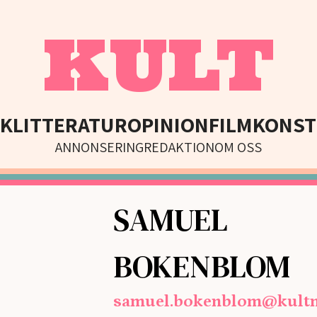
KULT
IK
LITTERATUR
OPINION
FILM
KONST
ANNONSERING
REDAKTION
OM OSS
SAMUEL
BOKENBLOM
samuel.bokenblom@kultm