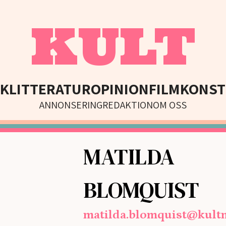
KULT
IK
LITTERATUR
OPINION
FILM
KONST
ANNONSERING
REDAKTION
OM OSS
MATILDA
BLOMQUIST
matilda.blomquist@kult