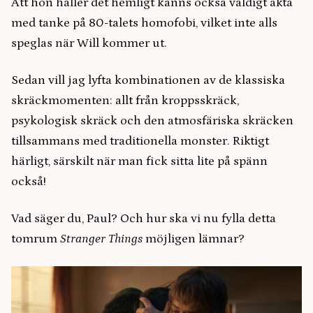
Att hon håller det hemligt känns också väldigt äkta
med tanke på 80-talets homofobi, vilket inte alls
speglas när Will kommer ut.
Sedan vill jag lyfta kombinationen av de klassiska
skräckmomenten: allt från kroppsskräck,
psykologisk skräck och den atmosfäriska skräcken
tillsammans med traditionella monster. Riktigt
härligt, särskilt när man fick sitta lite på spänn
också!
Vad säger du, Paul? Och hur ska vi nu fylla detta
tomrum
Stranger Things
möjligen lämnar?