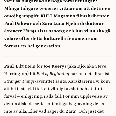
varit så omgärdad av höga förväntningar?
Många tidigare tv-serier vittnar om att det är en
omöjlig uppgift. KULT Magasins filmskribenter
Paul Dakwar och Zara Luna Hjelm diskuterar
Stranger Things
sista säsong och hur vi nu ska gå
vidare efter detta kulturella fenomen som
format en hel generation.
Paul
: Likt titeln för
Joe Keery
s (aka
Djo
, aka Steve
Harrington) hit
End of Beginning
har nu det allra sista
Stranger Things
-avsnittet sänts. Karaktärerna vi kom
att bli fästa vid fick ett värdigt avslut och ett fint
farväl – enligt mig, i alla fall. För min upplevelse av
denna älskade series offentliga begravning delas
inte av alla. Eller vad säger du Zara? Och just det,