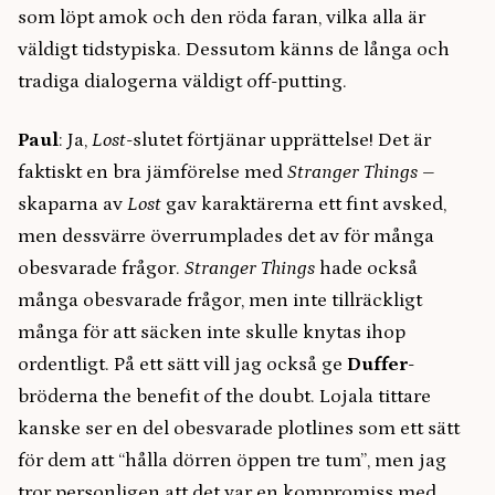
som löpt amok och den röda faran, vilka alla är
väldigt tidstypiska. Dessutom känns de långa och
tradiga dialogerna väldigt off-putting.
Paul
: Ja,
Lost
-slutet förtjänar upprättelse! Det är
faktiskt en bra jämförelse med
Stranger Things
–
skaparna av
Lost
gav karaktärerna ett fint avsked,
men dessvärre överrumplades det av för många
obesvarade frågor.
Stranger Things
hade också
många obesvarade frågor, men inte tillräckligt
många för att säcken inte skulle knytas ihop
ordentligt. På ett sätt vill jag också ge
Duffer
-
bröderna the benefit of the doubt. Lojala tittare
kanske ser en del obesvarade plotlines som ett sätt
för dem att “hålla dörren öppen tre tum”, men jag
tror personligen att det var en kompromiss med