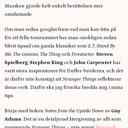
Musiken gjorde helt enkelt berättelsen mer
omslutande.
Om man redan googlat fram vad man kan titta på
för att fylla tomrummet har man onekligen redan
blivit tipsad om gamla klassiker som
E.T
,
Stand By
Me
,
The Goonies
,
The Thing
och
Firestarter
.
Steven
Spielberg
,
Stephen King
och
John Carpenter
har
varit stora inspirationer för Duffer-bröderna, och det
är därför inte konstigt att
Stranger Things
reflekterar
deras verk. Därför ska jag försöka bredda mig i mina
tips.
Börja med boken
Notes from the Upside Down
av
Guy
Adams
. Det är en detaljerad återgivning av allt som
inspirerade
Stranger Things
– inte minst
Montauk