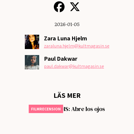
2026-01-05
Zara Luna Hjelm
zaraluna.hjelm
@kultmagasin.se
Paul Dakwar
paul.dakwar
@kultmagasin.se
LÄS MER
Månadens VHS: Abre los ojos
FILMRECENSION