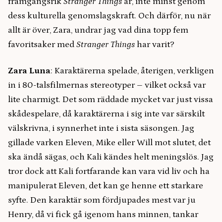
framgångsrik
Stranger Things
är, inte minst genom
dess kulturella genomslagskraft. Och därför, nu när
allt är över, Zara, undrar jag vad dina topp fem
favoritsaker med
Stranger Things
har varit?
Zara Luna
: Karaktärerna spelade, återigen, verkligen
in i 80-talsfilmernas stereotyper – vilket också var
lite charmigt. Det som räddade mycket var just vissa
skådespelare, då karaktärerna i sig inte var särskilt
välskrivna, i synnerhet inte i sista säsongen. Jag
gillade varken Eleven, Mike eller Will mot slutet, det
ska ändå sägas, och Kali kändes helt meningslös. Jag
tror dock att Kali fortfarande kan vara vid liv och ha
manipulerat Eleven, det kan ge henne ett starkare
syfte. Den karaktär som fördjupades mest var ju
Henry, då vi fick gå igenom hans minnen, tankar