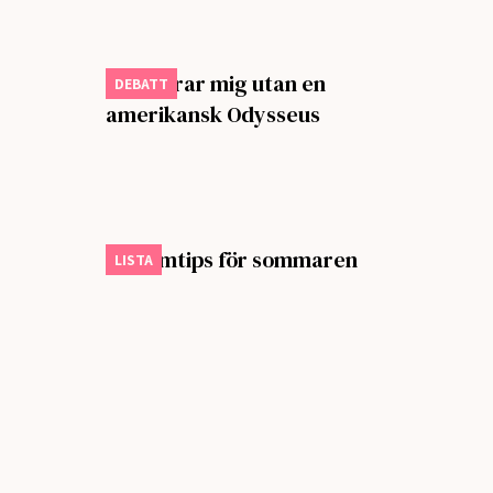
Jag klarar mig utan en
DEBATT
amerikansk Odysseus
Sju filmtips för sommaren
LISTA