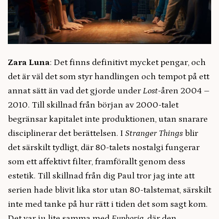
Zara Luna
: Det finns definitivt mycket pengar, och
det är väl det som styr handlingen och tempot på ett
annat sätt än vad det gjorde under
Lost
-åren 2004 –
2010. Till skillnad från början av 2000-talet
begränsar kapitalet inte produktionen, utan snarare
disciplinerar det berättelsen. I
Stranger Things
blir
det särskilt tydligt, där 80-talets nostalgi fungerar
som ett affektivt filter, framförallt genom dess
estetik. Till skillnad från dig Paul tror jag inte att
serien hade blivit lika stor utan 80-talstemat, särskilt
inte med tanke på hur rätt i tiden det som sagt kom.
Det var ju lite samma med
Euphoria
, där den